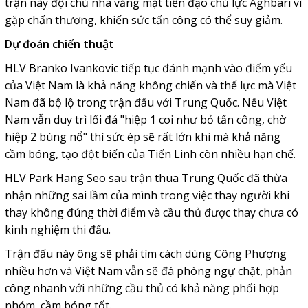
trận này đội chủ nhà vắng mặt tiền đạo chủ lực Aghbari vì
gặp chấn thương, khiến sức tấn công có thể suy giảm.
Dự đoán chiến thuật
HLV Branko Ivankovic tiếp tục đánh mạnh vào điểm yếu
của Việt Nam là khả năng không chiến và thể lực mà Việt
Nam đã bộ lộ trong trận đấu với Trung Quốc. Nếu Việt
Nam vẫn duy trì lối đá "hiệp 1 coi như bỏ tấn công, chờ
hiệp 2 bùng nổ" thì sức ép sẽ rất lớn khi mà khả năng
cầm bóng, tạo đột biến của Tiến Linh còn nhiều hạn chế.
HLV Park Hang Seo sau trận thua Trung Quốc đã thừa
nhận những sai lầm của mình trong việc thay người khi
thay không đúng thời điểm và cầu thủ được thay chưa có
kinh nghiệm thi đấu.
Trận đấu này ông sẽ phải tìm cách dùng Công Phượng
nhiều hơn và Việt Nam vẫn sẽ đá phòng ngự chặt, phản
công nhanh với những cầu thủ có khả năng phối hợp
nhóm, cầm bóng tốt.