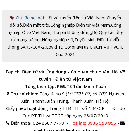
Chủ đề nổi bật:
Hội Vô tuyến điện tử Việt Nam
,
Chuyển
đổi số
,
Điện mặt trời
,
Công nghiệp Điện tử Việt Nam
,
Công
nghiệp Ô tô Việt Nam
,
Thu phí không dừng
,
Bộ Quy tắc ứng
xử mạng xã hội
,
Nông nghiệp số
,
Tuyển sinh Điện tử viễn
thông
,
SARS-CoV-2
,
Covid 19
,
Coronavirus
,
CMCN 4.0
,
PVOIL
Cup 2021
Tạp chí Điện tử và Ứng dụng - Cơ quan chủ quản: Hội Vô
tuyến - Điện tử Việt Nam
Tổng biên tập: PGS.TS Trần Minh Tuấn
Trụ sở chính:
Tầng 4, số 9 (
Lô TT01-07, số 103
) Nguyễn
Xiển, Thanh Xuân Trung, Thanh Xuân, Hà Nội
Giấy phép hoạt động Trang TTĐTTH số: 134/GP-TTĐT do
Cục PT,TH và TTĐT cấp ngày 26/07/2019
Điện thoại:
024 8587 7779 -
Hotline
: 0936 559 955
-
Email:
toasoan@dientuungdung.vn