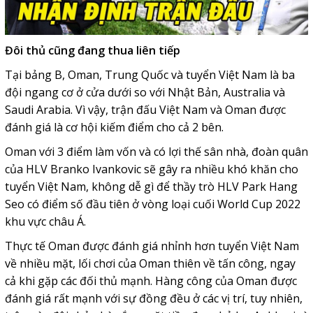
Đôi thủ cũng đang thua liên tiếp
Tại bảng B, Oman, Trung Quốc và tuyển Việt Nam là ba
đội ngang cơ ở cửa dưới so với Nhật Bản, Australia và
Saudi Arabia. Vì vậy, trận đấu Việt Nam và Oman được
đánh giá là cơ hội kiếm điểm cho cả 2 bên.
Oman với 3 điểm làm vốn và có lợi thế sân nhà, đoàn quân
của HLV Branko Ivankovic sẽ gây ra nhiều khó khăn cho
tuyển Việt Nam, không dễ gì để thầy trò HLV Park Hang
Seo có điểm số đầu tiên ở vòng loại cuối World Cup 2022
khu vực châu Á.
Thực tế Oman được đánh giá nhỉnh hơn tuyển Việt Nam
về nhiều mặt, lối chơi của Oman thiên về tấn công, ngay
cả khi gặp các đối thủ mạnh. Hàng công của Oman được
đánh giá rất mạnh với sự đồng đều ở các vị trí, tuy nhiên,