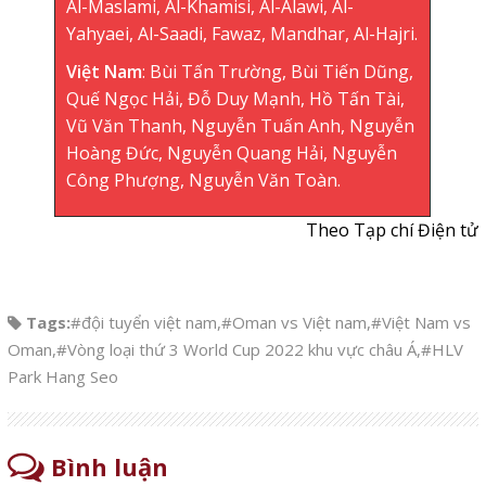
Al-Maslami, Al-Khamisi, Al-Alawi, Al-
Yahyaei, Al-Saadi, Fawaz, Mandhar, Al-Hajri.
Việt Nam
: Bùi Tấn Trường, Bùi Tiến Dũng,
Quế Ngọc Hải, Đỗ Duy Mạnh, Hồ Tấn Tài,
Vũ Văn Thanh, Nguyễn Tuấn Anh, Nguyễn
Hoàng Đức, Nguyễn Quang Hải, Nguyễn
Công Phượng, Nguyễn Văn Toàn.
Theo Tạp chí Điện tử
Tags:
#đội tuyển việt nam
,
#Oman vs Việt nam
,
#Việt Nam vs
Oman
,
#Vòng loại thứ 3 World Cup 2022 khu vực châu Á
,
#HLV
Park Hang Seo
Bình luận