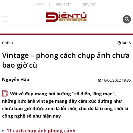
ATC
REV-ECIT
REV-JEC
Cafe +
04:15
Vintage – phong cách chụp ảnh chưa
bao giờ cũ
Nguyễn Hậu
16/06/2022 19:35
D
Với vẻ đẹp mang hơi hướng “cổ điển, lãng mạn”,
những bức ảnh vintage mang đầy cảm xúc dường như
chưa bao giờ được xem là lỗi thời, cho dù là trong thời kì
công nghệ số như hiện nay
11 cách chụp ảnh phong cảnh