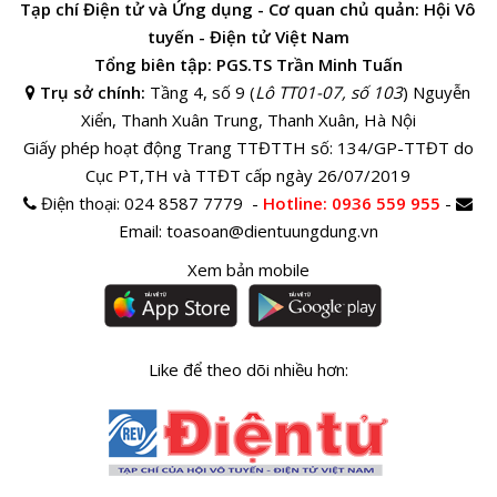
Tạp chí Điện tử và Ứng dụng - Cơ quan chủ quản: Hội Vô
tuyến - Điện tử Việt Nam
Tổng biên tập: PGS.TS Trần Minh Tuấn
Trụ sở chính:
Tầng 4, số 9 (
Lô TT01-07, số 103
) Nguyễn
Xiển, Thanh Xuân Trung, Thanh Xuân, Hà Nội
Giấy phép hoạt động Trang TTĐTTH số: 134/GP-TTĐT do
Cục PT,TH và TTĐT cấp ngày 26/07/2019
Điện thoại:
024 8587 7779 -
Hotline
: 0936 559 955
-
Email:
toasoan@dientuungdung.vn
Xem bản mobile
Like để theo dõi nhiều hơn: