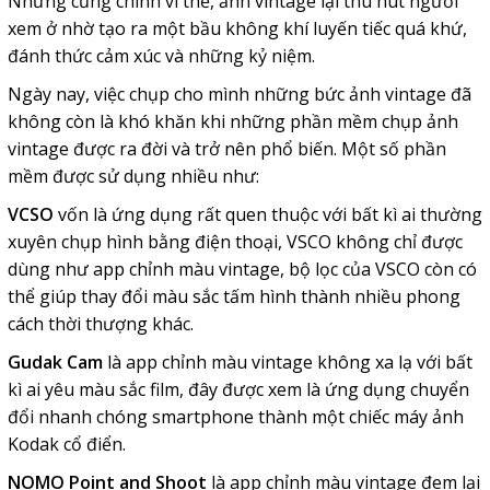
Nhưng cũng chính vì thế, ảnh vintage lại thu hút người
xem ở nhờ tạo ra một bầu không khí luyến tiếc quá khứ,
đánh thức cảm xúc và những kỷ niệm.
Ngày nay, việc chụp cho mình những bức ảnh vintage đã
không còn là khó khăn khi những phần mềm chụp ảnh
vintage được ra đời và trở nên phổ biến. Một số phần
mềm được sử dụng nhiều như:
VCSO
vốn là ứng dụng rất quen thuộc với bất kì ai thường
xuyên chụp hình bằng điện thoại, VSCO không chỉ được
dùng như app chỉnh màu vintage, bộ lọc của VSCO còn có
thể giúp thay đổi màu sắc tấm hình thành nhiều phong
cách thời thượng khác.
Gudak Cam
là app chỉnh màu vintage không xa lạ với bất
kì ai yêu màu sắc film, đây được xem là ứng dụng chuyển
đổi nhanh chóng smartphone thành một chiếc máy ảnh
Kodak cổ điển.
NOMO Point and Shoot
là app chỉnh màu vintage đem lại