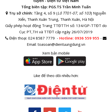
tuyến - Điện tử Việt Nam
Tổng biên tập: PGS.TS Trần Minh Tuấn
Trụ sở chính:
Tầng 4, số 9 (
Lô TT01-07, số 103
) Nguyễn
Xiển, Thanh Xuân Trung, Thanh Xuân, Hà Nội
Giấy phép hoạt động Trang TTĐTTH số: 134/GP-TTĐT do
Cục PT,TH và TTĐT cấp ngày 26/07/2019
Điện thoại:
024 8587 7779 -
Hotline
: 0936 559 955
-
Email:
toasoan@dientuungdung.vn
Xem bản mobile
Like để theo dõi nhiều hơn: