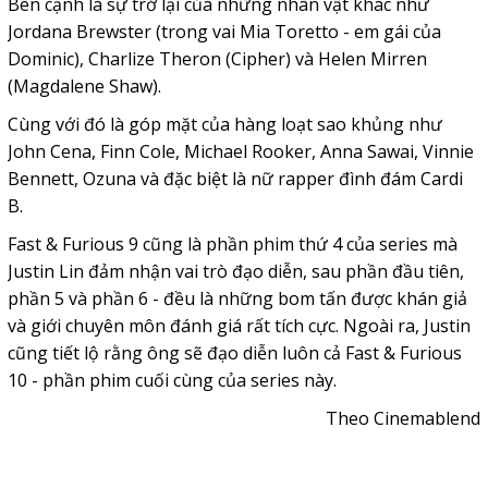
Bên cạnh là sự trở lại của những nhân vật khác như
Jordana Brewster (trong vai Mia Toretto - em gái của
Dominic), Charlize Theron (Cipher) và Helen Mirren
(Magdalene Shaw).
Cùng với đó là góp mặt của hàng loạt sao khủng như
John Cena, Finn Cole, Michael Rooker, Anna Sawai, Vinnie
Bennett, Ozuna và đặc biệt là nữ rapper đình đám Cardi
B.
Fast & Furious 9 cũng là phần phim thứ 4 của series mà
Justin Lin đảm nhận vai trò đạo diễn, sau phần đầu tiên,
phần 5 và phần 6 - đều là những bom tấn được khán giả
và giới chuyên môn đánh giá rất tích cực. Ngoài ra, Justin
cũng tiết lộ rằng ông sẽ đạo diễn luôn cả Fast & Furious
10 - phần phim cuối cùng của series này.
Theo Cinemablend