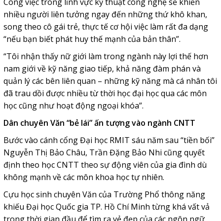
Công việc trong lĩnh vực kỹ thuật công nghệ sẽ khiến
nhiều người liên tưởng ngay đến những thứ khô khan,
song theo cô gái trẻ, thực tế cơ hội việc làm rất đa dạng
“nếu bạn biết phát huy thế mạnh của bản thân”.
“Tôi nhận thấy nữ giới làm trong ngành này lợi thế hơn
nam giới về kỹ năng giao tiếp, khả năng đàm phán và
quản lý các bên liên quan – những kỹ năng mà cá nhân tôi
đã trau dồi được nhiều từ thời học đại học qua các môn
học cũng như hoạt động ngoại khóa”.
Dân chuyên Văn “bẻ lái” ấn tượng vào ngành CNTT
Bước vào cánh cổng Đại học RMIT sáu năm sau “tiền bối”
Nguyễn Thị Bảo Châu, Trần Đặng Bảo Nhi cũng quyết
định theo học CNTT theo sự động viên của gia đình dù
không mạnh về các môn khoa học tự nhiên.
Cựu học sinh chuyên Văn của Trường Phổ thông năng
khiếu Đại học Quốc gia TP. Hồ Chí Minh từng khá vất vả
trong thời gian đầu để tìm ra vẻ đẹp của các ngôn ngữ