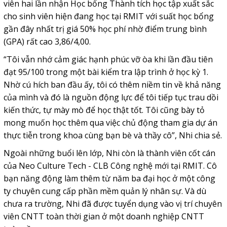
viên hai lần nhận Học bổng Thành tích học tập xuất sắc
cho sinh viên hiện đang học tại RMIT với suất học bổng
gần đây nhất trị giá 50% học phí nhờ điểm trung bình
(GPA) rất cao 3,86/4,00.
“Tôi vẫn nhớ cảm giác hạnh phúc vỡ òa khi lần đầu tiên
đạt 95/100 trong một bài kiểm tra lập trình ở học kỳ 1.
Nhờ cú hích ban đầu ấy, tôi có thêm niềm tin về khả năng
của mình và đó là nguồn động lực để tôi tiếp tục trau dồi
kiến thức, tự mày mò để học thật tốt. Tôi cũng bày tỏ
mong muốn học thêm qua việc chủ động tham gia dự án
thực tiễn trong khoa cùng bạn bè và thầy cô”, Nhi chia sẻ.
Ngoài những buổi lên lớp, Nhi còn là thành viên cốt cán
của Neo Culture Tech - CLB Công nghệ mới tại RMIT. Cô
bạn năng động làm thêm từ năm ba đại học ở một công
ty chuyên cung cấp phần mềm quản lý nhân sự. Và dù
chưa ra trường, Nhi đã được tuyển dụng vào vị trí chuyên
viên CNTT toàn thời gian ở một doanh nghiệp CNTT