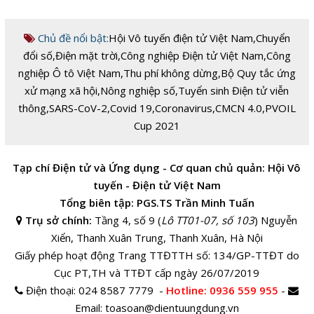
Chủ đề nổi bật:
Hội Vô tuyến điện tử Việt Nam
,
Chuyển
đổi số
,
Điện mặt trời
,
Công nghiệp Điện tử Việt Nam
,
Công
nghiệp Ô tô Việt Nam
,
Thu phí không dừng
,
Bộ Quy tắc ứng
xử mạng xã hội
,
Nông nghiệp số
,
Tuyển sinh Điện tử viễn
thông
,
SARS-CoV-2
,
Covid 19
,
Coronavirus
,
CMCN 4.0
,
PVOIL
Cup 2021
Tạp chí Điện tử và Ứng dụng - Cơ quan chủ quản: Hội Vô
tuyến - Điện tử Việt Nam
Tổng biên tập: PGS.TS Trần Minh Tuấn
Trụ sở chính:
Tầng 4, số 9 (
Lô TT01-07, số 103
) Nguyễn
Xiển, Thanh Xuân Trung, Thanh Xuân, Hà Nội
Giấy phép hoạt động Trang TTĐTTH số: 134/GP-TTĐT do
Cục PT,TH và TTĐT cấp ngày 26/07/2019
Điện thoại:
024 8587 7779 -
Hotline
: 0936 559 955
-
Email:
toasoan@dientuungdung.vn