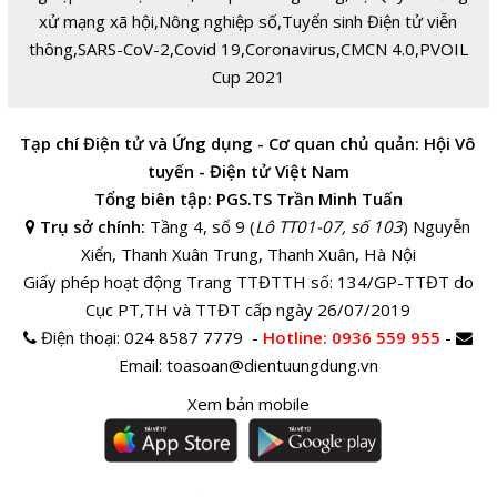
xử mạng xã hội
,
Nông nghiệp số
,
Tuyển sinh Điện tử viễn
thông
,
SARS-CoV-2
,
Covid 19
,
Coronavirus
,
CMCN 4.0
,
PVOIL
Cup 2021
Tạp chí Điện tử và Ứng dụng - Cơ quan chủ quản: Hội Vô
tuyến - Điện tử Việt Nam
Tổng biên tập: PGS.TS Trần Minh Tuấn
Trụ sở chính:
Tầng 4, số 9 (
Lô TT01-07, số 103
) Nguyễn
Xiển, Thanh Xuân Trung, Thanh Xuân, Hà Nội
Giấy phép hoạt động Trang TTĐTTH số: 134/GP-TTĐT do
Cục PT,TH và TTĐT cấp ngày 26/07/2019
Điện thoại:
024 8587 7779 -
Hotline
: 0936 559 955
-
Email:
toasoan@dientuungdung.vn
Xem bản mobile