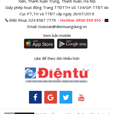
Xiển, Thanh Xuân Trung, Thanh Xuân, Hà Nội
Giấy phép hoạt động Trang TTĐTTH số: 134/GP-TTĐT do
Cục PT,TH và TTĐT cấp ngày 26/07/2019
Điện thoại:
024 8587 7779 -
Hotline
: 0936 559 955
-
Email:
toasoan@dientuungdung.vn
Xem bản mobile
Like để theo dõi nhiều hơn: