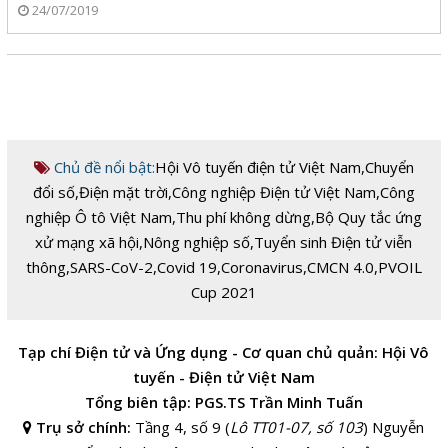
24/07/2019
Chủ đề nổi bật:
Hội Vô tuyến điện tử Việt Nam
,
Chuyển
đổi số
,
Điện mặt trời
,
Công nghiệp Điện tử Việt Nam
,
Công
nghiệp Ô tô Việt Nam
,
Thu phí không dừng
,
Bộ Quy tắc ứng
xử mạng xã hội
,
Nông nghiệp số
,
Tuyển sinh Điện tử viễn
thông
,
SARS-CoV-2
,
Covid 19
,
Coronavirus
,
CMCN 4.0
,
PVOIL
Cup 2021
Tạp chí Điện tử và Ứng dụng - Cơ quan chủ quản: Hội Vô
tuyến - Điện tử Việt Nam
Tổng biên tập: PGS.TS Trần Minh Tuấn
Trụ sở chính:
Tầng 4, số 9 (
Lô TT01-07, số 103
) Nguyễn