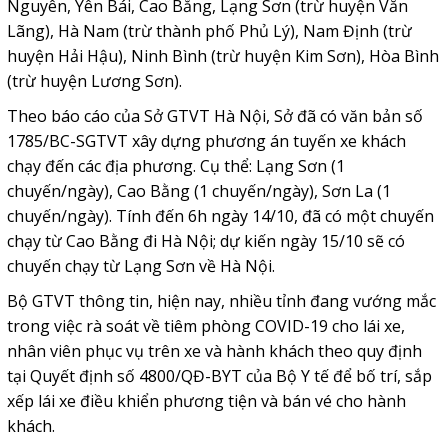
Nguyên, Yên Bái, Cao Bằng, Lạng Sơn (trừ huyện Văn
Lãng), Hà Nam (trừ thành phố Phủ Lý), Nam Định (trừ
huyện Hải Hậu), Ninh Bình (trừ huyện Kim Sơn), Hòa Bình
(trừ huyện Lương Sơn).
Theo báo cáo của Sở GTVT Hà Nội, Sở đã có văn bản số
1785/BC-SGTVT xây dựng phương án tuyến xe khách
chạy đến các địa phương. Cụ thể: Lạng Sơn (1
chuyến/ngày), Cao Bằng (1 chuyến/ngày), Sơn La (1
chuyến/ngày). Tính đến 6h ngày 14/10, đã có một chuyến
chạy từ Cao Bằng đi Hà Nội; dự kiến ngày 15/10 sẽ có
chuyến chạy từ Lạng Sơn về Hà Nội.
Bộ GTVT thông tin, hiện nay, nhiều tỉnh đang vướng mắc
trong việc rà soát về tiêm phòng COVID-19 cho lái xe,
nhân viên phục vụ trên xe và hành khách theo quy định
tại Quyết định số 4800/QĐ-BYT của Bộ Y tế để bố trí, sắp
xếp lái xe điều khiển phương tiện và bán vé cho hành
khách.