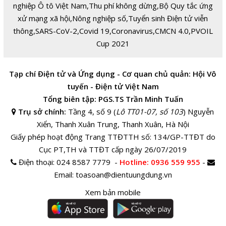
nghiệp Ô tô Việt Nam
,
Thu phí không dừng
,
Bộ Quy tắc ứng
xử mạng xã hội
,
Nông nghiệp số
,
Tuyển sinh Điện tử viễn
thông
,
SARS-CoV-2
,
Covid 19
,
Coronavirus
,
CMCN 4.0
,
PVOIL
Cup 2021
Tạp chí Điện tử và Ứng dụng - Cơ quan chủ quản: Hội Vô
tuyến - Điện tử Việt Nam
Tổng biên tập: PGS.TS Trần Minh Tuấn
Trụ sở chính:
Tầng 4, số 9 (
Lô TT01-07, số 103
) Nguyễn
Xiển, Thanh Xuân Trung, Thanh Xuân, Hà Nội
Giấy phép hoạt động Trang TTĐTTH số: 134/GP-TTĐT do
Cục PT,TH và TTĐT cấp ngày 26/07/2019
Điện thoại:
024 8587 7779 -
Hotline
: 0936 559 955
-
Email:
toasoan@dientuungdung.vn
Xem bản mobile