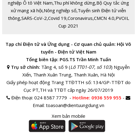
nghiệp Ô tô Việt Nam
,
Thu phí không dừng
,
Bộ Quy tắc ứng
xử mạng xã hội
,
Nông nghiệp số
,
Tuyển sinh Điện tử viễn
thông
,
SARS-CoV-2
,
Covid 19
,
Coronavirus
,
CMCN 4.0
,
PVOIL
Cup 2021
Tạp chí Điện tử và Ứng dụng - Cơ quan chủ quản: Hội Vô
tuyến - Điện tử Việt Nam
Tổng biên tập: PGS.TS Trần Minh Tuấn
Trụ sở chính:
Tầng 4, số 9 (
Lô TT01-07, số 103
) Nguyễn
Xiển, Thanh Xuân Trung, Thanh Xuân, Hà Nội
Giấy phép hoạt động Trang TTĐTTH số: 134/GP-TTĐT do
Cục PT,TH và TTĐT cấp ngày 26/07/2019
Điện thoại:
024 8587 7779 -
Hotline
: 0936 559 955
-
Email:
toasoan@dientuungdung.vn
Xem bản mobile