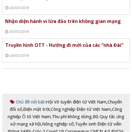
26/07/2019
Nhận diện hành vi lừa đảo trên không gian mạng
25/07/2019
Truyền hình OTT - Hướng đi mới của các “nhà Đài”
24/07/2019
Chủ đề nổi bật:
Hội Vô tuyến điện tử Việt Nam
,
Chuyển
đổi số
,
Điện mặt trời
,
Công nghiệp Điện tử Việt Nam
,
Công
nghiệp Ô tô Việt Nam
,
Thu phí không dừng
,
Bộ Quy tắc ứng
xử mạng xã hội
,
Nông nghiệp số
,
Tuyển sinh Điện tử viễn
thông
,
SARS-CoV-2
,
Covid 19
,
Coronavirus
,
CMCN 4.0
,
PVOIL