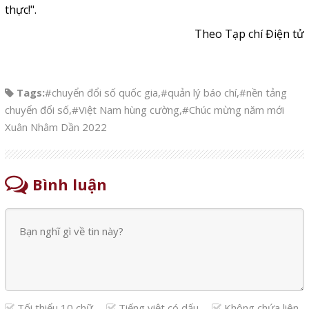
thực!".
Theo Tạp chí Điện tử
Tags:
#chuyển đổi số quốc gia
,
#quản lý báo chí
,
#nền tảng
chuyển đổi số
,
#Việt Nam hùng cường
,
#Chúc mừng năm mới
Xuân Nhâm Dần 2022
Bình luận
Tối thiểu 10 chữ
Tiếng việt có dấu
Không chứa liên