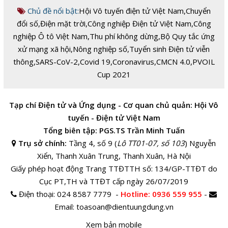
Chủ đề nổi bật:
Hội Vô tuyến điện tử Việt Nam
,
Chuyển
đổi số
,
Điện mặt trời
,
Công nghiệp Điện tử Việt Nam
,
Công
nghiệp Ô tô Việt Nam
,
Thu phí không dừng
,
Bộ Quy tắc ứng
xử mạng xã hội
,
Nông nghiệp số
,
Tuyển sinh Điện tử viễn
thông
,
SARS-CoV-2
,
Covid 19
,
Coronavirus
,
CMCN 4.0
,
PVOIL
Cup 2021
Tạp chí Điện tử và Ứng dụng - Cơ quan chủ quản: Hội Vô
tuyến - Điện tử Việt Nam
Tổng biên tập: PGS.TS Trần Minh Tuấn
Trụ sở chính:
Tầng 4, số 9 (
Lô TT01-07, số 103
) Nguyễn
Xiển, Thanh Xuân Trung, Thanh Xuân, Hà Nội
Giấy phép hoạt động Trang TTĐTTH số: 134/GP-TTĐT do
Cục PT,TH và TTĐT cấp ngày 26/07/2019
Điện thoại:
024 8587 7779 -
Hotline
: 0936 559 955
-
Email:
toasoan@dientuungdung.vn
Xem bản mobile