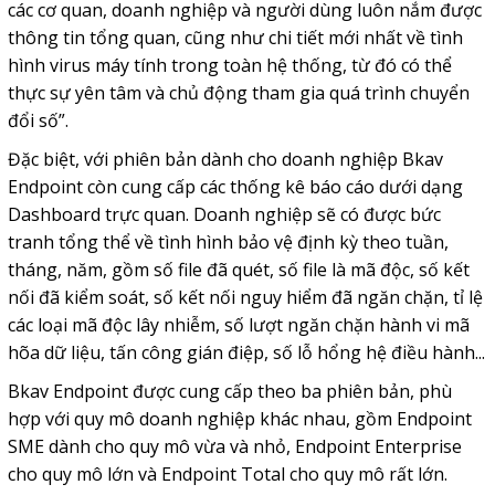
các cơ quan, doanh nghiệp và người dùng luôn nắm được
thông tin tổng quan, cũng như chi tiết mới nhất về tình
hình virus máy tính trong toàn hệ thống, từ đó có thể
thực sự yên tâm và chủ động tham gia quá trình chuyển
đổi số”.
Đặc biệt, với phiên bản dành cho doanh nghiệp Bkav
Endpoint còn cung cấp các thống kê báo cáo dưới dạng
Dashboard trực quan. Doanh nghiệp sẽ có được bức
tranh tổng thể về tình hình bảo vệ định kỳ theo tuần,
tháng, năm, gồm số file đã quét, số file là mã độc, số kết
nối đã kiểm soát, số kết nối nguy hiểm đã ngăn chặn, tỉ lệ
các loại mã độc lây nhiễm, số lượt ngăn chặn hành vi mã
hõa dữ liệu, tấn công gián điệp, số lỗ hổng hệ điều hành...
Bkav Endpoint được cung cấp theo ba phiên bản, phù
hợp với quy mô doanh nghiệp khác nhau, gồm Endpoint
SME dành cho quy mô vừa và nhỏ, Endpoint Enterprise
cho quy mô lớn và Endpoint Total cho quy mô rất lớn.