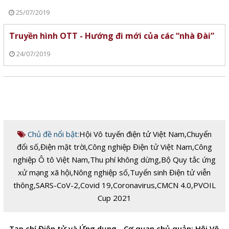
25/07/2019
Truyền hình OTT - Hướng đi mới của các “nhà Đài”
24/07/2019
Chủ đề nổi bật:
Hội Vô tuyến điện tử Việt Nam
,
Chuyển
đổi số
,
Điện mặt trời
,
Công nghiệp Điện tử Việt Nam
,
Công
nghiệp Ô tô Việt Nam
,
Thu phí không dừng
,
Bộ Quy tắc ứng
xử mạng xã hội
,
Nông nghiệp số
,
Tuyển sinh Điện tử viễn
thông
,
SARS-CoV-2
,
Covid 19
,
Coronavirus
,
CMCN 4.0
,
PVOIL
Cup 2021
Tạp chí Điện tử và Ứng dụng - Cơ quan chủ quản: Hội Vô