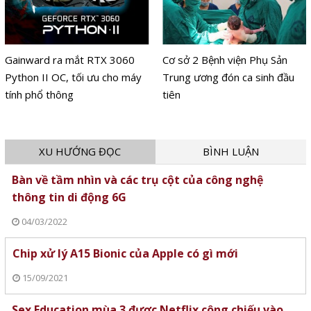
Gainward ra mắt RTX 3060
Cơ sở 2 Bệnh viện Phụ Sản
Python II OC, tối ưu cho máy
Trung ương đón ca sinh đầu
tính phổ thông
tiên
XU HƯỚNG ĐỌC
BÌNH LUẬN
Bàn về tầm nhìn và các trụ cột của công nghệ
thông tin di động 6G
04/03/2022
Chip xử lý A15 Bionic của Apple có gì mới
15/09/2021
Sex Education mùa 3 được Netflix công chiếu vào