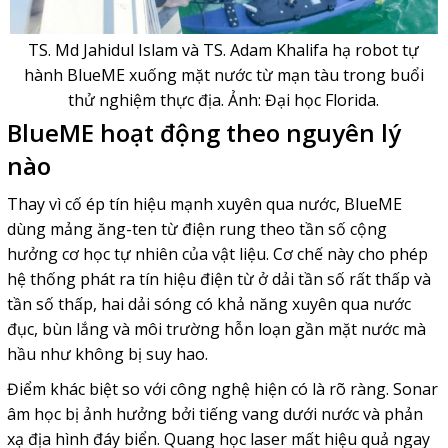
TS. Md Jahidul Islam và TS. Adam Khalifa hạ robot tự
hành BlueME xuống mặt nước từ mạn tàu trong buổi
thử nghiệm thực địa. Ảnh: Đại học Florida.
BlueME hoạt động theo nguyên lý
nào
Thay vì cố ép tín hiệu mạnh xuyên qua nước, BlueME
dùng mảng ăng-ten từ điện rung theo tần số cộng
hưởng cơ học tự nhiên của vật liệu. Cơ chế này cho phép
hệ thống phát ra tín hiệu điện từ ở dải tần số rất thấp và
tần số thấp, hai dải sóng có khả năng xuyên qua nước
đục, bùn lắng và môi trường hỗn loạn gần mặt nước mà
hầu như không bị suy hao.
Điểm khác biệt so với công nghệ hiện có là rõ ràng.
Sonar
âm học bị ảnh hưởng bởi tiếng vang dưới nước và phản
xạ địa hình đáy biển.
Quang học laser
mất hiệu quả ngay