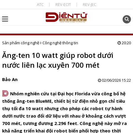
ATC
REV-ECIT
REV-JEC
Sản phẩm công nghệ
Công nghệ thông tin
20:20
Ăng-ten 10 watt giúp robot dưới
nước liên lạc xuyên 700 mét
Bảo An
02/06/2026 15:22
D
Nhóm nghiên cứu tại Đại học Florida vừa công bố hệ
thống ăng-ten BlueME, thiết bị từ điện nhỏ gọn chỉ tiêu
thụ tối đa 10 watt nhưng cho phép các robot tự hành
dưới nước trao đổi dữ liệu với nhau ở khoảng cách vượt
700 mét, tương đương 2.296 feet. Công nghệ này mở ra
khả năng triển khai đội robot biển phối hợp theo thời