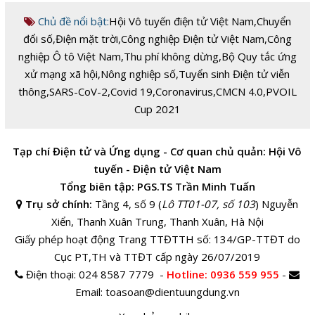
Chủ đề nổi bật:
Hội Vô tuyến điện tử Việt Nam
,
Chuyển
đổi số
,
Điện mặt trời
,
Công nghiệp Điện tử Việt Nam
,
Công
nghiệp Ô tô Việt Nam
,
Thu phí không dừng
,
Bộ Quy tắc ứng
xử mạng xã hội
,
Nông nghiệp số
,
Tuyển sinh Điện tử viễn
thông
,
SARS-CoV-2
,
Covid 19
,
Coronavirus
,
CMCN 4.0
,
PVOIL
Cup 2021
Tạp chí Điện tử và Ứng dụng - Cơ quan chủ quản: Hội Vô
tuyến - Điện tử Việt Nam
Tổng biên tập: PGS.TS Trần Minh Tuấn
Trụ sở chính:
Tầng 4, số 9 (
Lô TT01-07, số 103
) Nguyễn
Xiển, Thanh Xuân Trung, Thanh Xuân, Hà Nội
Giấy phép hoạt động Trang TTĐTTH số: 134/GP-TTĐT do
Cục PT,TH và TTĐT cấp ngày 26/07/2019
Điện thoại:
024 8587 7779 -
Hotline
: 0936 559 955
-
Email:
toasoan@dientuungdung.vn