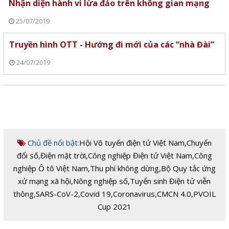
Nhận diện hành vi lừa đảo trên không gian mạng
25/07/2019
Truyền hình OTT - Hướng đi mới của các “nhà Đài”
24/07/2019
Chủ đề nổi bật:
Hội Vô tuyến điện tử Việt Nam
,
Chuyển
đổi số
,
Điện mặt trời
,
Công nghiệp Điện tử Việt Nam
,
Công
nghiệp Ô tô Việt Nam
,
Thu phí không dừng
,
Bộ Quy tắc ứng
xử mạng xã hội
,
Nông nghiệp số
,
Tuyển sinh Điện tử viễn
thông
,
SARS-CoV-2
,
Covid 19
,
Coronavirus
,
CMCN 4.0
,
PVOIL
Cup 2021