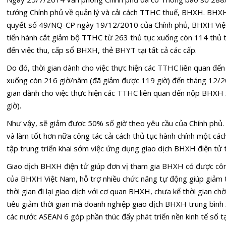
tướng Chính phủ về quản lý và cải cách TTHC thuế, BHXH. BHXH
quyết số 49/NQ-CP ngày 19/12/2010 của Chính phủ, BHXH Việ
tiến hành cắt giảm bộ TTHC từ 263 thủ tục xuống còn 114 thủ 
đến việc thu, cấp sổ BHXH, thẻ BHYT tại tất cả các cấp.
Do đó, thời gian dành cho việc thực hiện các TTHC liên quan 
xuống còn 216 giờ/năm (đã giảm được 119 giờ) đến tháng 12/
gian dành cho việc thực hiện các TTHC liên quan đến nộp BHXH
giờ).
Như vậy, sẽ giảm được 50% số giờ theo yêu cầu của Chính phủ
và làm tốt hơn nữa công tác cải cách thủ tục hành chính một các
tập trung triển khai sớm việc ứng dụng giao dịch BHXH điện tử 
Giao dịch BHXH điện tử giúp đơn vị tham gia BHXH có được cô
của BHXH Việt Nam, hỗ trợ nhiều chức năng tự động giúp giảm thi
thời gian đi lại giao dịch với cơ quan BHXH, chưa kể thời gian c
tiêu giảm thời gian mà doanh nghiệp giao dịch BHXH trung bình
các nước ASEAN 6 góp phần t
húc đẩy phát triển nền kinh tế số t