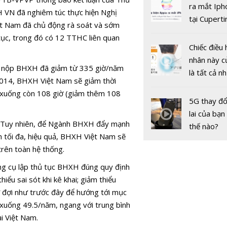
gốc
ra mắt Iph
hàng của 
 VN đã nghiêm túc thực hiện Nghị
tại Cuperti
sau lệnh si
t Nam đã chủ động rà soát và sớm
California,
khẩu của 
tục, trong đó có 12 TTHC liên quan
Chiếc điều 
nhân này c
đến nộp BHXH đã giảm từ 335 giờ/năm
là tất cả n
2014, BHXH Việt Nam sẽ giảm thời
bạn cần để
 xuống còn 108 giờ (giảm thêm 108
sót qua m
5G thay đổ
nóng nực
lai của bạn
. Tuy nhiên, để Ngành BHXH đẩy mạnh
thế nào?
h tối đa, hiệu quả, BHXH Việt Nam sẽ
trên toàn hệ thống.
Lotus - Mạ
ng cụ lập thủ tục BHXH đúng quy định
hội sử dụn
ểu sai sót khi kê khai; giảm thiểu
nghệ nào 
hờ đợi như trước đây để hướng tới mục
phát triển 
 xuống 49.5/năm, ngang với trung bình
dung
ại Việt Nam.