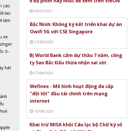
6 bộ phim hay nhất để xem trên VieON
n cáo
29/01/2021
ời lao
ời làm
Bắc Ninh: Không ký kết triển khai dự án
i bán
l World
Owifi 5G với CSE Singapore
hu dịch
u xe
nh
ịch
27/06/2020
zinger
vọng
ốc 0-
 hội mới
Bị World Bank cấm dự thầu 7 năm, công
hưa tới
ty Sao Bắc Đẩu thừa nhận sai sót
ây hát
27/06/2020
Wefinex - Mô hình hoạt động đa cấp
"đội lốt" đầu tài chính trên mạng
Bánh
internet
ểu
 hoá
10/06/2020
n
 nhiều
SCM
Khai trừ MISA khỏi Câu lạc bộ Chữ ký số
về nguồn
 Apple
n đặt