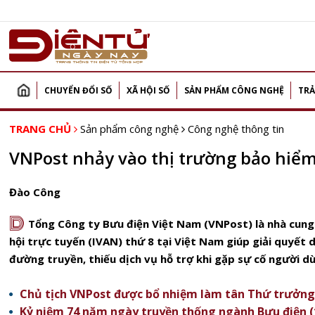
CHUYỂN ĐỔI SỐ
XÃ HỘI SỐ
SẢN PHẨM CÔNG NGHỆ
TRẢ
TRANG CHỦ
Sản phẩm công nghệ
Công nghệ thông tin
VNPost nhảy vào thị trường bảo hiểm
Đào Công
D
Tổng Công ty Bưu điện Việt Nam (VNPost) là nhà cung 
hội trực tuyến (IVAN) thứ 8 tại Việt Nam
giúp giải quyết
đường truyền, thiếu dịch vụ hỗ trợ khi gặp sự cố người d
Chủ tịch VNPost được bổ nhiệm làm tân Thứ trưởn
Kỷ niệm 74 năm ngày truyền thống ngành Bưu điện (1