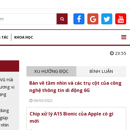
 TÁC
KHOA HỌC
23:55
XU HƯỚNG ĐỌC
BÌNH LUẬN
 Vũ Hải
Bàn về tầm nhìn và các trụ cột của công
ương vị
nghệ thông tin di động 6G
ạng
04/03/2022
 gia AI
oàn cầu
dùng
Chip xử lý A15 Bionic của Apple có gì
 giúp
mới
 nhìn