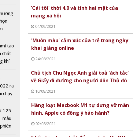
tô nhất
'Cái tôi' thời 4.0 và tính hai mặt của
 chương
mạng xã hội
chọn
04/09/2021
ăm
'Muôn màu' cảm xúc của trẻ trong ngày
ami tạo
khai giảng online
n chất
 OneAI:
24/08/2021
g khí
I hợp
Covid-
ập cho
Chủ tịch Chu Ngọc Anh giải toả 'ách tắc'
0
oanh
về Giấy đi đường cho người dân Thủ đô
2022 ra
ia đình
10/08/2021
ải chạy
ởi điểm
Hàng loạt Macbook M1 tự dưng vỡ màn
0 nghìn
X 125
hình, Apple có đồng ý bảo hành?
1 mẫu
02/08/2021
 phiên
 đua