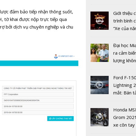
thực
nhiều xe ô 
năm 2022
được đảm bảo tiếp nhận thông suốt,
Giới thiệu
, tờ khai được nộp trực tiếp qua
trình bình 
rợ bởi dịch vụ chuyên nghiệp và chu
“Xe của n
2022"
Đại học Mi
ra cảm biế
MISA AMIS
lượng khôn
Nền tảng A
phát hiện 
nhất phổ c
19
Ford F-15
tổ chức, d
Lightning 
nghiệp và g
mắt: Bán t
điện giá kh
chưa đến 4
Honda MS
USD
Grom 202
xe côn tay
bản đường