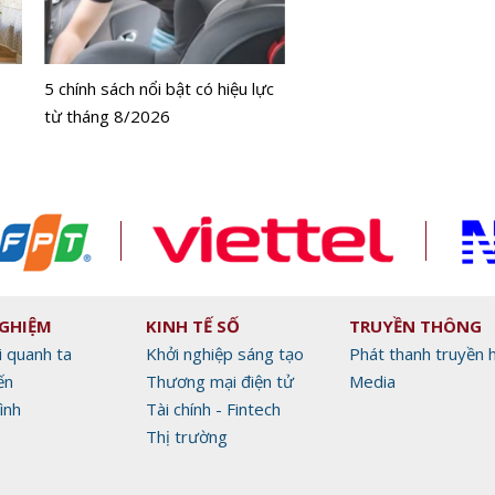
Bộ Y tế chưa cấp phép l
bằng tế bào gốc người
5 chính sách nổi bật có hiệu lực
từ tháng 8/2026
NGHIỆM
KINH TẾ SỐ
TRUYỀN THÔNG
i quanh ta
Khởi nghiệp sáng tạo
Phát thanh truyền 
ến
Thương mại điện tử
Media
ình
Tài chính - Fintech
Thị trường