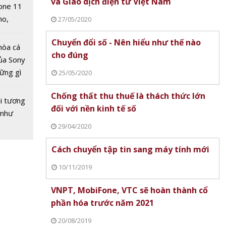
và Giao dịch điện tử Việt Nam
one 11
Huawei
no,
27/05/2020
ết xuất
 Mỹ
Mỹ
Chuyển đổi số - Nên hiểu như thế nào
hòa cá
cho đúng
ủa Sony
hững gì
25/05/2020
 sống
Chống thất thu thuế là thách thức lớn
ùa hè
i tương
đối với nền kinh tế số
 như
29/04/2020
Cách chuyển tập tin sang máy tính mới
ng xã
g công
10/11/2019
cho Nhà
VNPT, MobiFone, VTC sẽ hoàn thành cổ
nội
phần hóa trước năm 2021
20/08/2019