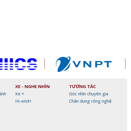
àm đẹp
Xiaomi ra mắt REDMI 17 Series
Làm chủ AI Agent, d
chính thức ra mắt, giá từ 5,5
tương lai xuất khẩu 
triệu đồng
Alibaba.com
XE - NGHE NHÌN
TƯƠNG TÁC
hình
Xe +
Góc nhìn chuyên gia
Hi-end+
Chân dung công nghệ