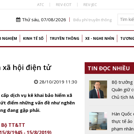
ATC
REV-ECIT
REV-JEC
Thứ sáu, 07/08/2026
Biểu phí truyền thông
I NGHIỆM
KINH TẾ SỐ
TRUYỀN THÔNG
XE - NGHE NHÌN
TƯƠNG
 xã hội điện tử
TIN ĐỌC NHIỀU
28/10/2019 11:30
Bộ trưởng
Quân giữ c
cấp dịch vụ kê khai bảo hiểm xã
Chủ tịch M
 dứt điểm những vấn đề như nghẽn
lưới chuyên
ùng đang gặp phải.
Việt Nam t
Hàn Quốc 
thực tế ảo
g Bộ TT&TT
phạm nhân
5/8/1945 - 15/8/2019)