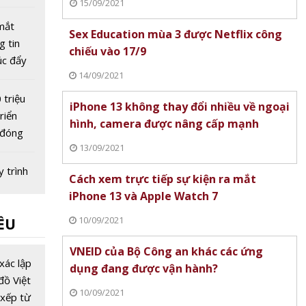
15/09/2021
óc nhìn
mắt
Sex Education mùa 3 được Netflix công
 tin
chiếu vào 17/9
úc đẩy
14/09/2021
n số
 triệu
iPhone 13 không thay đổi nhiều về ngoại
riển
hình, camera được nâng cấp mạnh
 đóng
13/09/2021
n tiến
y trình
Cách xem trực tiếp sự kiện ra mắt
, cách
iPhone 13 và Apple Watch 7
eo dõi
10/09/2021
ỀU
eb
 mắt
VNEID của Bộ Công an khác các ứng
nie: AI
xác lập
dụng đang được vận hành?
i ảo
đồ Việt
10/09/2021
ian
xếp từ