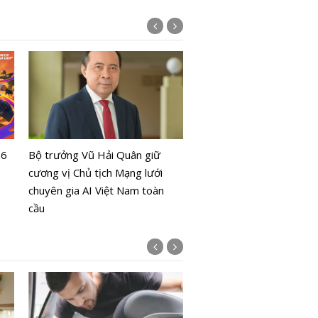
Hàn Quốc dùng thực tế ả
phạm nhân nhìn tội ác từ
26
Bộ trưởng Vũ Hải Quân giữ
nhìn nạn nhân
cương vị Chủ tịch Mạng lưới
chuyên gia AI Việt Nam toàn
cầu