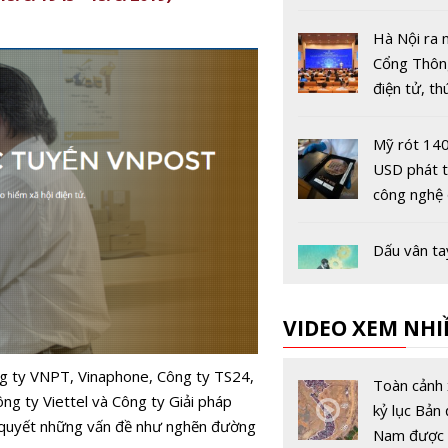
tội ác từ g
nạn nhân
Hà Nội ra 
Cổng Thông
điện tử, th
chính quyề
Mỹ rót 140
USD phát t
công nghệ
gói chip tiê
Dấu vân ta
duyệt là gì
chặn bị th
VIDEO XEM NHI
khi lướt w
Google ra
g ty VNPT, Vinaphone, Công ty TS24,
Project Ge
Toàn cảnh 
ng ty Viettel và Công ty Giải pháp
tạo thế giớ
kỷ lục Bản 
 quyết những vấn đề như nghẽn đường
theo thời g
Nam được 