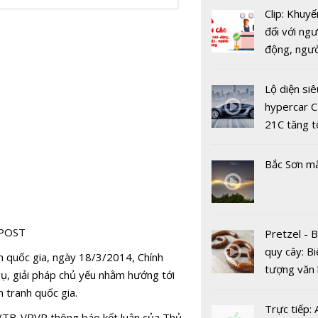
Clip: Khuyế
đối với ngư
động, ngư
việc, ngườ
ITU Digita
hàng tại k
Lộ diện siê
2020: Doa
vụ trong d
hypercar C
nghiệp kỳ 
Covid-19
21C tăng t
vào các cơ
100km/h c
2 giây
Bắc Sơn m
NPOST
Pretzel - 
quy cây: Bi
nh quốc gia, ngày 18/3/2014, Chính
tượng văn
, giải pháp chủ yếu nhằm hướng tới
Nikkei Asia
châu Âu với
h tranh quốc gia.
Review: T
tranh cãi 
Trực tiếp:
ngừng nhậ
/TB-VPVP thông báo kết luận của Thủ