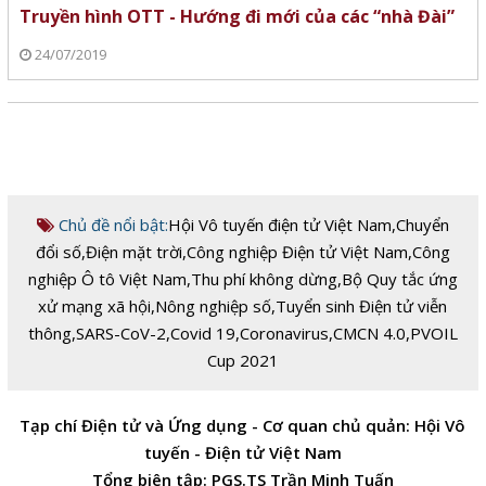
Truyền hình OTT - Hướng đi mới của các “nhà Đài”
24/07/2019
Chủ đề nổi bật:
Hội Vô tuyến điện tử Việt Nam
,
Chuyển
đổi số
,
Điện mặt trời
,
Công nghiệp Điện tử Việt Nam
,
Công
nghiệp Ô tô Việt Nam
,
Thu phí không dừng
,
Bộ Quy tắc ứng
xử mạng xã hội
,
Nông nghiệp số
,
Tuyển sinh Điện tử viễn
thông
,
SARS-CoV-2
,
Covid 19
,
Coronavirus
,
CMCN 4.0
,
PVOIL
Cup 2021
Tạp chí Điện tử và Ứng dụng - Cơ quan chủ quản: Hội Vô
tuyến - Điện tử Việt Nam
Tổng biên tập: PGS.TS Trần Minh Tuấn