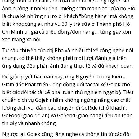
hàng luôn là nỗi ám ảnh của cánh tài xế công nghệ. Nó
ảnh hưởng ít nhiều đến "miếng cơm manh áo" của họ. Đó
là chưa kể những rủi ro bị khách "bùng hàng" mà không
biết khóc cùng ai, như vụ 30 ly trà sữa ở Thành phố Hồ
Chí Minh trị giá cả triệu đồng/đơn hàng,... từng gây xôn
xao mạng xã hội.
Từ câu chuyện của chị Pha và nhiều tài xế công nghệ nói
chung, có thể thấy không phải mọi lượt đánh giá trên
ứng dụng đều phản ánh đúng thực tế và đủ khách quan.
Để giải quyết bài toán này, ông Nguyễn Trung Kiên -
Giám đốc Phát triển Cộng đồng đối tác tài xế Gojek cho
biết các đối tác tài xế phải tuân thủ nghiêm ngặt bộ Tiêu
chuẩn dịch vụ Gojek nhằm không ngừng nâng cao chất
lượng dịch vụ, đảm bảo chuyến đi GoRide (chở khách),
GoFood (giao đồ ăn) và GoSend (giao hàng) đều an toàn,
tin cậy và nhanh chóng.
Ngược lại, Gojek cũng lắng nghe cả thông tin từ các đối