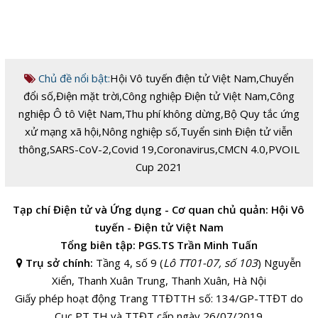
Chủ đề nổi bật:
Hội Vô tuyến điện tử Việt Nam
,
Chuyển
đổi số
,
Điện mặt trời
,
Công nghiệp Điện tử Việt Nam
,
Công
nghiệp Ô tô Việt Nam
,
Thu phí không dừng
,
Bộ Quy tắc ứng
xử mạng xã hội
,
Nông nghiệp số
,
Tuyển sinh Điện tử viễn
thông
,
SARS-CoV-2
,
Covid 19
,
Coronavirus
,
CMCN 4.0
,
PVOIL
Cup 2021
Tạp chí Điện tử và Ứng dụng - Cơ quan chủ quản: Hội Vô
tuyến - Điện tử Việt Nam
Tổng biên tập: PGS.TS Trần Minh Tuấn
Trụ sở chính:
Tầng 4, số 9 (
Lô TT01-07, số 103
) Nguyễn
Xiển, Thanh Xuân Trung, Thanh Xuân, Hà Nội
Giấy phép hoạt động Trang TTĐTTH số: 134/GP-TTĐT do
Cục PT,TH và TTĐT cấp ngày 26/07/2019