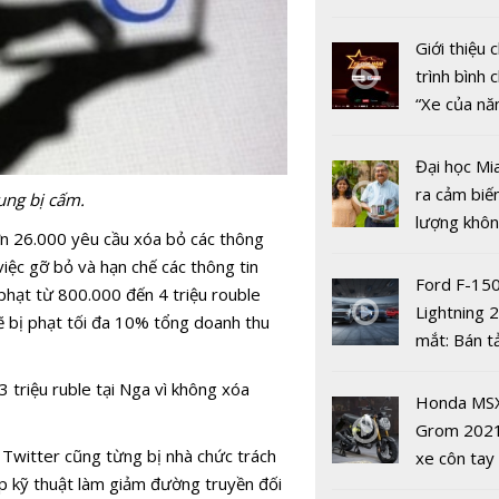
nhiều xe ô 
năm 2022
Giới thiệu
trình bình 
“Xe của n
2022"
'Cái tôi' th
Đại học Mi
tính hai mặ
ra cảm biế
ung bị cấm.
mạng xã hộ
lượng khôn
n 26.000 yêu cầu xóa bỏ các thông
phát hiện 
iệc gỡ bỏ và hạn chế các thông tin
19
Ford F-15
phạt từ 800.000 đến 4 triệu rouble
Lightning 
sẽ bị phạt tối đa 10% tổng doanh thu
mắt: Bán t
điện giá kh
 triệu ruble tại Nga vì không xóa
chưa đến 4
6 bộ phim 
Honda MS
USD
nhất để xe
Grom 202
VieON
 Twitter cũng từng bị nhà chức trách
xe côn tay
p kỹ thuật làm giảm đường truyền đối
bản đường