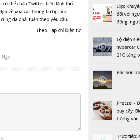
 có thể chặn Twitter trên lãnh thổ
Clip: Khuyế
Nga về xóa các thông tin bị cấm.
đối với ngư
cùng đã phải tuân theo yêu cầu.
động, ngư
việc, ngườ
Theo Tạp chí Điện tử
Bắc Ninh: 
hàng tại k
ký kết triển
Lộ diện siê
vụ trong d
dự án Owif
hypercar C
Covid-19
với CSE Si
21C tăng t
a Nga
100km/h c
2 giây
Bắc Sơn m
Pretzel - 
Bị World B
quy cây: Bi
cấm dự th
tượng văn
năm, công 
châu Âu với
Bắc Đẩu t
tranh cãi 
Trực tiếp:
nhận sai s
kết