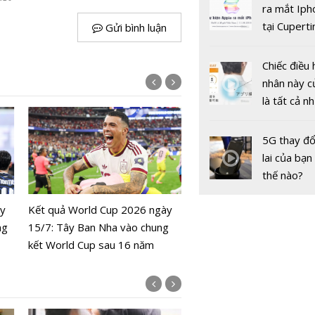
gốc
ra mắt Iph
tại Cuperti
Gửi bình luận
California,
Chiếc điều 
nhân này c
là tất cả n
bạn cần để
sót qua m
5G thay đổ
nóng nực
lai của bạn
Lịch World Cup 2026 ngà
thế nào?
Colombia đối đầu Thụy S
ày
Kết quả World Cup 2026 ngày
ng
15/7: Tây Ban Nha vào chung
kết World Cup sau 16 năm