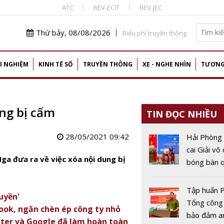
ATC
REV-ECIT
REV-JEC
Thứ bảy, 08/08/2026
Biểu phí truyền thông
I NGHIỆM
KINH TẾ SỐ
TRUYỀN THÔNG
XE - NGHE NHÌN
TƯƠNG
ng bị cấm
TIN ĐỌC NHIỀU
28/05/2021 09:42
Hải Phòng
cai Giải vô
a đưa ra về việc xóa nội dung bị
bóng bàn q
Báo Nhân 
thứ 44
Tập huấn P
uyền'
Tổng công
ook, ngăn chèn ép công ty nhỏ
bảo đảm a
ter và Google đã làm hoàn toàn