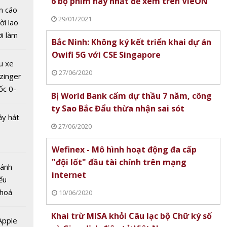
6 bộ phim hay nhất để xem trên VieON
n cáo
29/01/2021
ời lao
ời làm
Bắc Ninh: Không ký kết triển khai dự án
i bán
Không
Owifi 5G với CSE Singapore
hu dịch
 khai
u xe
ịch
27/06/2020
i 5G
zinger
ngapore
ốc 0-
Bị World Bank cấm dự thầu 7 năm, công
hưa tới
ty Sao Bắc Đẩu thừa nhận sai sót
ây hát
27/06/2020
Wefinex - Mô hình hoạt động đa cấp
"đội lốt" đầu tài chính trên mạng
Bánh
ank
internet
ểu
ầu 7
 hoá
10/06/2020
ty Sao
 nhiều
hừa
Khai trừ MISA khỏi Câu lạc bộ Chữ ký số
về nguồn
 Apple
ót