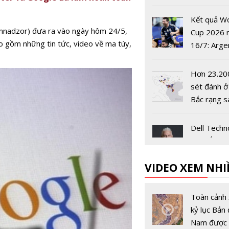
công trình
phòng
Kết quả W
mnadzor) đưa ra vào ngày hôm 24/5,
Cup 2026 
ao gồm những tin tức, video về ma túy,
16/7: Arge
tiến vào c
Hơn 23.20
sét đánh ở
Bắc rạng s
Dell Techn
châu Á-Thá
Dương và 
VIDEO XEM NHI
Bản có Chủ
mới
Sex Educat
mùa 3 đượ
Toàn cảnh 
Netflix côn
kỷ lục Bản 
vào 17/9
Nam được 