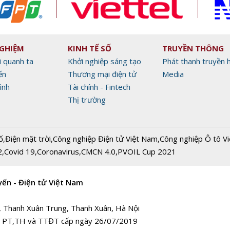
NGHIỆM
KINH TẾ SỐ
TRUYỀN THÔNG
i quanh ta
Khởi nghiệp sáng tạo
Phát thanh truyền 
ến
Thương mại điện tử
Media
ình
Tài chính - Fintech
Thị trường
ố
,
Điện mặt trời
,
Công nghiệp Điện tử Việt Nam
,
Công nghiệp Ô tô V
2
,
Covid 19
,
Coronavirus
,
CMCN 4.0
,
PVOIL Cup 2021
yến - Điện tử Việt Nam
, Thanh Xuân Trung, Thanh Xuân, Hà Nội
 PT,TH và TTĐT cấp ngày 26/07/2019