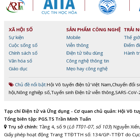
XÃ HỘI SỐ
SẢN PHẨM CÔNG NGHỆ
TRẢI 
Sự kiện
Mobile
Thế giớ
Cuộc sống số
Viễn thông
Điểm đ
Chính sách số
Điện tử tiêu dùng
Hành tr
Văn hóa số
Công nghệ thông tin
Giáo dục
Mẹo hay công nghệ
Chủ đề nổi bật:
Hội Vô tuyến điện tử Việt Nam
,
Chuyển đổi s
hội
,
Nông nghiệp số
,
Tuyển sinh Điện tử viễn thông
,
SARS-CoV-
Tạp chí Điện tử và Ứng dụng - Cơ quan chủ quản: Hội Vô tu
Tổng biên tập: PGS.TS Trần Minh Tuấn
Trụ sở chính:
Tầng 4, số 9 (
Lô TT01-07, số 103
) Nguyễn Xiển
Giấy phép hoạt động Trang TTĐTTH số: 134/GP-TTĐT do Cục