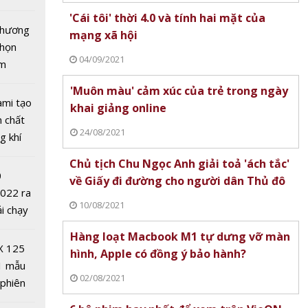
tô nhất
'Cái tôi' thời 4.0 và tính hai mặt của
 chương
mạng xã hội
chọn
04/09/2021
ăm
'Muôn màu' cảm xúc của trẻ trong ngày
ời 4.0 và
ami tạo
khai giảng online
t của
n chất
24/08/2021
i
g khí
Covid-
Chủ tịch Chu Ngọc Anh giải toả 'ách tắc'
0
về Giấy đi đường cho người dân Thủ đô
2022 ra
10/08/2021
ải chạy
ởi điểm
Hàng loạt Macbook M1 tự dưng vỡ màn
0 nghìn
hay
X 125
hình, Apple có đồng ý bảo hành?
m trên
1 mẫu
02/08/2021
 phiên
 đua