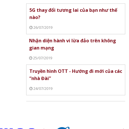
5G thay đổi tương lai của bạn như thế
nào?
àm đẹp
Xiaomi ra mắt REDMI 17 Series
Làm chủ AI Agent, d
26/07/2019
chính thức ra mắt, giá từ 5,5
tương lai xuất khẩu 
triệu đồng
Alibaba.com
Nhận diện hành vi lừa đảo trên không
gian mạng
25/07/2019
Truyền hình OTT - Hướng đi mới của các
“nhà Đài”
24/07/2019