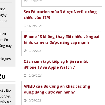
15/09/2021
 quốc
orld
Sex Education mùa 3 được Netflix công
ngày
chiếu vào 17/9
ntina
14/09/2021
hung kết
0 cú
iPhone 13 không thay đổi nhiều về ngoại
 miền
hình, camera được nâng cấp mạnh
áng nay
13/09/2021
ologies
Cách xem trực tiếp sự kiện ra mắt
i Bình
iPhone 13 và Apple Watch 7
Nhật
10/09/2021
ỀU
 tịch
ion
VNEID của Bộ Công an khác các ứng
c
xác lập
dụng đang được vận hành?
g chiếu
đồ Việt
10/09/2021
xếp từ