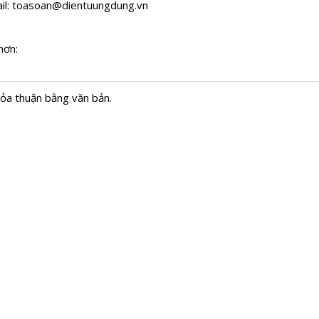
il:
toasoan@dientuungdung.vn
hơn:
hỏa thuận bằng văn bản.