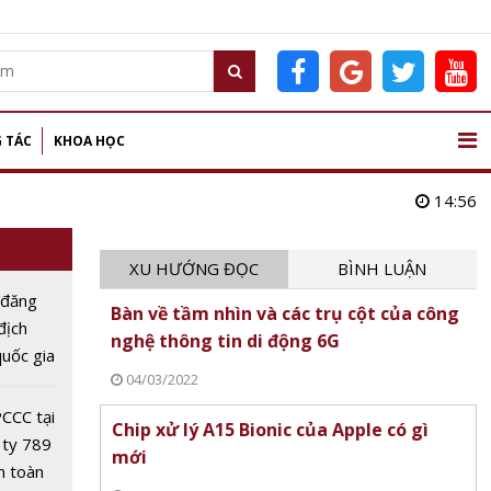
 TÁC
KHOA HỌC
14:56
XU HƯỚNG ĐỌC
BÌNH LUẬN
 đăng
Bàn về tầm nhìn và các trụ cột của công
 địch
nghệ thông tin di động 6G
uốc gia
04/03/2022
Dân lần
CCC tại
Chip xử lý A15 Bionic của Apple có gì
 ty 789
mới
n toàn