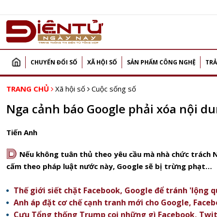
CHUYỂN ĐỔI SỐ
XÃ HỘI SỐ
SẢN PHẨM CÔNG NGHỆ
TRẢ
TRANG CHỦ
Xã hội số
Cuộc sống số
Nga cảnh báo Google phải xóa nội du
Tiến Anh
D
Nếu không tuân thủ theo yêu cầu mà nhà chức trách Ng
cấm theo pháp luật nước này, Google sẽ bị trừng phạt…
Thế giới siết chặt Facebook, Google để tránh 'lộng q
Anh áp đặt cơ chế cạnh tranh mới cho Google, Faceb
Cựu Tổng thống Trump coi những gì Facebook, Twit