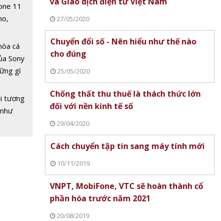
và Giao dịch điện tử Việt Nam
one 11
no,
27/05/2020
 Mỹ
Chuyển đổi số - Nên hiểu như thế nào
hòa cá
cho đúng
ủa Sony
hững gì
25/05/2020
 sống
Chống thất thu thuế là thách thức lớn
ùa hè
i tương
đối với nền kinh tế số
 như
y 8/7:
ĩ
Lịch World Cup 2026 ngày 1/7:
29/04/2020
Pháp, Anh, Mexico và Na Uy
Kết quả World Cup 
Cách chuyển tập tin sang máy tính mới
sáng cửa vào vòng 1/8
30/6: Brazil ngược d
Paraguay và Maroc t
10/11/2019
chấn
VNPT, MobiFone, VTC sẽ hoàn thành cổ
phần hóa trước năm 2021
20/08/2019