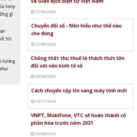
và Giao dịch điện tử Việt Nam
ủa Sony
27/05/2020
hững gì
 sống
Chuyển đổi số - Nên hiểu như thế nào
ùa hè
bạn
cho đúng
về 5G
25/05/2020
Chống thất thu thuế là thách thức lớn
i tương
đối với nền kinh tế số
 như
29/04/2020
Cách chuyển tập tin sang máy tính mới
10/11/2019
VNPT, MobiFone, VTC sẽ hoàn thành cổ
phần hóa trước năm 2021
20/08/2019