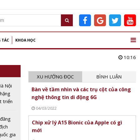
 TÁC
KHOA HỌC
10:16
XU HƯỚNG ĐỌC
BÌNH LUẬN
Hà Nội
Bàn về tầm nhìn và các trụ cột của công
chặng
nghệ thông tin di động 6G
 triển
04/03/2022
0 năm
 đăng
Chip xử lý A15 Bionic của Apple có gì
 địch
mới
uốc gia