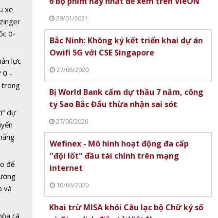
6 bộ phim hay nhất để xem trên VieON
hu dịch
u xe
ịch
29/01/2021
zinger
ốc 0-
Bắc Ninh: Không ký kết triển khai dự án
hưa tới
Không
Owifi 5G với CSE Singapore
 khai
hản lực
27/06/2020
i 5G
 0 -
ngapore
 trong
Bị World Bank cấm dự thầu 7 năm, công
am
ty Sao Bắc Đẩu thừa nhận sai sót
ỷ lục
ri” dự
27/06/2020
uyển
thắng
Wefinex - Mô hình hoạt động đa cấp
"đội lốt" đầu tài chính trên mạng
ank
ào để
internet
ầu 7
tương
10/06/2020
ty Sao
a và
hừa
 hiệu
Khai trừ MISA khỏi Câu lạc bộ Chữ ký số
ót
hòa cá