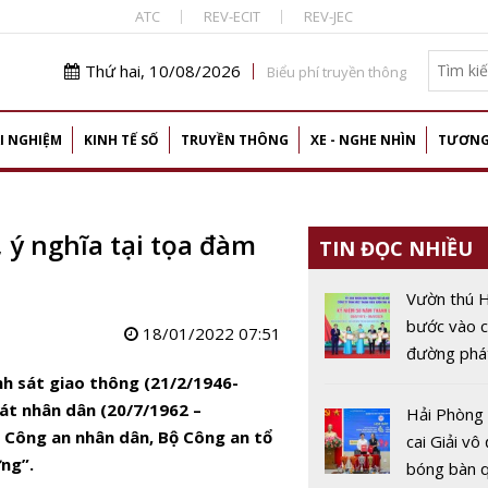
ATC
REV-ECIT
REV-JEC
Thứ hai, 10/08/2026
Biểu phí truyền thông
I NGHIỆM
KINH TẾ SỐ
TRUYỀN THÔNG
XE - NGHE NHÌN
TƯƠNG
ý nghĩa tại tọa đàm
TIN ĐỌC NHIỀU
Vườn thú 
bước vào 
18/01/2022 07:51
đường phát
mới sau 5
h sát giao thông (21/2/1946-
át nhân dân (20/7/1962 –
Hải Phòng
 Công an nhân dân, Bộ Công an tổ
cai Giải vô
ng”.
bóng bàn q