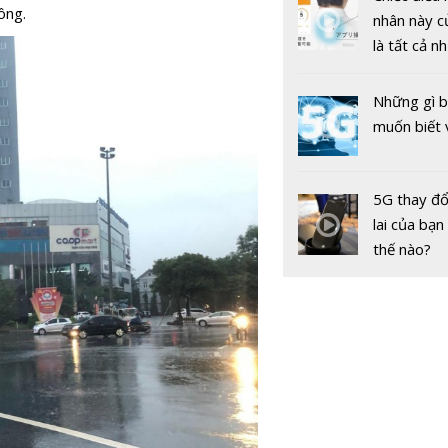
ông.
nhân này c
là tất cả n
bạn cần để
sót qua m
Những gì 
nóng nực
muốn biết 
5G thay đổ
lai của bạn
thế nào?