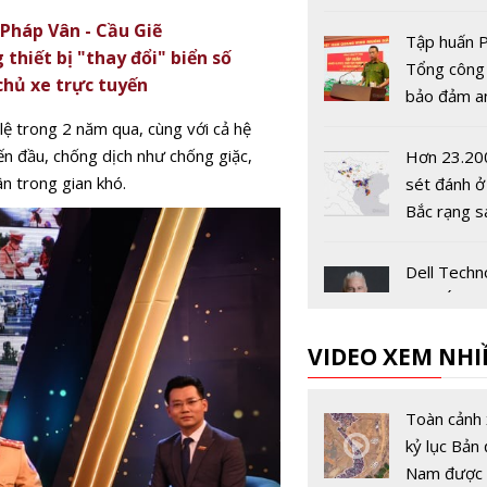
Báo Nhân 
 Pháp Vân - Cầu Giẽ
thứ 44
Tập huấn P
hiết bị "thay đổi" biển số
Tổng công
chủ xe trực tuyến
bảo đảm a
công trình
lệ trong 2 năm qua, cùng với cả hệ
phòng
ến đầu, chống dịch như chống giặc,
Hơn 23.20
ân trong gian khó.
sét đánh ở
Bắc rạng s
Dell Techn
châu Á-Thá
Dương và 
VIDEO XEM NHI
Bản có Chủ
mới
Sex Educat
mùa 3 đượ
Toàn cảnh 
Netflix côn
kỷ lục Bản 
vào 17/9
Nam được 