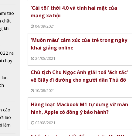
tô nhất
'Cái tôi' thời 4.0 và tính hai mặt của
ami tạo
mạng xã hội
n chất
04/09/2021
g khí
Covid-
'Muôn màu' cảm xúc của trẻ trong ngày
ời 4.0 và
0
khai giảng online
t của
2022 ra
24/08/2021
i
ải chạy
ởi điểm
Chủ tịch Chu Ngọc Anh giải toả 'ách tắc'
0 nghìn
 lan
về Giấy đi đường cho người dân Thủ đô
ch
10/08/2021
Hàng loạt Macbook M1 tự dưng vỡ màn
hay
n cáo
hình, Apple có đồng ý bảo hành?
m trên
ời lao
02/08/2021
ời làm
i bán