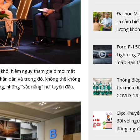
nhiều xe ô 
năm 2022
Đại học Mi
ra cảm biế
lượng khôn
phát hiện 
19
'Cái tôi' th
Ford F-15
tính hai mặ
Lightning 
mạng xã hộ
mắt: Bán t
điện giá kh
 khổ, hiểm nguy tham gia ở mọi mặt
chưa đến 4
nhân dân và trong đó, không thể không
Thông điệp
USD
ng, những “sắc nắng” nơi tuyến đầu,
tỏa mùa dị
COVID-19
6 bộ phim 
Clip: Khuyế
nhất để xe
đối với ngư
VieON
động, ngư
việc, ngườ