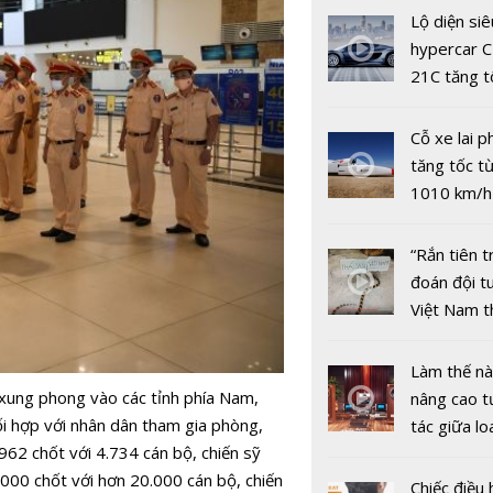
hàng tại k
Lộ diện siê
vụ trong d
hypercar C
Covid-19
21C tăng t
100km/h c
Bắc Ninh: 
2 giây
ký kết triển
Cỗ xe lai p
dự án Owif
tăng tốc từ
với CSE Si
1010 km/h
50 giây th
vọng phá k
“Rắn tiên t
thế giới
đoán đội t
Việt Nam 
Thái Lan
Bị World B
Làm thế n
 xung phong vào các tỉnh phía Nam,
cấm dự th
nâng cao 
ối hợp với nhân dân tham gia phòng,
năm, công 
tác giữa lo
.962 chốt với 4.734 cán bộ, chiến sỹ
Bắc Đẩu t
phòng nghe
.000 chốt với hơn 20.000 cán bộ, chiến
nhận sai s
quả
Chiếc điều 