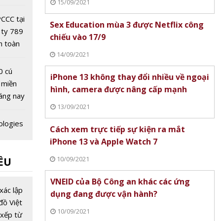
15/09/2021
Dân lần
CCC tại
Sex Education mùa 3 được Netflix công
 ty 789
chiếu vào 17/9
n toàn
14/09/2021
 quốc
0 cú
iPhone 13 không thay đổi nhiều về ngoại
 miền
hình, camera được nâng cấp mạnh
áng nay
13/09/2021
ologies
Cách xem trực tiếp sự kiện ra mắt
i Bình
iPhone 13 và Apple Watch 7
Nhật
10/09/2021
ỀU
 tịch
ion
VNEID của Bộ Công an khác các ứng
c
xác lập
dụng đang được vận hành?
g chiếu
đồ Việt
10/09/2021
xếp từ