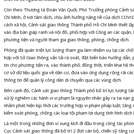
Còn theo Thượng tá Đoàn Văn Quới, Phó Trưởng phòng Cảnh sá
Chí Minh, ở nơi tâm dịch, chịu ảnh hưởng nặng nề của dịch COVID
cách xã hội, Cảnh sát giao thông Thành phố Hồ Chí Minh thiết lậ
vào địa bàn giáp ranh và nội đô, phối hợp với Công an các quận,
phương tiện và người tham gia giao thông, phòng, chống dịch.
Phòng đã quán triệt lực lượng tham gia làm nhiệm vụ tại các chố
hợp với Sở Giao thông vận tải rà soát, đặt biển báo hướng dẫn,
tin cho phương tiện ra, vào thành phố; đồng thời, triển khai hệ 
cơ sở dữ liệu quốc gia về dân cư, đưa vào ứng dụng rộng rãi 
thông tin để quản lý công dân di chuyển qua các vùng dịch.
Bên cạnh đó, Cảnh sát giao thông Thành phố bố trí lực lượng tă
xử lý nghiêm các hành vi vi phạm là nguyên nhân gây ra tai nạn 
nhằm phát hiện kịp thời các trường hợp vi phạm pháp luật; tăng 
kiểm soát phòng, chống các loại tội phạm lợi dụng tình hình dịch
Là một trong những đơn vị xung kích đi đầu trong công tác phòn
Cục Cảnh sát giao thông đã bố trí 2 đợt cán bộ, chiến sỹ tăng cư