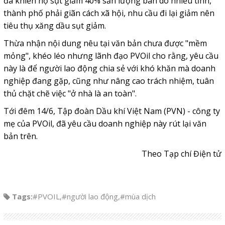
đã khiến họ sụt giảm 40% sản lượng bán do nhiều tỉnh,
thành phố phải giãn cách xã hội, nhu cầu đi lại giảm nên
tiêu thụ xăng dầu sụt giảm.
Thừa nhận nội dung nêu tại văn bản chưa được "mềm
mỏng", khéo léo nhưng lãnh đạo PVOil cho rằng, yêu cầu
này là để người lao động chia sẻ với khó khăn mà doanh
nghiệp đang gặp, cũng như nâng cao trách nhiệm, tuân
thủ chặt chẽ việc "ở nhà là an toàn".
Tới đêm 14/6, Tập đoàn Dầu khí Việt Nam (PVN) - công ty
mẹ của PVOil, đã yêu cầu doanh nghiệp này rút lại văn
bản trên.
Theo Tạp chí Điện tử
Tags:
#PVOIL
,
#người lao động
,
#mùa dịch