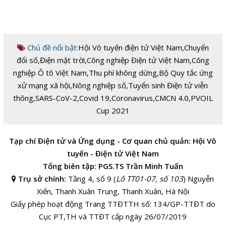
Chủ đề nổi bật:
Hội Vô tuyến điện tử Việt Nam
,
Chuyển
đổi số
,
Điện mặt trời
,
Công nghiệp Điện tử Việt Nam
,
Công
nghiệp Ô tô Việt Nam
,
Thu phí không dừng
,
Bộ Quy tắc ứng
xử mạng xã hội
,
Nông nghiệp số
,
Tuyển sinh Điện tử viễn
thông
,
SARS-CoV-2
,
Covid 19
,
Coronavirus
,
CMCN 4.0
,
PVOIL
Cup 2021
Tạp chí Điện tử và Ứng dụng - Cơ quan chủ quản: Hội Vô
tuyến - Điện tử Việt Nam
Tổng biên tập: PGS.TS Trần Minh Tuấn
Trụ sở chính:
Tầng 4, số 9 (
Lô TT01-07, số 103
) Nguyễn
Xiển, Thanh Xuân Trung, Thanh Xuân, Hà Nội
Giấy phép hoạt động Trang TTĐTTH số: 134/GP-TTĐT do
Cục PT,TH và TTĐT cấp ngày 26/07/2019