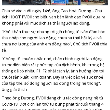
Chia sẻ vào cuối ngày 14/6, ông Cao Hoài Dương - Chủ
tịch HĐQT PVOil cho biết, văn bản lãnh đạo PVOil đưa ra
không phải với mục đích sa thải người lao động.
"Khó khăn thực sự nhưng tới giờ chúng tôi vẫn đảm bảo
thu nhập cho người lao động, chưa sa thải bất kỳ ai và
chưa nợ lương của anh em đồng nào", Chủ tịch PVOil chia
sẻ.
"Chúng tôi muốn nhắc nhở, chấn chỉnh người lao động
trước diễn biến rất phức tạp của dịch bệnh, khi trong hệ
thống đã có nhiều F1, F2 phải cách ly, ảnh hưởng lớn tới
chuỗi sản xuất, kinh doanh. Đây là việc bảo vệ sức khoẻ
của tập thể, số đông người lao động trong hệ thống",
ông giải thích.
Theo ông Dương, PVOil đang chịu tác động nặng nề từ
Covid-19. Đợt dịch lần thứ tư bùng phát từ cuối tháng 4