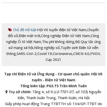
Chủ đề nổi bật:
Hội Vô tuyến điện tử Việt Nam
,
Chuyển
đổi số
,
Điện mặt trời
,
Công nghiệp Điện tử Việt Nam
,
Công
nghiệp Ô tô Việt Nam
,
Thu phí không dừng
,
Bộ Quy tắc ứng
xử mạng xã hội
,
Nông nghiệp số
,
Tuyển sinh Điện tử viễn
thông
,
SARS-CoV-2
,
Covid 19
,
Coronavirus
,
CMCN 4.0
,
PVOIL
Cup 2021
Tạp chí Điện tử và Ứng dụng - Cơ quan chủ quản: Hội Vô
tuyến - Điện tử Việt Nam
Tổng biên tập: PGS.TS Trần Minh Tuấn
Trụ sở chính:
Tầng 4, số 9 (
Lô TT01-07, số 103
) Nguyễn
Xiển, Thanh Xuân Trung, Thanh Xuân, Hà Nội
Giấy phép hoạt động Trang TTĐTTH số: 134/GP-TTĐT do