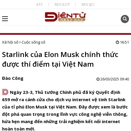
ATC
REV-ECIT
REV-JEC
Xã hội số
Cuộc sống số
16:51
Starlink của Elon Musk chính thức
được thí điểm tại Việt Nam
Đào Công
26/03/2025 09:40
D
Ngày 23-3, Thủ tướng Chính phủ đã ký Quyết định
659 mở ra cánh cửa cho dịch vụ internet vệ tinh Starlink
của tỉ phú Elon Musk tại Việt Nam. Đây được xem là bước
đột phá quan trọng trong lĩnh vực công nghệ viễn thông,
hứa hẹn mang đến những trải nghiệm kết nối internet
hoàn toàn mới.