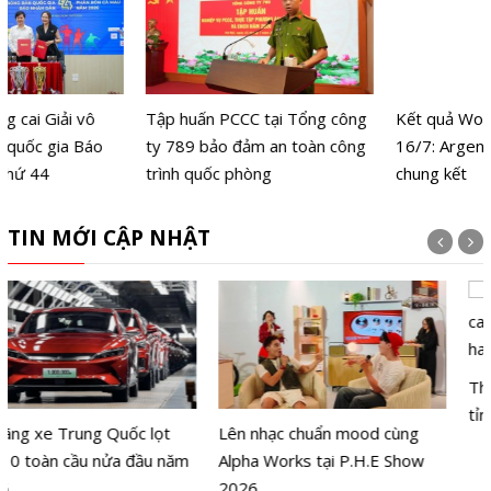
Tập huấn PCCC tại Tổng công
Kết quả World Cup 2026 ngày
ty 789 bảo đảm an toàn công
16/7: Argentina tiến vào
trình quốc phòng
chung kết
TIN MỚI CẬP NHẬT
Lên nhạc chuẩn mood cùng
Thành lập Khu Công nghệ cao
Alpha Works tại P.H.E Show
tỉnh Hưng Yên rộng 496,1 ha
2026