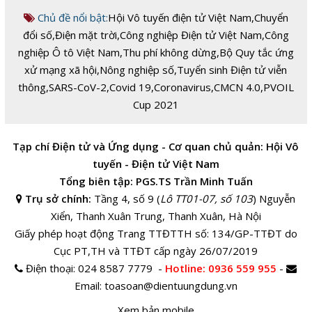
Chủ đề nổi bật:
Hội Vô tuyến điện tử Việt Nam
,
Chuyển
đổi số
,
Điện mặt trời
,
Công nghiệp Điện tử Việt Nam
,
Công
nghiệp Ô tô Việt Nam
,
Thu phí không dừng
,
Bộ Quy tắc ứng
xử mạng xã hội
,
Nông nghiệp số
,
Tuyển sinh Điện tử viễn
thông
,
SARS-CoV-2
,
Covid 19
,
Coronavirus
,
CMCN 4.0
,
PVOIL
Cup 2021
Tạp chí Điện tử và Ứng dụng - Cơ quan chủ quản: Hội Vô
tuyến - Điện tử Việt Nam
Tổng biên tập: PGS.TS Trần Minh Tuấn
Trụ sở chính:
Tầng 4, số 9 (
Lô TT01-07, số 103
) Nguyễn
Xiển, Thanh Xuân Trung, Thanh Xuân, Hà Nội
Giấy phép hoạt động Trang TTĐTTH số: 134/GP-TTĐT do
Cục PT,TH và TTĐT cấp ngày 26/07/2019
Điện thoại:
024 8587 7779 -
Hotline
: 0936 559 955
-
Email:
toasoan@dientuungdung.vn
Xem bản mobile