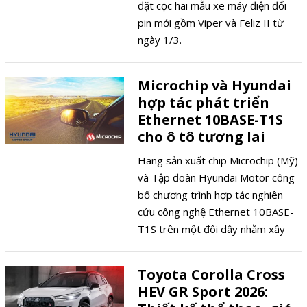
đặt cọc hai mẫu xe máy điện đổi
pin mới gồm Viper và Feliz II từ
ngày 1/3.
Microchip và Hyundai
hợp tác phát triển
Ethernet 10BASE-T1S
cho ô tô tương lai
Hãng sản xuất chip Microchip (Mỹ)
và Tập đoàn Hyundai Motor công
bố chương trình hợp tác nghiên
cứu công nghệ Ethernet 10BASE-
T1S trên một đôi dây nhằm xây
dựng hạ tầng mạng thế hệ mới cho
xe điện, xe tự lái và phương tiện
Toyota Corolla Cross
thông minh.
HEV GR Sport 2026: