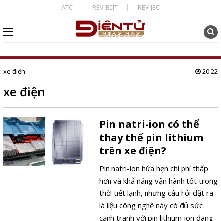
ATC
REV-ECIT
REV-JEC
xe điện
20:22
xe điện
Pin natri-ion có thể
thay thế pin lithium
trên xe điện?
Pin natri-ion hứa hẹn chi phí thấp
hơn và khả năng vận hành tốt trong
thời tiết lạnh, nhưng câu hỏi đặt ra
là liệu công nghệ này có đủ sức
cạnh tranh với pin lithium-ion đang