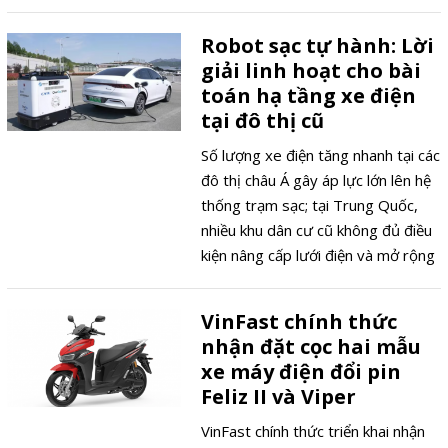
đến thời điểm mở bán và nhắm
thẳng vào nhóm khách hàng lâu nay
Robot sạc tự hành: Lời
vẫn xem ôtô điện là của người
giải linh hoạt cho bài
"nhiều tiền".
toán hạ tầng xe điện
tại đô thị cũ
Số lượng xe điện tăng nhanh tại các
đô thị châu Á gây áp lực lớn lên hệ
thống trạm sạc; tại Trung Quốc,
nhiều khu dân cư cũ không đủ điều
kiện nâng cấp lưới điện và mở rộng
mặt bằng, buộc doanh nghiệp triển
khai robot sạc tự hành như giải
VinFast chính thức
pháp linh hoạt thay thế.
nhận đặt cọc hai mẫu
xe máy điện đổi pin
Feliz II và Viper
VinFast chính thức triển khai nhận