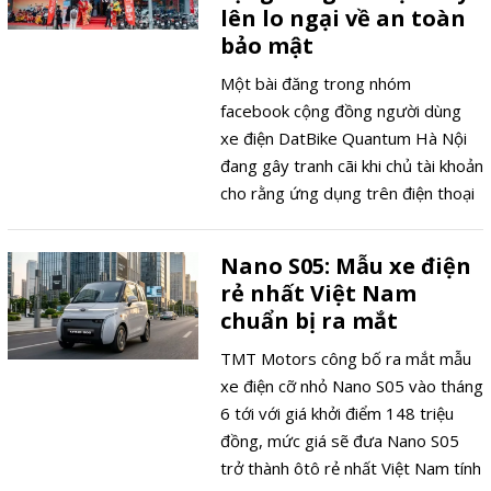
lên lo ngại về an toàn
bảo mật
Một bài đăng trong nhóm
facebook cộng đồng người dùng
xe điện DatBike Quantum Hà Nội
đang gây tranh cãi khi chủ tài khoản
cho rằng ứng dụng trên điện thoại
có thể mở cùng lúc hai chiếc xe
khác nhau. Dù chưa có kết luận
Nano S05: Mẫu xe điện
chính thức từ hãng, câu chuyện đã
rẻ nhất Việt Nam
làm dấy lên nhiều lo ngại về tính an
chuẩn bị ra mắt
toàn của các dòng xe điện sử dụng
công nghệ khóa thông minh.
TMT Motors công bố ra mắt mẫu
xe điện cỡ nhỏ Nano S05 vào tháng
6 tới với giá khởi điểm 148 triệu
đồng, mức giá sẽ đưa Nano S05
trở thành ôtô rẻ nhất Việt Nam tính