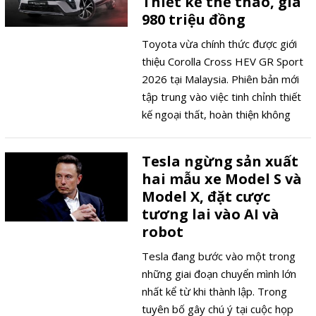
Thiết kế thể thao, giá
980 triệu đồng
Toyota vừa chính thức được giới
thiệu Corolla Cross HEV GR Sport
2026 tại Malaysia. Phiên bản mới
tập trung vào việc tinh chỉnh thiết
kế ngoại thất, hoàn thiện không
gian nội thất và củng cố hình ảnh
thể thao của dòng xe.
Tesla ngừng sản xuất
hai mẫu xe Model S và
Model X, đặt cược
tương lai vào AI và
robot
Tesla đang bước vào một trong
những giai đoạn chuyển mình lớn
nhất kể từ khi thành lập. Trong
tuyên bố gây chú ý tại cuộc họp