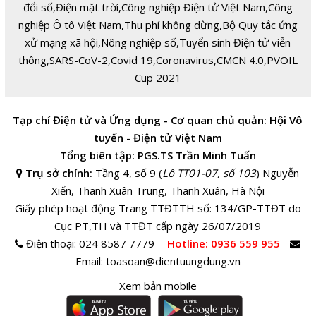
đổi số
,
Điện mặt trời
,
Công nghiệp Điện tử Việt Nam
,
Công
nghiệp Ô tô Việt Nam
,
Thu phí không dừng
,
Bộ Quy tắc ứng
xử mạng xã hội
,
Nông nghiệp số
,
Tuyển sinh Điện tử viễn
thông
,
SARS-CoV-2
,
Covid 19
,
Coronavirus
,
CMCN 4.0
,
PVOIL
Cup 2021
Tạp chí Điện tử và Ứng dụng - Cơ quan chủ quản: Hội Vô
tuyến - Điện tử Việt Nam
Tổng biên tập: PGS.TS Trần Minh Tuấn
Trụ sở chính:
Tầng 4, số 9 (
Lô TT01-07, số 103
) Nguyễn
Xiển, Thanh Xuân Trung, Thanh Xuân, Hà Nội
Giấy phép hoạt động Trang TTĐTTH số: 134/GP-TTĐT do
Cục PT,TH và TTĐT cấp ngày 26/07/2019
Điện thoại:
024 8587 7779 -
Hotline
: 0936 559 955
-
Email:
toasoan@dientuungdung.vn
Xem bản mobile