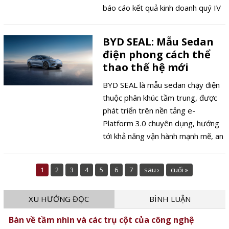
báo cáo kết quả kinh doanh quý IV
vừa qua, CEO Elon Musk xác nhận
hãng sẽ chính thức dừng sản xuất
BYD SEAL: Mẫu Sedan
hai dòng xe điện cao cấp Model S
điện phong cách thể
và Model X trong quý tới, khép lại
thao thế hệ mới
vai trò của những biểu tượng từng
đặt nền móng cho kỷ nguyên xe
BYD SEAL là mẫu sedan chạy điện
điện hiện đại.
thuộc phân khúc tầm trung, được
phát triển trên nền tảng e-
Platform 3.0 chuyên dụng, hướng
tới khả năng vận hành mạnh mẽ, an
toàn và trải nghiệm số hóa toàn
diện.
1
2
3
4
5
6
7
sau ›
cuối »
XU HƯỚNG ĐỌC
BÌNH LUẬN
Bàn về tầm nhìn và các trụ cột của công nghệ