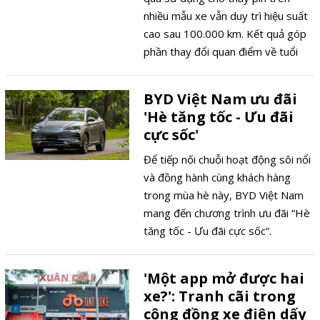
nhiều mẫu xe vẫn duy trì hiệu suất
cao sau 100.000 km. Kết quả góp
phần thay đổi quan điểm về tuổi
thọ pin và giá trị xe điện cũ.
BYD Việt Nam ưu đãi
'Hè tăng tốc - Ưu đãi
cực sốc'
Để tiếp nối chuỗi hoạt động sôi nổi
và đồng hành cùng khách hàng
trong mùa hè này, BYD Việt Nam
mang đến chương trình ưu đãi “Hè
tăng tốc - Ưu đãi cực sốc”.
'Một app mở được hai
xe?': Tranh cãi trong
cộng đồng xe điện dấy