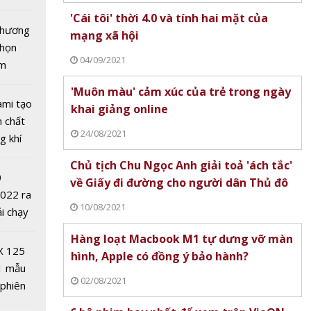
tô nhất
'Cái tôi' thời 4.0 và tính hai mặt của
 chương
mạng xã hội
chọn
04/09/2021
ăm
'Muôn màu' cảm xúc của trẻ trong ngày
ami tạo
khai giảng online
ỏ túi
n chất
24/08/2021
ch
g khí
Covid-
Chủ tịch Chu Ngọc Anh giải toả 'ách tắc'
0
về Giấy đi đường cho người dân Thủ đô
2022 ra
10/08/2021
ải chạy
ẻ đẹp
ởi điểm
nh ở
Hàng loạt Macbook M1 tự dưng vỡ màn
0 nghìn
n
X 125
hình, Apple có đồng ý bảo hành?
1 mẫu
02/08/2021
 phiên
 đua