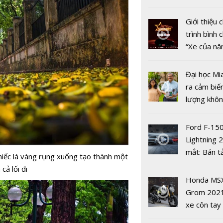
nhiều xe ô 
năm 2022
Giới thiệu
trình bình 
“Xe của n
2022"
Đại học Mi
Cẩm nang b
ra cảm biế
khi đi du lị
lượng khôn
phát hiện 
19
Ford F-15
Lightning 
mắt: Bán t
Độc đáo v
hiếc lá vàng rụng xuống tạo thành một
điện giá kh
bãi rêu xa
cả lối đi
chưa đến 4
Ninh Thuậ
Honda MS
USD
Grom 202
xe côn tay
bản đường