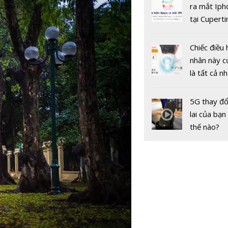
gốc
ra mắt Iph
tại Cuperti
California,
Chiếc điều 
nhân này c
là tất cả n
bạn cần để
sót qua m
5G thay đổ
nóng nực
lai của bạn
thế nào?