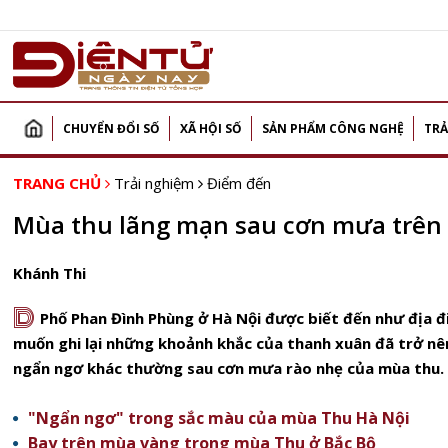
CHUYỂN ĐỔI SỐ
XÃ HỘI SỐ
SẢN PHẨM CÔNG NGHỆ
TRẢ
TRANG CHỦ
Trải nghiệm
Điểm đến
Mùa thu lãng mạn sau cơn mưa trên
Khánh Thi
D
Phố Phan Đình Phùng ở Hà Nội được biết đến như địa đ
muốn ghi lại những khoảnh khắc của thanh xuân đã trở nê
ngẩn ngơ khác thường sau cơn mưa rào nhẹ của mùa thu.
"Ngẩn ngơ" trong sắc màu của mùa Thu Hà Nội
Bay trên mùa vàng trong mùa Thu ở Bắc Bộ