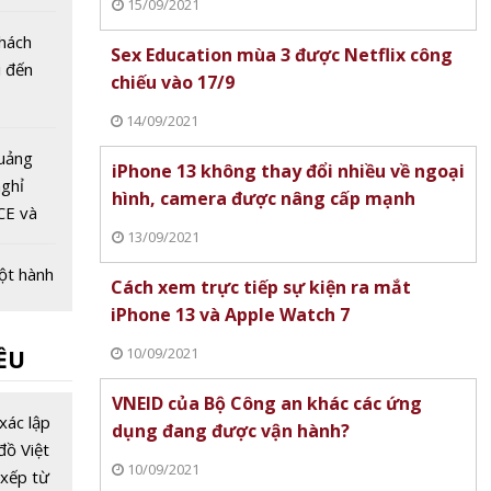
15/09/2021
ầu
khách
Sex Education mùa 3 được Netflix công
i đến
chiếu vào 17/9
14/09/2021
uảng
iPhone 13 không thay đổi nhiều về ngoại
nghỉ
hình, camera được nâng cấp mạnh
CE và
13/09/2021
âu Âu
ột hành
Cách xem trực tiếp sự kiện ra mắt
ch xanh
iPhone 13 và Apple Watch 7
 Thanh
10/09/2021
ỀU
 Bình
ài du
VNEID của Bộ Công an khác các ứng
i 2024:
xác lập
dụng đang được vận hành?
inh hoa
đồ Việt
10/09/2021
xếp từ