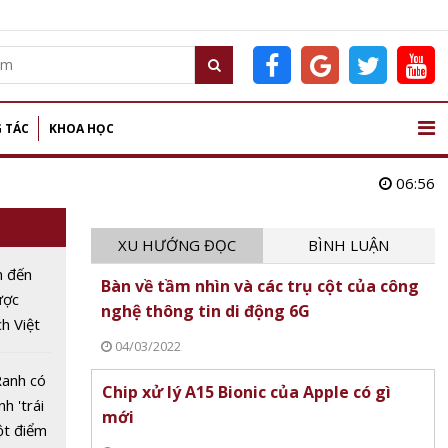
 TÁC
KHOA HỌC
06:56
XU HƯỚNG ĐỌC
BÌNH LUẬN
m đến
Bàn về tầm nhìn và các trụ cột của công
ược
nghệ thông tin di động 6G
ch Việt
04/03/2022
tâm hè
Ranh có
Chip xử lý A15 Bionic của Apple có gì
nh 'trái
mới
ột điểm