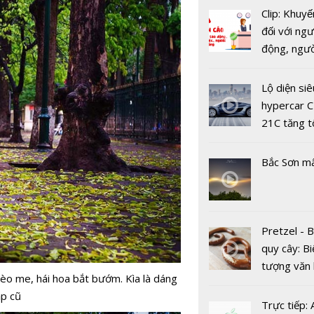
Clip: Khuyế
đối với ngư
Rực rỡ sắc
động, ngư
mai anh đ
việc, ngườ
Lạt rộn rà
hàng tại k
năm mới 2
Lộ diện siê
vụ trong d
hypercar C
Covid-19
21C tăng t
100km/h c
2 giây
Bắc Sơn m
Mùa lau Hà
Pretzel - 
hút hồn ch
quy cây: Bi
mỗi tháng 
tượng văn
rèo me, hái hoa bắt bướm. Kìa là dáng
châu Âu với
ạp cũ
tranh cãi 
Trực tiếp: