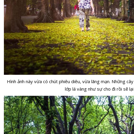
Hình ảnh này vừa có chút phiêu diêu, vừa lãng mạn. Những cây
lớp lá vàng như sự cho đi rồi sẽ lại