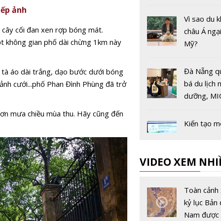
đến toàn c
iếp ảnh
Vì sao du 
 cây cối đan xen rợp bóng mát.
châu Á ngạ
một không gian phố dài chừng 1km này
Mỹ?
Đà Nẵng q
 tà áo dài trắng, dạo bước dưới bóng
bá du lịch 
 ảnh cưới...phố Phan Đình Phùng đã trở
dưỡng, MI
golf tại ch
cơn mưa chiều mùa thu. Hãy cũng đến
Kiến tạo m
trình du lị
Nghệ An -
VIDEO XEM NHI
Hóa - Ninh
Lễ hội Áo d
lịch Hà Nộ
Toàn cảnh 
Tôn vinh t
kỷ lục Bản 
áo dài Việt
Nam được 