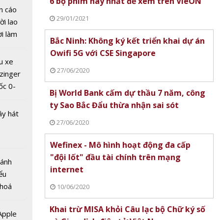
6 bộ phim hay nhất để xem trên VieON
n cáo
29/01/2021
ời lao
 hoa
ời làm
ào Đà
Bắc Ninh: Không ký kết triển khai dự án
i bán
ng đón
Owifi 5G với CSE Singapore
hu dịch
020
u xe
ịch
27/06/2020
zinger
ốc 0-
Bị World Bank cấm dự thầu 7 năm, công
hưa tới
ty Sao Bắc Đẩu thừa nhận sai sót
ây hát
27/06/2020
Wefinex - Mô hình hoạt động đa cấp
 Nội
"đội lốt" đầu tài chính trên mạng
Bánh
ị em
internet
ểu
10 về
 hoá
10/06/2020
 nhiều
Khai trừ MISA khỏi Câu lạc bộ Chữ ký số
về nguồn
 Apple