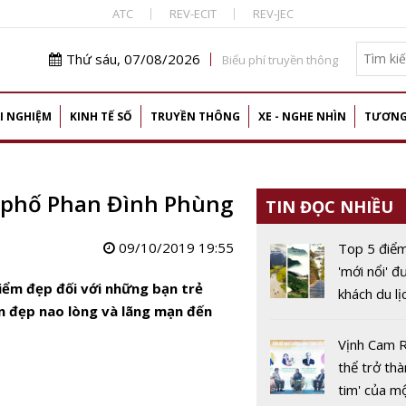
ATC
REV-ECIT
REV-JEC
Thứ sáu, 07/08/2026
Biểu phí truyền thông
I NGHIỆM
KINH TẾ SỐ
TRUYỀN THÔNG
XE - NGHE NHÌN
TƯƠNG
 phố Phan Đình Phùng
TIN ĐỌC NHIỀU
09/10/2019 19:55
Top 5 điể
'mới nổi' đ
iểm đẹp đối với những bạn trẻ
khách du lị
n đẹp nao lòng và lãng mạn đến
Nam quan 
này
Vịnh Cam 
thể trở thà
tim' của m