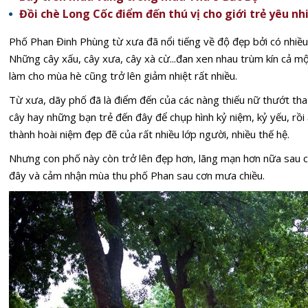
Đồi chè Long Cốc điểm đến thú vị cho giới trẻ yêu nh
Phố Phan Đinh Phùng từ xưa đã nổi tiếng về độ đẹp bởi có nhiều
Những cây xấu, cây xưa, cây xà cừ...đan xen nhau trùm kín cả 
làm cho mùa hè cũng trở lên giảm nhiệt rất nhiều.
Từ xưa, dãy phố đã là điểm đến của các nàng thiếu nữ thướt tha
cây hay những bạn trẻ đến đây để chụp hình kỷ niệm, kỷ yếu, rồi
thành hoài niệm đẹp đẽ của rất nhiều lớp người, nhiều thế hệ.
Nhưng con phố này còn trở lên đẹp hơn, lãng mạn hơn nữa sau 
đây và cảm nhận mùa thu phố Phan sau cơn mưa chiều.