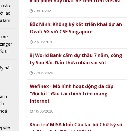
6 bộ phim hay nhất để xem trên VieON
n cáo
MacBook
29/01/2021
ời lao
iến sớm
ời làm
rên
Bắc Ninh: Không ký kết triển khai dự án
i bán
ro giá
Owifi 5G với CSE Singapore
hu dịch
u xe
27
ịch
27/06/2020
zinger
ốc 0-
Bị World Bank cấm dự thầu 7 năm, công
hưa tới
ty Sao Bắc Đẩu thừa nhận sai sót
ây hát
27/06/2020
Wefinex - Mô hình hoạt động đa cấp
c ra
"đội lốt" đầu tài chính trên mạng
Bánh
Galaxy Tab S12 Ultra lộ điểm
Kỷ niệm 30 năm thàn
hát
internet
ểu
Geekbench, xác nhận dùng chip
Edifier ra mắt mẫu 
ật bảo
 hoá
10/06/2020
Dimensity 9500
MKII thế hệ mới
 7/2026
 nhiều
oạt
Khai trừ MISA khỏi Câu lạc bộ Chữ ký số
về nguồn
 Apple
laxy