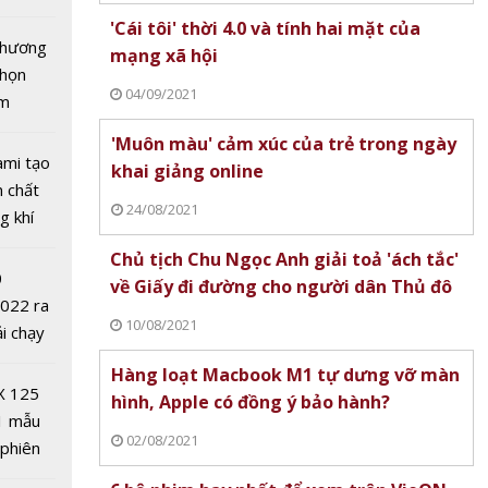
 9500
tô nhất
'Cái tôi' thời 4.0 và tính hai mặt của
 chương
mạng xã hội
chọn
04/09/2021
ăm
'Muôn màu' cảm xúc của trẻ trong ngày
ami tạo
khai giảng online
0 năm
n chất
Edifier
24/08/2021
g khí
 loa
Covid-
Chủ tịch Chu Ngọc Anh giải toả 'ách tắc'
thế hệ
0
về Giấy đi đường cho người dân Thủ đô
2022 ra
10/08/2021
ải chạy
ởi điểm
Hàng loạt Macbook M1 tự dưng vỡ màn
0 nghìn
X 125
hình, Apple có đồng ý bảo hành?
1 mẫu
02/08/2021
 phiên
 đua