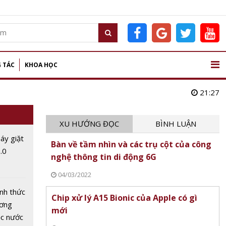
 TÁC
KHOA HỌC
21:27
XU HƯỚNG ĐỌC
BÌNH LUẬN
áy giặt
Bàn về tầm nhìn và các trụ cột của công
.0
nghệ thông tin di động 6G
04/03/2022
KAV)
ột
nh thức
Chip xử lý A15 Bionic của Apple có gì
dụng
ương
mới
ọc nước