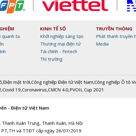
NGHIỆM
KINH TẾ SỐ
TRUYỀN THÔNG
i quanh ta
Khởi nghiệp sáng tạo
Phát thanh truyền 
ến
Thương mại điện tử
Media
ình
Tài chính - Fintech
Thị trường
ố
,
Điện mặt trời
,
Công nghiệp Điện tử Việt Nam
,
Công nghiệp Ô tô V
2
,
Covid 19
,
Coronavirus
,
CMCN 4.0
,
PVOIL Cup 2021
yến - Điện tử Việt Nam
, Thanh Xuân Trung, Thanh Xuân, Hà Nội
 PT,TH và TTĐT cấp ngày 26/07/2019