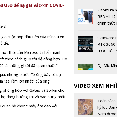
ANJIER
ệu USD để hạ giá vắc-xin COVID-
Xiaomi ra 
REDMI 17 
chính thức 
ters
giá từ 5,5 
đồng
ia cuộc họp đầu tiên của mình trên
Gainward 
hủ đề.
RTX 3060 
II OC, tối 
ủ một thời của Microsoft nhấn mạnh
máy tính p
ft theo cách giúp tôi dễ dàng hơn. Họ
thông
đó là những gì tôi đã quen thuộc".
DJI Mic Min
chính thức
 qua, nhưng trước đó ông bày tỏ sự
à "sai lầm lớn nhất" của ông.
VIDEO XEM NHI
g phòng họp với Gates và Sorkin cho
Galaxy Ta
à họ đang hướng tới và hào hứng nhất.
Ultra lộ đi
Toàn cảnh 
Geekbench
ối quan hệ không mấy êm đẹp với
kỷ lục Bản 
nhận dùng 
Nam được 