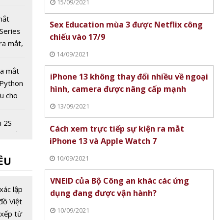
15/09/2021
mắt
Sex Education mùa 3 được Netflix công
Series
chiếu vào 17/9
ra mắt,
14/09/2021
triệu
ra mắt
iPhone 13 không thay đổi nhiều về ngoại
Python
hình, camera được nâng cấp mạnh
ưu cho
13/09/2021
hổ
i 2S
Cách xem trực tiếp sự kiện ra mắt
 ra mắt
iPhone 13 và Apple Watch 7
10/09/2021
ỀU
b S12
VNEID của Bộ Công an khác các ứng
ểm
xác lập
dụng đang được vận hành?
, xác
đồ Việt
chip
10/09/2021
xếp từ