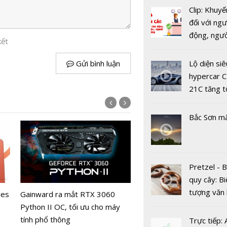
Clip: Khuyế
Thiết kế 
đối với ngư
Ultra dự k
động, ngư
xuất hiện t
kết
việc, ngườ
MacBook P
hàng tại k
Gửi bình luận
Lộ diện siê
rẻ năm 20
vụ trong d
hypercar C
Covid-19
21C tăng t
100km/h c
2 giây
Bắc Sơn m
DJI Mic Mini 2S chính thứ
Pretzel - 
mắt
Samsung p
quy cây: Bi
bản cập nh
tượng văn
ies
Gainward ra mắt RTX 3060
mật tháng
châu Âu với
Python II OC, tối ưu cho máy
cho hàng l
tranh cãi 
tính phổ thông
Trực tiếp:
thiết bị Ga