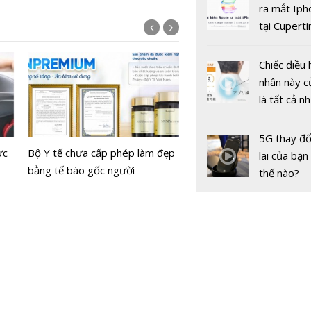
gốc
ra mắt Iph
tại Cuperti
California,
Chiếc điều 
nhân này c
là tất cả n
bạn cần để
Xiaomi ra mắt REDMI 17
sót qua m
chính thức ra mắt, giá từ
10 đồ gia 
5G thay đổ
nóng nực
ực
Bộ Y tế chưa cấp phép làm đẹp
triệu đồng
thông minh
lai của bạn
bằng tế bào gốc người
Mijia đáng
thế nào?
năm 2026