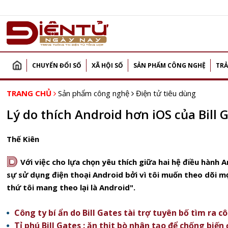
CHUYỂN ĐỔI SỐ
XÃ HỘI SỐ
SẢN PHẨM CÔNG NGHỆ
TRẢ
TRANG CHỦ
Sản phẩm công nghệ
Điện tử tiêu dùng
Lý do thích Android hơn iOS của Bill 
Thế Kiên
D
Với việc cho lựa chọn yêu thích giữa hai hệ điều hành 
sự sử dụng điện thoại Android bởi vì tôi muốn theo dõi m
thứ tôi mang theo lại là Android".
Công ty bí ẩn do Bill Gates tài trợ tuyên bố tìm ra c
Tỉ phú Bill Gates : ăn thịt bò nhân tạo để chống biến đô