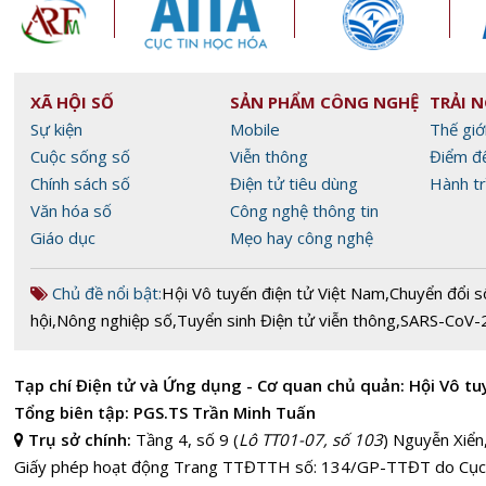
XÃ HỘI SỐ
SẢN PHẨM CÔNG NGHỆ
TRẢI 
Sự kiện
Mobile
Thế giớ
Cuộc sống số
Viễn thông
Điểm đ
Chính sách số
Điện tử tiêu dùng
Hành tr
Văn hóa số
Công nghệ thông tin
Giáo dục
Mẹo hay công nghệ
Chủ đề nổi bật:
Hội Vô tuyến điện tử Việt Nam
,
Chuyển đổi s
hội
,
Nông nghiệp số
,
Tuyển sinh Điện tử viễn thông
,
SARS-CoV-
Tạp chí Điện tử và Ứng dụng - Cơ quan chủ quản: Hội Vô tu
Tổng biên tập: PGS.TS Trần Minh Tuấn
Trụ sở chính:
Tầng 4, số 9 (
Lô TT01-07, số 103
) Nguyễn Xiển
Giấy phép hoạt động Trang TTĐTTH số: 134/GP-TTĐT do Cục