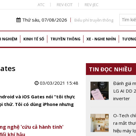
ATC
REV-ECIT
REV-JEC
Thứ sáu, 07/08/2026
Biểu phí truyền thông
I NGHIỆM
KINH TẾ SỐ
TRUYỀN THÔNG
XE - NGHE NHÌN
TƯƠNG
Gates
TIN ĐỌC NHIỀU
03/03/2021 15:48
Đánh giá m
LG AI DD 2
Android và iOS Gates nói “tôi thực
inverter
ọi thứ. Tôi có dùng iPhone nhưng
(FX1412S3
sau hơn m
O-Tech chí
tháng sử 
ra mắt th
ông nghệ 'cứu cả hành tinh'
hiệu máy l
̉i khí hậu