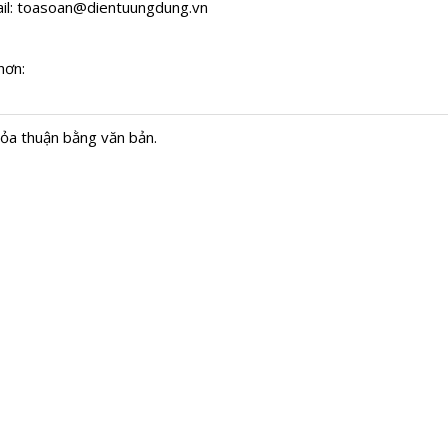
il:
toasoan@dientuungdung.vn
hơn:
hỏa thuận bằng văn bản.