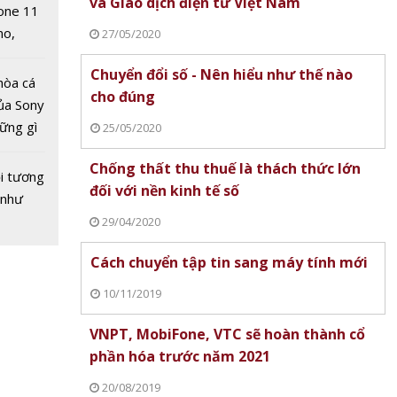
và Giao dịch điện tử Việt Nam
one 11
no,
27/05/2020
 Mỹ
Chuyển đổi số - Nên hiểu như thế nào
hòa cá
cho đúng
ủa Sony
hững gì
25/05/2020
 sống
 Series
Làm chủ AI Agent, dẫn đầu
Chống thất thu thuế là thách thức lớn
ùa hè
 5,5
tương lai xuất khẩu cùng
Luật Kinh doanh bất
dụng
i tương
đối với nền kinh tế số
Alibaba.com
(sửa đổi) hướng tới g
 Xiaomi
 như
số, giảm thủ tục cho
 mua
29/04/2020
nghiệp
Cách chuyển tập tin sang máy tính mới
10/11/2019
VNPT, MobiFone, VTC sẽ hoàn thành cổ
phần hóa trước năm 2021
20/08/2019