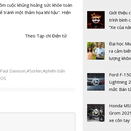
Dimensity
nhiều xe ô 
 gồm cuộc khủng hoảng sức khỏe toàn
năm 2022
để tránh một thảm họa khí hậu". Hiện
Giới thiệu
trình bình 
“Xe của n
2022"
Theo Tạp chí Điện tử
Đại học Mi
Kỷ niệm 3
ra cảm biế
thành lập, 
lượng khôn
ra mắt mẫu
phát hiện 
MR4 MKII 
Paul Davison
,
#Sorkin
,
#phiên bản
19
Ford F-15
mới
iOS
Lightning 
mắt: Bán t
điện giá kh
chưa đến 4
Honda MS
USD
Grom 202
xe côn tay
bản đường