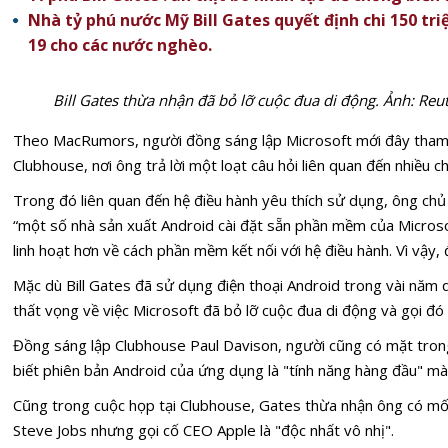
Nhà tỷ phú nước Mỹ Bill Gates quyết định chi 150 tri
19 cho các nước nghèo.
Bill Gates thừa nhận đã bỏ lỡ cuộc đua di động. Ảnh: Reu
Theo MacRumors, người đồng sáng lập Microsoft mới đây tham g
Clubhouse, nơi ông trả lời một loạt câu hỏi liên quan đến nhiều c
Trong đó liên quan đến hệ điều hành yêu thích sử dụng, ông ch
“một số nhà sản xuất Android cài đặt sẵn phần mềm của Microso
linh hoạt hơn về cách phần mềm kết nối với hệ điều hành. Vì vậy, 
Mặc dù Bill Gates đã sử dụng điện thoại Android trong vài năm
thất vọng về việc Microsoft đã bỏ lỡ cuộc đua di động và gọi đó l
Đồng sáng lập Clubhouse Paul Davison, người cũng có mặt tron
biết phiên bản Android của ứng dụng là "tính năng hàng đầu" m
Cũng trong cuộc họp tại Clubhouse, Gates thừa nhận ông có m
Steve Jobs nhưng gọi cố CEO Apple là "độc nhất vô nhị".