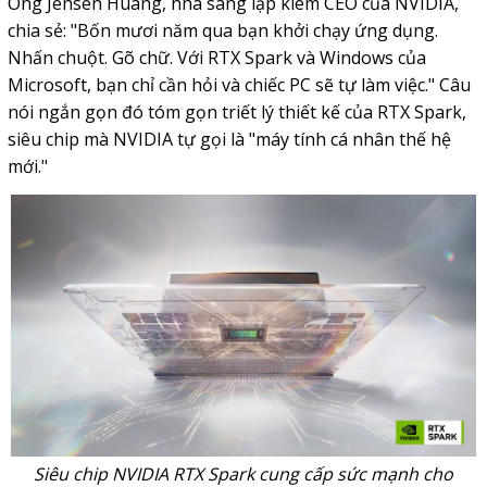
Ông
Jensen Huang
, nhà sáng lập kiêm CEO của
NVIDIA
,
chia sẻ: "Bốn mươi năm qua bạn khởi chạy ứng dụng.
Nhấn chuột. Gõ chữ. Với RTX Spark và Windows của
Microsoft, bạn chỉ cần hỏi và chiếc PC sẽ tự làm việc." Câu
nói ngắn gọn đó tóm gọn triết lý thiết kế của RTX Spark,
siêu chip mà NVIDIA tự gọi là "máy tính cá nhân thế hệ
mới."
Siêu chip NVIDIA RTX Spark cung cấp sức mạnh cho