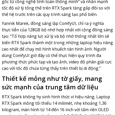
gốc từ công nghệ tính toán thông minh" và nhấn mạnh
tốc độ xử lý tổng thể trên RTX Spark tăng gấp đôi so với
thế hệ trước trên các quy trình sáng tạo phổ biến.
Yannik Marek, đồng sáng lập ComfyUI, chỉ ra ý nghĩa
thực tiễn của 128GB bộ nhớ hợp nhất với cộng đồng sáng
tạo: "Tổ hợp năng lực xử lý và bộ nhớ thống nhất lớn sẽ
biến RTX Spark thành một trong những laptop hiệu năng
cao nhất để chạy mô hình khuếch tán hình ảnh. Người
dùng ComfyUI giờ đây có thể thực hiện quy trình đa
phương thức phức tạp và tạo ảnh, video độ phân giải cực
cao với tốc độ chưa từng thấy trên thiết bị di động."
Thiết kế mỏng như tờ giấy, mang
sức mạnh của trung tâm dữ liệu
RTX Spark không hy sinh hình thức vì hiệu năng. Laptop
RTX Spark mỏng tối thiểu 14 milimét, nhẹ khoảng 1,36
kilogram, màn hình từ 14 đến 16 inch với tấm nền OLED