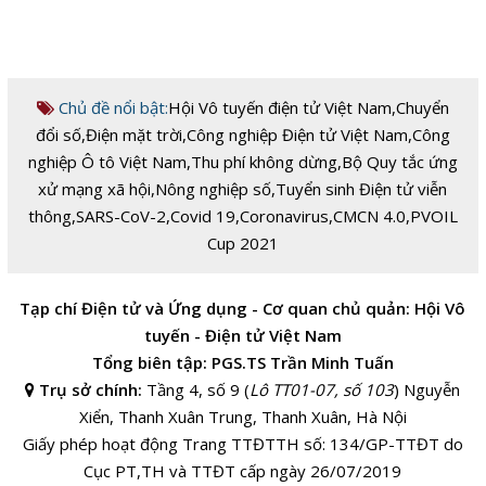
Chủ đề nổi bật:
Hội Vô tuyến điện tử Việt Nam
,
Chuyển
đổi số
,
Điện mặt trời
,
Công nghiệp Điện tử Việt Nam
,
Công
nghiệp Ô tô Việt Nam
,
Thu phí không dừng
,
Bộ Quy tắc ứng
xử mạng xã hội
,
Nông nghiệp số
,
Tuyển sinh Điện tử viễn
thông
,
SARS-CoV-2
,
Covid 19
,
Coronavirus
,
CMCN 4.0
,
PVOIL
Cup 2021
Tạp chí Điện tử và Ứng dụng - Cơ quan chủ quản: Hội Vô
tuyến - Điện tử Việt Nam
Tổng biên tập: PGS.TS Trần Minh Tuấn
Trụ sở chính:
Tầng 4, số 9 (
Lô TT01-07, số 103
) Nguyễn
Xiển, Thanh Xuân Trung, Thanh Xuân, Hà Nội
Giấy phép hoạt động Trang TTĐTTH số: 134/GP-TTĐT do
Cục PT,TH và TTĐT cấp ngày 26/07/2019