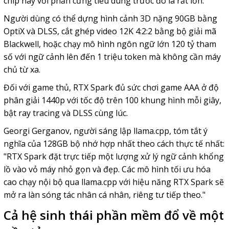
chip này với phần cứng tiêu dùng trước đó là rất lớn.
Người dùng có thể dựng hình cảnh 3D nặng 90GB bằng
OptiX và DLSS, cắt ghép video 12K 4:2:2 bằng bộ giải mã
Blackwell, hoặc chạy mô hình ngôn ngữ lớn 120 tỷ tham
số với ngữ cảnh lên đến 1 triệu token mà không cần máy
chủ từ xa.
Đối với game thủ, RTX Spark đủ sức chơi game AAA ở độ
phân giải 1440p với tốc độ trên 100 khung hình mỗi giây,
bật ray tracing và DLSS cùng lúc.
Georgi Gerganov, người sáng lập llama.cpp, tóm tắt ý
nghĩa của 128GB bộ nhớ hợp nhất theo cách thực tế nhất:
"RTX Spark đặt trực tiếp một lượng xử lý ngữ cảnh khổng
lồ vào vỏ máy nhỏ gọn và đẹp. Các mô hình tối ưu hóa
cao chạy nội bộ qua llama.cpp với hiệu năng RTX Spark sẽ
mở ra làn sóng tác nhân cá nhân, riêng tư tiếp theo."
Cả hệ sinh thái phần mềm đổ về một