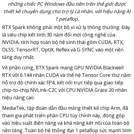
những chiếc PC Windows đầu tiên trên thế giới được
thiết kế chuyên dụng cho trợ lý cá nhân, với hiệu năng AI
1 petaflop.
RTX Spark không phải một
bộ vi xử lý
thông thường. Đây
là siêu chip kết tinh 30 năm đổi mới công nghệ của
NVIDIA, tích hợp toàn bộ hệ sinh thái gồm CUDA, RTX,
DLSS, TensorRT, OptiX, Reflex và G-SYNC vào một nền
tảng duy nhất.
Về phần cứng, RTX Spark mang GPU NVIDIA Blackwell
RTX với 6.144 nhân CUDA và thế hệ Tensor Core thứ năm
hỗ trợ độ chính xác FP4, kết nối trực tiếp qua giao tiếp
chip-to-chip NVLink-C2C với CPU NVIDIA Grace 20 nhân
hiệu năng cao.
MediaTek, tập đoàn dẫn đầu mảng thiết kế chip Arm, đã
tham gia phát triển phần CPU tùy chỉnh này, đóng góp
vào hiệu suất điện năng và khả năng kết nối của toàn bộ
nền tảng. Toàn bộ hệ thống đạt 1 petaflop sức mạnh tính