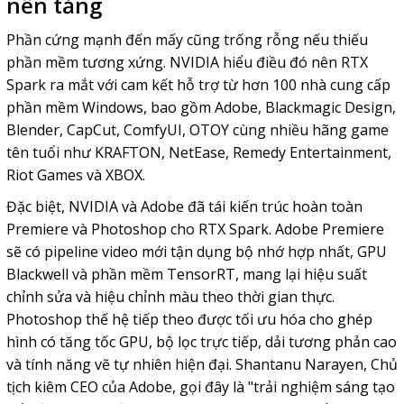
nền tảng
Phần cứng mạnh đến mấy cũng trống rỗng nếu thiếu
phần mềm tương xứng. NVIDIA hiểu điều đó nên RTX
Spark ra mắt với cam kết hỗ trợ từ hơn 100 nhà cung cấp
phần mềm Windows, bao gồm Adobe, Blackmagic Design,
Blender, CapCut, ComfyUI, OTOY cùng nhiều hãng game
tên tuổi như KRAFTON, NetEase, Remedy Entertainment,
Riot Games và XBOX.
Đặc biệt, NVIDIA và Adobe đã tái kiến trúc hoàn toàn
Premiere và Photoshop cho RTX Spark. Adobe Premiere
sẽ có pipeline video mới tận dụng bộ nhớ hợp nhất, GPU
Blackwell và phần mềm TensorRT, mang lại hiệu suất
chỉnh sửa và hiệu chỉnh màu theo thời gian thực.
Photoshop thế hệ tiếp theo được tối ưu hóa cho ghép
hình có tăng tốc GPU, bộ lọc trực tiếp, dải tương phản cao
và tính năng vẽ tự nhiên hiện đại. Shantanu Narayen, Chủ
tịch kiêm CEO của Adobe, gọi đây là "trải nghiệm sáng tạo