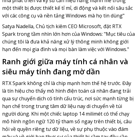
nhà phát triển và kỹ sư cần hiệu năng mạnh mẽ trong
một thiết bị được thiết kế tỉ mỉ, di động và kết nối sâu sắc
với các công cụ và nền tảng Windows mà họ tin dùng"
Satya Nadella, Chủ tịch kiêm CEO Microsoft, đặt RTX
Spark trong tầm nhìn lớn hơn của Windows: "Mục tiêu của
chúng tôi là đưa khả năng xử lý thông minh không giới
hạn đến mọi gia đình và mọi bàn làm việc với Windows."
Ranh giới giữa máy tính cá nhân và
siêu máy tính đang mờ dần
RTX Spark không chỉ là chip mạnh hơn thế hệ trước. Đây
là tín hiệu cho thấy mô hình điện toán cá nhân đang trải
qua sự chuyển dịch có tính cấu trúc, nơi sức mạnh từng bị
hạn chế trong trung tâm dữ liệu nay di chuyển về túi
người dùng. Khi một chiếc laptop 14 milimét có thể chạy
mô hình ngôn ngữ 120 tỷ tham số ngay trên thiết bị, câu
hỏi về quyền riêng tư dữ liệu, về sự phụ thuộc vào đám
mây và về giới hạn thực sự của thiết bị cầm tay đều cần