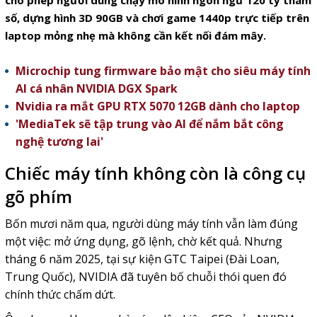
cho phép người dùng chạy mô hình ngôn ngữ 120 tỷ tham
số, dựng hình 3D 90GB và chơi game 1440p trực tiếp trên
laptop mỏng nhẹ mà không cần kết nối đám mây.
Microchip tung firmware bảo mật cho siêu máy tính
AI cá nhân NVIDIA DGX Spark
Nvidia ra mắt GPU RTX 5070 12GB dành cho laptop
'MediaTek sẽ tập trung vào AI để nắm bắt công
nghệ tương lai'
Chiếc máy tính không còn là công cụ
gõ phím
Bốn mươi năm qua, người dùng máy tính vẫn làm đúng
một việc: mở ứng dụng, gõ lệnh, chờ kết quả. Nhưng
tháng 6 năm 2025, tại sự kiện GTC Taipei (Đài Loan,
Trung Quốc), NVIDIA đã tuyên bố chuỗi thói quen đó
chính thức chấm dứt.