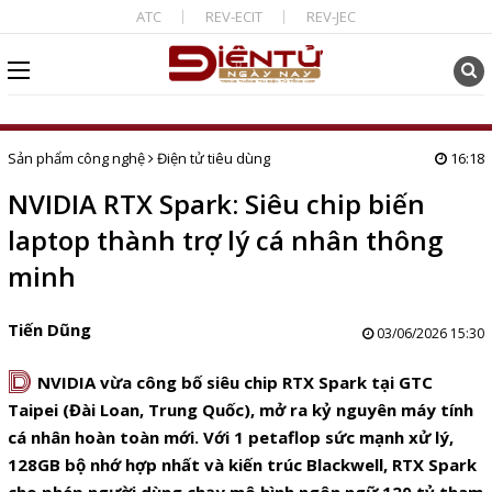
ATC
REV-ECIT
REV-JEC
Sản phẩm công nghệ
Điện tử tiêu dùng
16:18
NVIDIA RTX Spark: Siêu chip biến
laptop thành trợ lý cá nhân thông
minh
Tiến Dũng
03/06/2026 15:30
D
NVIDIA vừa công bố siêu chip RTX Spark tại GTC
Taipei (Đài Loan, Trung Quốc), mở ra kỷ nguyên máy tính
cá nhân hoàn toàn mới. Với 1 petaflop sức mạnh xử lý,
128GB bộ nhớ hợp nhất và kiến trúc Blackwell, RTX Spark