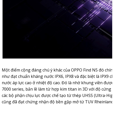
Một điểm cộng đáng chú ý khác của OPPO Find N5 đó chính
như đạt chuẩn kháng nước IPX6, IPX8 và đặc biệt là IPX9 c
nước áp lực cao ở nhiệt độ cao. Đó là nhờ khung viền đượ
7000 series, bản lề làm từ hợp kim titan in 3D với độ cứng 
các bộ phận chịu lực được chế tạo từ thép UHSS (Ultra-Hig
cũng đã đạt chứng nhận độ bền gập mở từ TUV Rheinland