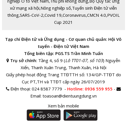
nghiệp Ô tô Việt Nam
,
Thu phí không dừng
,
Bộ Quy tắc ứng
xử mạng xã hội
,
Nông nghiệp số
,
Tuyển sinh Điện tử viễn
thông
,
SARS-CoV-2
,
Covid 19
,
Coronavirus
,
CMCN 4.0
,
PVOIL
Cup 2021
Tạp chí Điện tử và Ứng dụng - Cơ quan chủ quản: Hội Vô
tuyến - Điện tử Việt Nam
Tổng biên tập: PGS.TS Trần Minh Tuấn
Trụ sở chính:
Tầng 4, số 9 (
Lô TT01-07, số 103
) Nguyễn
Xiển, Thanh Xuân Trung, Thanh Xuân, Hà Nội
Giấy phép hoạt động Trang TTĐTTH số: 134/GP-TTĐT do
Cục PT,TH và TTĐT cấp ngày 26/07/2019
Điện thoại:
024 8587 7779 -
Hotline
: 0936 559 955
-
Email:
toasoan@dientuungdung.vn
Xem bản mobile