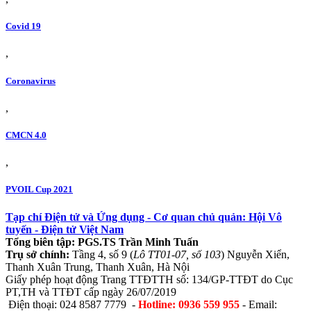
Covid 19
,
Coronavirus
,
CMCN 4.0
,
PVOIL Cup 2021
Tạp chí Điện tử và Ứng dụng - Cơ quan chủ quản: Hội Vô
tuyến - Điện tử Việt Nam
Tổng biên tập: PGS.TS Trần Minh Tuấn
Trụ sở chính:
Tầng 4, số 9 (
Lô TT01-07, số 103
) Nguyễn Xiển,
Thanh Xuân Trung, Thanh Xuân, Hà Nội
Giấy phép hoạt động Trang TTĐTTH số: 134/GP-TTĐT do Cục
PT,TH và TTĐT cấp ngày 26/07/2019
Điện thoại:
024 8587 7779 -
Hotline
: 0936 559 955
-
Email: