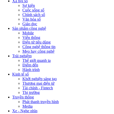
Xã hội số
Sự kiện
Cuộc sống số
Chính sách số
Văn hóa số
Giáo dục
Sản phẩm công nghệ
Mobile
Viễn thông
Điện tử tiêu dùng
Công nghệ thông tin
Mẹo hay công nghệ
Trải nghiệm
Thế giới quanh ta
Điểm đến
Hành trình
Kinh tế số
Khởi nghiệp sáng tạo
Thương mại điện tử
Tài chính - Fintech
Thị trường
Truyền thông
Phát thanh truyền hình
Media
Xe - Nghe nhìn