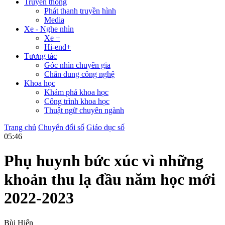
Truyền thông
Phát thanh truyền hình
Media
Xe - Nghe nhìn
Xe +
Hi-end+
Tương tác
Góc nhìn chuyên gia
Chân dung công nghệ
Khoa học
Khám phá khoa học
Công trình khoa học
Thuật ngữ chuyên ngành
Trang chủ
Chuyển đổi số
Giáo dục số
05:46
Phụ huynh bức xúc vì những
khoản thu lạ đầu năm học mới
2022-2023
Bùi Hiển