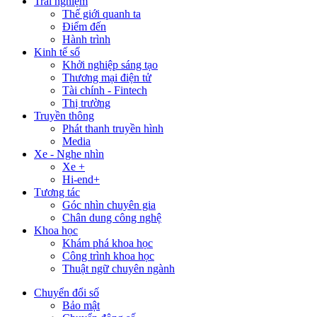
Trải nghiệm
Thế giới quanh ta
Điểm đến
Hành trình
Kinh tế số
Khởi nghiệp sáng tạo
Thương mại điện tử
Tài chính - Fintech
Thị trường
Truyền thông
Phát thanh truyền hình
Media
Xe - Nghe nhìn
Xe +
Hi-end+
Tương tác
Góc nhìn chuyên gia
Chân dung công nghệ
Khoa học
Khám phá khoa học
Công trình khoa học
Thuật ngữ chuyên ngành
Chuyển đổi số
Bảo mật