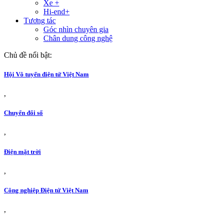
Xe +
Hi-end+
Tương tác
Góc nhìn chuyên gia
Chân dung công nghệ
Chủ đề nổi bật:
Hội Vô tuyến điện tử Việt Nam
,
Chuyển đổi số
,
Điện mặt trời
,
Công nghiệp Điện tử Việt Nam
,