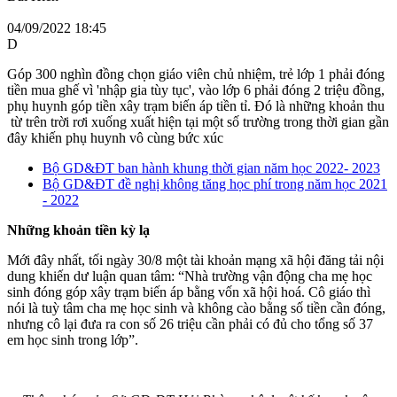
04/09/2022 18:45
D
Góp 300 nghìn đồng chọn giáo viên chủ nhiệm, trẻ lớp 1 phải đóng
tiền mua ghế vì 'nhập gia tùy tục', vào lớp 6 phải đóng 2 triệu đồng,
phụ huynh góp tiền xây trạm biến áp tiền tỉ. Đó là những khoản thu
từ trên trời rơi xuống xuất hiện tại một số trường trong thời gian gần
đây khiến phụ huynh vô cùng bức xúc
Bộ GD&ĐT ban hành khung thời gian năm học 2022- 2023
Bộ GD&ĐT đề nghị không tăng học phí trong năm học 2021
- 2022
Những khoản tiền kỳ lạ
Mới đây nhất, tối ngày 30/8 một tài khoản mạng xã hội đăng tải nội
dung khiến dư luận quan tâm: “Nhà trường vận động cha mẹ học
sinh đóng góp xây trạm biến áp bằng vốn xã hội hoá. Cô giáo thì
nói là tuỳ tâm cha mẹ học sinh và không cào bằng số tiền cần đóng,
nhưng cô lại đưa ra con số 26 triệu cần phải có đủ cho tổng số 37
em học sinh trong lớp”.