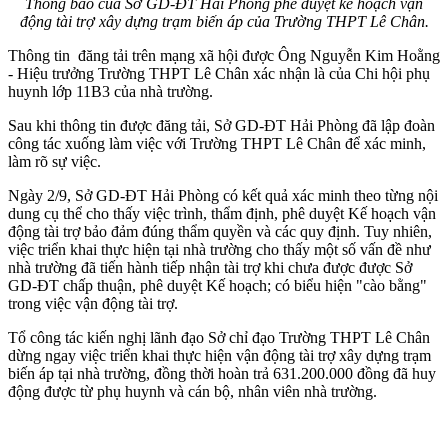
Thông báo của Sở GD-ĐT Hải Phòng phê duyệt kế hoạch vận
động tài trợ xây dựng trạm biến áp của Trường THPT Lê Chân.
Thông tin đăng tải trên mạng xã hội được Ông Nguyễn Kim Hoằng
- Hiệu trưởng Trường THPT Lê Chân xác nhận là của Chi hội phụ
huynh lớp 11B3 của nhà trường.
Sau khi thông tin được đăng tải, Sở GD-ĐT Hải Phòng đã lập đoàn
công tác xuống làm việc với Trường THPT Lê Chân để xác minh,
làm rõ sự việc.
Ngày 2/9, Sở GD-ĐT Hải Phòng có kết quả xác minh theo từng nội
dung cụ thể cho thấy việc trình, thẩm định, phê duyệt Kế hoạch vận
động tài trợ bảo đảm đúng thẩm quyền và các quy định. Tuy nhiên,
việc triển khai thực hiện tại nhà trường cho thấy một số vấn đề như
nhà trường đã tiến hành tiếp nhận tài trợ khi chưa được được Sở
GD-ĐT chấp thuận, phê duyệt Kế hoạch; có biểu hiện "cào bằng"
trong việc vận động tài trợ.
Tổ công tác kiến nghị lãnh đạo Sở chỉ đạo Trường THPT Lê Chân
dừng ngay việc triển khai thực hiện vận động tài trợ xây dựng trạm
biến áp tại nhà trường, đồng thời hoàn trả 631.200.000 đồng đã huy
động được từ phụ huynh và cán bộ, nhân viên nhà trường.