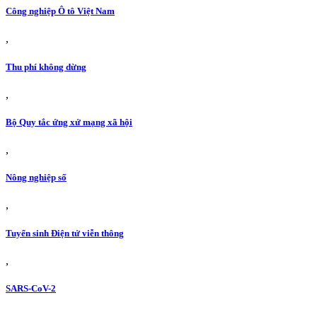
Công nghiệp Ô tô Việt Nam
,
Thu phí không dừng
,
Bộ Quy tắc ứng xử mạng xã hội
,
Nông nghiệp số
,
Tuyển sinh Điện tử viễn thông
,
SARS-CoV-2
,