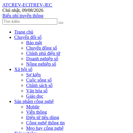
ATC
REV-ECIT
REV-JEC
Chủ nhật, 09/08/2026
Biểu phí truyền thông
Trang chủ
Chuyển đổi số
Bảo mật
Chuyển động số
Chính phủ điện tử
Doanh nghiệp số
Nông nghiệp số
Xã hội số
Sự kiện
Cuộc sống số
Chính sách số
Văn hóa số
Giáo dục
Sản phẩm công nghệ
Mobile
Viễn thông
Điện tử tiêu dùng
Công nghệ thông tin
Mẹo hay công nghệ