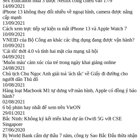
Sex Education mùa 3 được Netflix công chiếu vào 17/9
14/09/2021
iPhone 13 không thay đổi nhiều về ngoại hình, camera được nâng
cấp mạnh
13/09/2021
Cách xem trực tiếp sự kiện ra mắt iPhone 13 và Apple Watch 7
10/09/2021
VNEID của Bộ Công an khác các ứng dụng đang được vận hành?
10/09/2021
'Cái tôi' thời 4.0 và tính hai mặt của mạng xã hội
04/09/2021
'Muôn màu' cảm xúc của trẻ trong ngày khai giảng online
24/08/2021
Chủ tịch Chu Ngọc Anh giải toả 'ách tắc' về Giấy đi đường cho
người dân Thủ đô
10/08/2021
Hàng loạt Macbook M1 tự dưng vỡ màn hình, Apple có đồng ý bảo
hành?
02/08/2021
6 bộ phim hay nhất để xem trên VieON
29/01/2021
Bắc Ninh: Không ký kết triển khai dự án Owifi 5G với CSE
Singapore
27/06/2020
Bị World Bank cấm dự thầu 7 năm, công ty Sao Bắc Đẩu thừa nhận