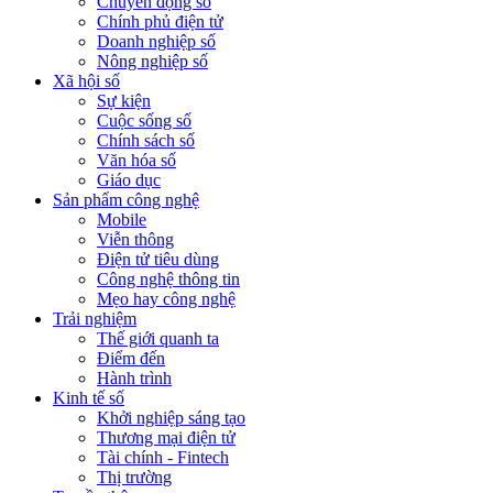
Chuyển động số
Chính phủ điện tử
Doanh nghiệp số
Nông nghiệp số
Xã hội số
Sự kiện
Cuộc sống số
Chính sách số
Văn hóa số
Giáo dục
Sản phẩm công nghệ
Mobile
Viễn thông
Điện tử tiêu dùng
Công nghệ thông tin
Mẹo hay công nghệ
Trải nghiệm
Thế giới quanh ta
Điểm đến
Hành trình
Kinh tế số
Khởi nghiệp sáng tạo
Thương mại điện tử
Tài chính - Fintech
Thị trường