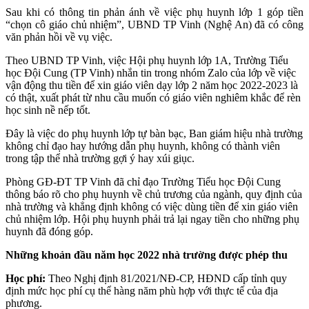
Sau khi có thông tin phản ánh về việc phụ huynh lớp 1 góp tiền
“chọn cô giáo chủ nhiệm”, UBND TP Vinh (Nghệ An) đã có công
văn phản hồi về vụ việc.
Theo UBND TP Vinh, việc Hội phụ huynh lớp 1A, Trường Tiểu
học Đội Cung (TP Vinh) nhắn tin trong nhóm Zalo của lớp về việc
vận động thu tiền để xin giáo viên dạy lớp 2 năm học 2022-2023 là
có thật, xuất phát từ nhu cầu muốn có giáo viên nghiêm khắc để rèn
học sinh nề nếp tốt.
Đây là việc do phụ huynh lớp tự bàn bạc, Ban giám hiệu nhà trường
không chỉ đạo hay hướng dẫn phụ huynh, không có thành viên
trong tập thể nhà trường gợi ý hay xúi giục.
Phòng GĐ-ĐT TP Vinh đã chỉ đạo Trường Tiểu học Đội Cung
thông báo rõ cho phụ huynh về chủ trương của ngành, quy định của
nhà trường và khẳng định không có việc dùng tiền để xin giáo viên
chủ nhiệm lớp. Hội phụ huynh phải trả lại ngay tiền cho những phụ
huynh đã đóng góp.
Những khoản đầu năm học 2022 nhà trường được phép thu
Học phí:
Theo Nghị định 81/2021/NĐ-CP, HĐND cấp tỉnh quy
định mức học phí cụ thể hàng năm phù hợp với thực tế của địa
phương.