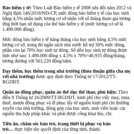
Bảo hiểm y tế:
Theo Luật Bảo hiểm y tế 2008 sửa đổi năm 2012 và
Nghị định 146/2018/NĐ-CP, mức đóng bảo hiểm y tế của học sinh
bằng 4,5% nhân mức lương cơ sở nhân với số tháng tham gia tương
ứng thời hạn sử dụng của thẻ bảo hiểm y tế (mức lương cơ sở là
1.490.000 đồng).
Mức đóng bảo hiểm y tế hàng tháng của học sinh bằng 4,5% mức
lương cơ sở, trong đó ngân sách nhà nước hỗ trợ 30% mức đóng,
phần còn lại 70% học sinh tự đóng. Số tiền học sinh tự đóng được
tính như sau: 1.490.000 đồng x 4,5% x 70%=46.935 đồng/tháng,
tương đương với 563.220 đồng/năm.
Dạy thêm, học thêm trong nhà trường (thỏa thuận giữa cha mẹ
với nhà trường)
được quy định theo Thông tư 17/2012/TT-
BGDĐT.
Quần áo đồng phục, quần áo thể dục thể thao, phù hiệu:
Theo
điều 9 Thông tư 26/2009/TT-BGDĐT, kinh phí cho việc may, mua,
thuê, mượn đồng phục và lễ phục lấy từ nguồn kinh phí chi thường
xuyên của nhà trường, đóng góp của học sinh, sinh viên hoặc các
nguồn thu hợp pháp khác và phải được công khai thu, chi.
Tiền ăn, chăm sóc bán trú, trang thiết bị phục vụ bán
trú…
thực hiện tùy quyết định của từng tỉnh, thành.