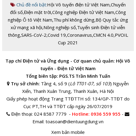
Chủ đề nổi bật:
Hội Vô tuyến điện tử Việt Nam
,
Chuyển
đổi số
,
Điện mặt trời
,
Công nghiệp Điện tử Việt Nam
,
Công
nghiệp Ô tô Việt Nam
,
Thu phí không dừng
,
Bộ Quy tắc ứng
xử mạng xã hội
,
Nông nghiệp số
,
Tuyển sinh Điện tử viễn
thông
,
SARS-CoV-2
,
Covid 19
,
Coronavirus
,
CMCN 4.0
,
PVOIL
Cup 2021
Tạp chí Điện tử và Ứng dụng - Cơ quan chủ quản: Hội Vô
tuyến - Điện tử Việt Nam
Tổng biên tập: PGS.TS Trần Minh Tuấn
Trụ sở chính:
Tầng 4, số 9 (
Lô TT01-07, số 103
) Nguyễn
Xiển, Thanh Xuân Trung, Thanh Xuân, Hà Nội
Giấy phép hoạt động Trang TTĐTTH số: 134/GP-TTĐT do
Cục PT,TH và TTĐT cấp ngày 26/07/2019
Điện thoại:
024 8587 7779 -
Hotline
: 0936 559 955
-
Email:
toasoan@dientuungdung.vn
Xem bản mobile