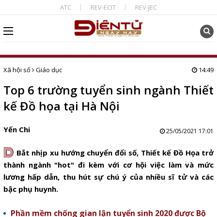
ATC
REV-ECIT
REV-JEC
Xã hội số
Giáo dục
14:49
Top 6 trường tuyển sinh ngành Thiết
kế Đồ họa tại Hà Nội
Yến Chi
25/05/2021 17:01
D
Bắt nhịp xu hướng chuyển đổi số, Thiết kế Đồ Họa trở
thành ngành "hot" đi kèm với cơ hội việc làm và mức
lương hấp dẫn, thu hút sự chú ý của nhiều sĩ tử và các
bậc phụ huynh.
Phần mềm chống gian lận tuyển sinh 2020 được Bộ