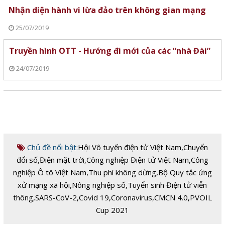
Nhận diện hành vi lừa đảo trên không gian mạng
25/07/2019
Truyền hình OTT - Hướng đi mới của các “nhà Đài”
24/07/2019
Chủ đề nổi bật:
Hội Vô tuyến điện tử Việt Nam
,
Chuyển
đổi số
,
Điện mặt trời
,
Công nghiệp Điện tử Việt Nam
,
Công
nghiệp Ô tô Việt Nam
,
Thu phí không dừng
,
Bộ Quy tắc ứng
xử mạng xã hội
,
Nông nghiệp số
,
Tuyển sinh Điện tử viễn
thông
,
SARS-CoV-2
,
Covid 19
,
Coronavirus
,
CMCN 4.0
,
PVOIL
Cup 2021