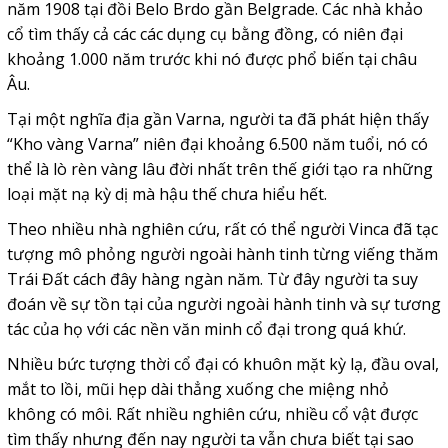
năm 1908 tại đồi Belo Brdo gần Belgrade. Các nhà khảo
cổ tìm thấy cả các các dụng cụ bằng đồng, có niên đại
khoảng 1.000 năm trước khi nó được phổ biến tại châu
Âu.
Tại một nghĩa địa gần Varna, người ta đã phát hiện thấy
“Kho vàng Varna” niên đại khoảng 6.500 năm tuổi, nó có
thể là lò rèn vàng lâu đời nhất trên thế giới tạo ra những
loại mặt nạ kỳ dị mà hậu thế chưa hiểu hết.
Theo nhiều nhà nghiên cứu, rất có thể người Vinca đã tạc
tượng mô phỏng người ngoài hành tinh từng viếng thăm
Trái Đất cách đây hàng ngàn năm. Từ đây người ta suy
đoán về sự tồn tại của người ngoài hành tinh và sự tương
tác của họ với các nền văn minh cổ đại trong quá khứ.
Nhiều bức tượng thời cổ đại có khuôn mặt kỳ lạ, đầu oval,
mắt to lồi, mũi hẹp dài thẳng xuống che miệng nhỏ
không có môi. Rất nhiều nghiên cứu, nhiều cổ vật được
tìm thấy nhưng đến nay người ta vẫn chưa biết tại sao