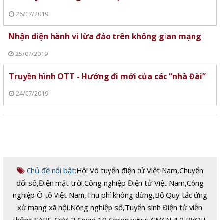
26/07/2019
Nhận diện hành vi lừa đảo trên không gian mạng
25/07/2019
Truyền hình OTT - Hướng đi mới của các “nhà Đài”
24/07/2019
Chủ đề nổi bật:
Hội Vô tuyến điện tử Việt Nam
,
Chuyển
đổi số
,
Điện mặt trời
,
Công nghiệp Điện tử Việt Nam
,
Công
nghiệp Ô tô Việt Nam
,
Thu phí không dừng
,
Bộ Quy tắc ứng
xử mạng xã hội
,
Nông nghiệp số
,
Tuyển sinh Điện tử viễn
thông
,
SARS-CoV-2
,
Covid 19
,
Coronavirus
,
CMCN 4.0
,
PVOIL