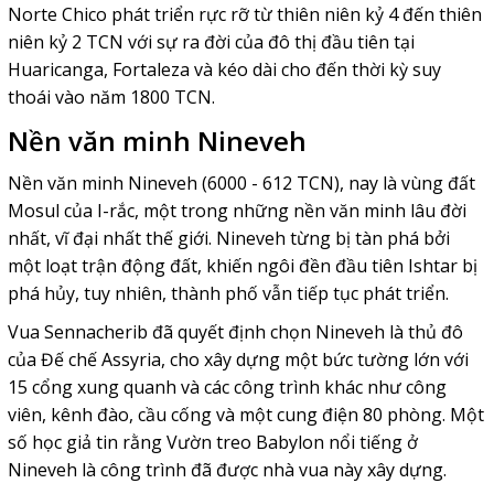
Norte Chico phát triển rực rỡ từ thiên niên kỷ 4 đến thiên
niên kỷ 2 TCN với sự ra đời của đô thị đầu tiên tại
Huaricanga, Fortaleza và kéo dài cho đến thời kỳ suy
thoái vào năm 1800 TCN.
Nền văn minh Nineveh
Nền văn minh Nineveh (6000 - 612 TCN), nay là vùng đất
Mosul của I-rắc, một trong những nền văn minh lâu đời
nhất, vĩ đại nhất thế giới. Nineveh từng bị tàn phá bởi
một loạt trận động đất, khiến ngôi đền đầu tiên Ishtar bị
phá hủy, tuy nhiên, thành phố vẫn tiếp tục phát triển.
Vua Sennacherib đã quyết định chọn Nineveh là thủ đô
của Đế chế Assyria, cho xây dựng một bức tường lớn với
15 cổng xung quanh và các công trình khác như công
viên, kênh đào, cầu cống và một cung điện 80 phòng. Một
số học giả tin rằng Vườn treo Babylon nổi tiếng ở
Nineveh là công trình đã được nhà vua này xây dựng.