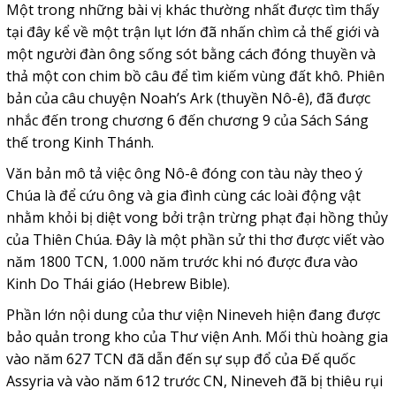
Một trong những bài vị khác thường nhất được tìm thấy
tại đây kể về một trận lụt lớn đã nhấn chìm cả thế giới và
một người đàn ông sống sót bằng cách đóng thuyền và
thả một con chim bồ câu để tìm kiếm vùng đất khô. Phiên
bản của câu chuyện Noah’s Ark (thuyền Nô-ê), đã được
nhắc đến trong chương 6 đến chương 9 của Sách Sáng
thế trong Kinh Thánh.
Văn bản mô tả việc ông Nô-ê đóng con tàu này theo ý
Chúa là để cứu ông và gia đình cùng các loài động vật
nhằm khỏi bị diệt vong bởi trận trừng phạt đại hồng thủy
của Thiên Chúa. Đây là một phần sử thi thơ được viết vào
năm 1800 TCN, 1.000 năm trước khi nó được đưa vào
Kinh Do Thái giáo (Hebrew Bible).
Phần lớn nội dung của thư viện Nineveh hiện đang được
bảo quản trong kho của Thư viện Anh. Mối thù hoàng gia
vào năm 627 TCN đã dẫn đến sự sụp đổ của Đế quốc
Assyria và vào năm 612 trước CN, Nineveh đã bị thiêu rụi