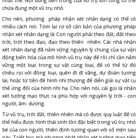
nhất thể. Nội dung bên trong của vũ trụ lớn cũng có thể
chứa đụng một vũ trụ nhỏ.
Cho nên, phương pháp nhận xét nhân dạng có thể có
nhiều cách nói. Tóm lại cơ sở căn bản của phương pháp
nhận xét nhân dạng là: Con người phải theo đất, đất theo
trời, trời theo đạo, đạo theo thiên nhiên. Các nhà nhận
xét nhân dạng đã nắm vững nguyên lý chung của sự vận
động biến hóa của mô hình vũ trụ này để rồi chỉ cần nắm
vững một loại trong sự vật cùng loại, để có thể từ đó
chiếu rọi với đồng loại, quên đi dĩ vãng, dự đoán tương
lai, hoặc từ tiền đề hình nhi thượng để diễn giải sự vật cụ
thể ứng đối của hình nhi hạ. Cho nên nói, cái gọi là nhận
xét tướng mạo thực ra phù hợp với nguyên lý trời - con
người, âm- dương.
Từ vũ trụ, trời đất, thiên nhiên mà có được quy luật để có
thể hiểu được hình thái sinh tồn đặc biệt trong vũ trụ nhỏ
bé của con người, thiên định tương quan với số mện sau
này. Triết học mà phương phát nhận xét tướng mạo tiếp