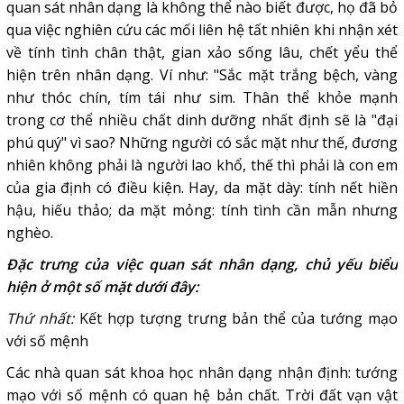
quan sát nhân dạng là không thể nào biết được, họ đã bỏ
qua việc nghiên cứu các mối liên hệ tất nhiên khi nhận xét
về tính tình chân thật, gian xảo sống lâu, chết yểu thể
hiện trên nhân dạng. Ví như: "Sắc mặt trắng bệch, vàng
như thóc chín, tím tái như sim. Thân thể khỏe mạnh
trong cơ thể nhiều chất dinh dưỡng nhất định sẽ là "đại
phú quý" vì sao? Những người có sắc mặt như thế, đương
nhiên không phải là người lao khổ, thế thì phải là con em
của gia định có điều kiện. Hay, da mặt dày: tính nết hiền
hậu, hiếu thảo; da mặt mỏng: tính tình cần mẫn nhưng
nghèo.
Đặc trưng của việc quan sát nhân dạng, chủ yếu biểu
hiện ở một số mặt dưới đây:
Thứ nhất:
Kết hợp tượng trưng bản thể của tướng mạo
với số mệnh
Các nhà quan sát khoa học nhân dạng nhận định: tướng
mạo với số mệnh có quan hệ bản chất. Trời đất vạn vật