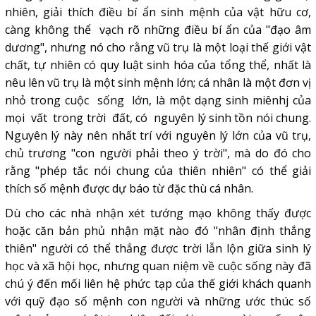
nhiên, giải thích điều bí ẩn sinh mệnh của vật hữu cơ,
càng không thể vạch rõ những điều bí ẩn của "đạo âm
dương", nhưng nó cho rằng vũ trụ là một loại thế giới vật
chất, tự nhiên có quy luật sinh hóa của tổng thể, nhất là
nêu lên vũ trụ là một sinh mệnh lớn; cá nhân là một đơn vị
nhỏ trong cuộc sống lớn, là một dạng sinh miênhj của
mọi vất trong trời đất, có nguyên lý sinh tồn nói chung.
Nguyên lý này nên nhất trí với nguyên lý lớn của vũ trụ,
chủ trương "con người phải theo ý trời", mà do đó cho
rằng "phép tắc nói chung của thiên nhiên" có thể giải
thích số mệnh được dự báo từ đặc thù cá nhân.
Dù cho các nhà nhận xét tướng mạo không thấy được
hoặc căn bản phủ nhận mặt nào đó "nhân định thắng
thiên" người có thể thắng được trời lẫn lộn giữa sinh lý
học và xã hội học, nhưng quan niệm về cuộc sống này đã
chú ý đến mối liên hệ phức tạp của thế giới khách quanh
với quỹ đạo số mệnh con người và những ước thúc số