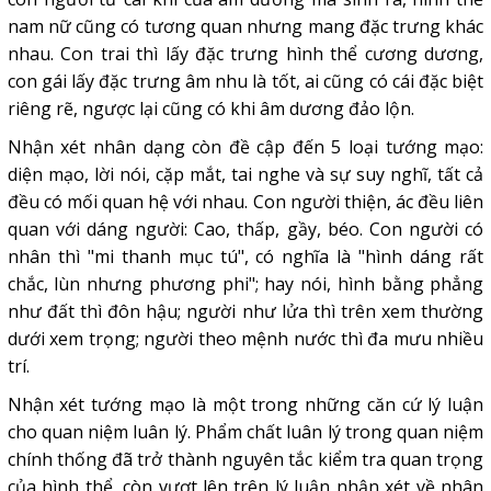
nam nữ cũng có tương quan nhưng mang đặc trưng khác
nhau. Con trai thì lấy đặc trưng hình thể cương dương,
con gái lấy đặc trưng âm nhu là tốt, ai cũng có cái đặc biệt
riêng rẽ, ngược lại cũng có khi âm dương đảo lộn.
Nhận xét nhân dạng còn đề cập đến 5 loại tướng mạo:
diện mạo, lời nói, cặp mắt, tai nghe và sự suy nghĩ, tất cả
đều có mối quan hệ với nhau. Con người thiện, ác đều liên
quan với dáng người: Cao, thấp, gầy, béo. Con người có
nhân thì "mi thanh mục tú", có nghĩa là "hình dáng rất
chắc, lùn nhưng phương phi"; hay nói, hình bằng phẳng
như đất thì đôn hậu; người như lửa thì trên xem thường
dưới xem trọng; người theo mệnh nước thì đa mưu nhiều
trí.
Nhận xét tướng mạo là một trong những căn cứ lý luận
cho quan niệm luân lý. Phẩm chất luân lý trong quan niệm
chính thống đã trở thành nguyên tắc kiểm tra quan trọng
của hình thể, còn vượt lên trên lý luận nhận xét về nhân