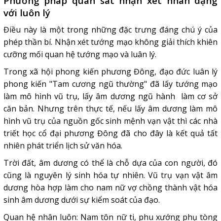
Phương pháp quan sát nhận xét nhân dạng
với luôn lý
Điều này là một trong những đặc trưng đáng chú ý của
phép thần bí. Nhận xét tướng mạo không giải thích khiên
cưỡng mối quan hệ tướng mạo và luân lý.
Trong xã hội phong kiến phương Đông, đạo đức luân lý
phong kiến "Tam cương ngũ thường" đã lấy tướng mạo
làm mô hình vũ trụ, lấy âm dương ngũ hành làm cơ sở
căn bản. Nhưng trên thực tế, nếu lấy âm dương làm mô
hình vũ trụ của nguồn gốc sinh mệnh vạn vật thì các nhà
triết học cổ đại phương Đông đã cho đây là kết quả tất
nhiên phát triển lịch sử văn hóa.
Trời đất, âm dương có thể là chỗ dựa của con người, đó
cũng là nguyên lý sinh hóa tự nhiên. Vũ trụ vạn vật âm
dương hòa hợp làm cho nam nữ vợ chồng thành vật hóa
sinh âm dương dưới sự kiểm soát của đạo.
Quan hệ nhân luôn: Nam tôn nữ ti, phu xướng phụ tòng