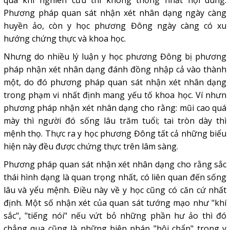
qua khi nghiên cứu thì không thống nhất nội dung.
Phương pháp quan sát nhận xét nhân dạng ngày càng
huyền ảo, còn y học phương Đông ngày càng có xu
hướng chứng thực và khoa học.
Nhưng do nhiều lý luận y học phương Đông bị phương
pháp nhận xét nhân dạng đánh đồng nhập cả vào thành
một, do đó phương pháp quan sát nhận xét nhân dạng
trong phạm vi nhất định mang yếu tố khoa học. Ví nhưn
phương pháp nhận xét nhân dạng cho rằng: mũi cao quá
mày thì người đó sống lâu trăm tuổi; tai tròn dày thì
mệnh thọ. Thực ra y học phương Đông tất cả những biểu
hiện này đều được chứng thực trên lâm sàng.
Phương pháp quan sát nhận xét nhân dạng cho rằng sắc
thái hình dạng là quan trọng nhất, có liên quan đến sống
lâu và yểu mệnh. Điều này về y học cũng có căn cứ nhất
định. Một số nhận xét của quan sát tướng mạo như "khí
sắc", "tiếng nói" nếu vứt bỏ những phần hư ảo thì đó
chẳng qua cũng là những biện pháp "hội chẩn" trong y