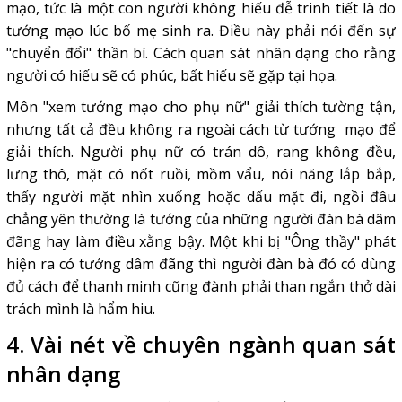
mạo, tức là một con người không hiếu đễ trinh tiết là do
tướng mạo lúc bố mẹ sinh ra. Điều này phải nói đến sự
"chuyển đổi" thần bí. Cách quan sát nhân dạng cho rằng
người có hiếu sẽ có phúc, bất hiếu sẽ gặp tại họa.
Môn "xem tướng mạo cho phụ nữ" giải thích tường tận,
nhưng tất cả đều không ra ngoài cách từ tướng mạo để
giải thích. Người phụ nữ có trán dô, rang không đều,
lưng thô, mặt có nốt ruồi, mồm vẩu, nói năng lắp bắp,
thấy người mặt nhìn xuống hoặc dấu mặt đi, ngồi đâu
chẳng yên thường là tướng của những người đàn bà dâm
đãng hay làm điều xằng bậy. Một khi bị "Ông thầy" phát
hiện ra có tướng dâm đãng thì người đàn bà đó có dùng
đủ cách để thanh minh cũng đành phải than ngắn thở dài
trách mình là hẩm hiu.
4. Vài nét về chuyên ngành quan sát
nhân dạng