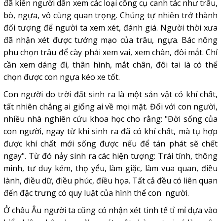
đã kiến người dân xem các loại công cụ canh tác như trâu,
bò, ngựa, vô cùng quan trọng. Chúng tự nhiên trở thành
đối tượng để người ta xem xét, đánh giá. Người thời xưa
đã nhận xét được tướng mạo của trâu, ngựa. Bác nông
phu chọn trâu để cày phải xem vai, xem chân, đôi mắt. Chỉ
cần xem dáng đi, thân hình, mắt chân, đôi tai là có thể
chọn được con ngựa kéo xe tốt.
Con người do trời đất sinh ra là một sản vật có khí chất,
tất nhiên chẳng ai giống ai về mọi mặt. Đối với con người,
nhiều nhà nghiên cứu khoa học cho rằng: "Đời sống của
con người, ngay từ khi sinh ra đã có khí chất, mà tụ hợp
được khí chất mới sống được nếu để tán phát sẽ chết
ngay". Từ đó nảy sinh ra các hiện tượng: Trái tính, thông
minh, tư duy kém, thọ yểu, làm giặc, làm vua quan, điều
lành, điều dữ, điều phúc, điều họa. Tất cả đều có liên quan
đến đặc trưng có quy luật của hình thể con người.
Ở châu Âu người ta cũng có nhận xét tinh tế tỉ mỉ dựa vào