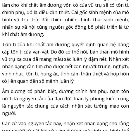
làm cho khí chất âm dương vốn có của vũ trụ sẽ có tôn ti,
chính phụ, đó là điều cần thiết. Cái gốc sinh mệnh của mô
hình vũ trụ: trời đất thiên nhiên, hình thái sinh mệnh,
nhân sự xã hội cùng nguồn gốc đồng bộ phát triển là từ
khí chất âm dương.
Tôn ti của khí chất âm dương quyết định quan hệ đẳng
cấp tôn ti của vạn vật. Do đó có thể nói, bản thân mô hình
vũ trụ xa xưa đã mang mầu sắc luân lý đậm nét. Nhận xét
nhân dạng cần tìm cho được nết con người: trung, nghịch,
vinh nhục, tôn ti, hung ác, tình cảm thân thiết và hợp hôn
có liên quan đến số mệnh luân lý.
Âm dương có phân biệt, dương chính âm phụ, nam tôn
nữ ti là nguyên tắc của đạo đức luân lý phong kiến, cũng
là nguyên tắc chung của cách nhận xét tướng mạo con
người.
Căn cứ vào nguyên tắc này, nhận xét nhân dạng cho rằng
con người từ cái khí của âm dương mà sinh ra, hình thể