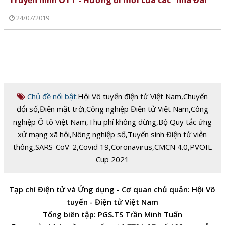
Truyền hình OTT - Hướng đi mới của các “nhà Đài”
24/07/2019
Chủ đề nổi bật:
Hội Vô tuyến điện tử Việt Nam
,
Chuyển
đổi số
,
Điện mặt trời
,
Công nghiệp Điện tử Việt Nam
,
Công
nghiệp Ô tô Việt Nam
,
Thu phí không dừng
,
Bộ Quy tắc ứng
xử mạng xã hội
,
Nông nghiệp số
,
Tuyển sinh Điện tử viễn
thông
,
SARS-CoV-2
,
Covid 19
,
Coronavirus
,
CMCN 4.0
,
PVOIL
Cup 2021
Tạp chí Điện tử và Ứng dụng - Cơ quan chủ quản: Hội Vô
tuyến - Điện tử Việt Nam
Tổng biên tập: PGS.TS Trần Minh Tuấn