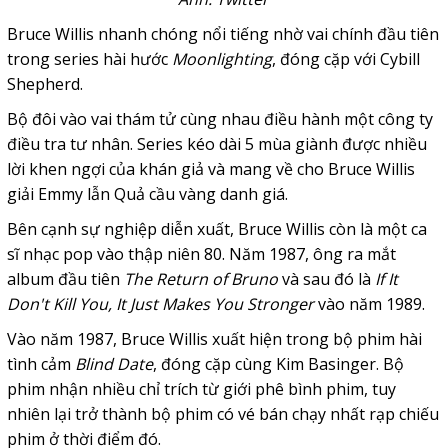
Bruce Willis nhanh chóng nổi tiếng nhờ vai chính đầu tiên
trong series hài hước
Moonlighting
, đóng cặp với Cybill
Shepherd.
Bộ đôi vào vai thám tử cùng nhau điều hành một công ty
điều tra tư nhân. Series kéo dài 5 mùa giành được nhiều
lời khen ngợi của khán giả và mang về cho Bruce Willis
giải Emmy lẫn Quả cầu vàng danh giá.
Bên cạnh sự nghiệp diễn xuất, Bruce Willis còn là một ca
sĩ nhạc pop vào thập niên 80. Năm 1987, ông ra mắt
album đầu tiên
The Return of Bruno
và sau đó là
If It
Don't Kill You, It Just Makes You Stronger
vào năm 1989.
Vào năm 1987, Bruce Willis xuất hiện trong bộ phim hài
tình cảm
Blind Date
, đóng cặp cùng Kim Basinger. Bộ
phim nhận nhiều chỉ trích từ giới phê bình phim, tuy
nhiên lại trở thành bộ phim có vé bán chạy nhất rạp chiếu
phim ở thời điểm đó.