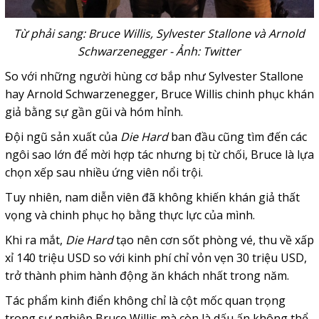
Từ phải sang: Bruce Willis, Sylvester Stallone và Arnold
Schwarzenegger - Ảnh: Twitter
So với những người hùng cơ bắp như Sylvester Stallone
hay Arnold Schwarzenegger, Bruce Willis chinh phục khán
giả bằng sự gần gũi và hóm hỉnh.
Đội ngũ sản xuất của
Die Hard
ban đầu cũng tìm đến các
ngôi sao lớn để mời hợp tác nhưng bị từ chối, Bruce là lựa
chọn xếp sau nhiều ứng viên nổi trội.
Tuy nhiên, nam diễn viên đã không khiến khán giả thất
vọng và chinh phục họ bằng thực lực của mình.
Khi ra mắt,
Die Hard
tạo nên cơn sốt phòng vé, thu về xấp
xỉ 140 triệu USD so với kinh phí chỉ vỏn vẹn 30 triệu USD,
trở thành phim hành động ăn khách nhất trong năm.
Tác phẩm kinh điển không chỉ là cột mốc quan trọng
trong sự nghiệp Bruce Willis mà còn là dấu ấn không thể