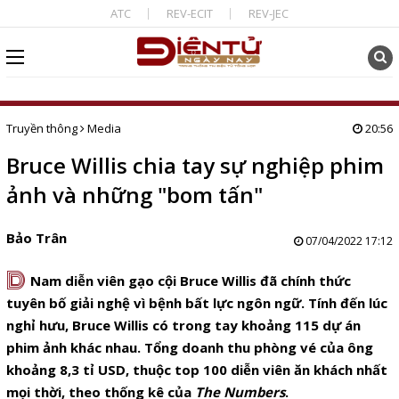
ATC
REV-ECIT
REV-JEC
Truyền thông
Media
20:56
Bruce Willis chia tay sự nghiệp phim
ảnh và những "bom tấn"
Bảo Trân
07/04/2022 17:12
D
Nam diễn viên gạo cội Bruce Willis đã chính thức
tuyên bố giải nghệ vì bệnh bất lực ngôn ngữ. Tính đến lúc
nghỉ hưu, Bruce Willis có trong tay khoảng 115 dự án
phim ảnh khác nhau. Tổng doanh thu phòng vé của ông
khoảng 8,3 tỉ USD, thuộc top 100 diễn viên ăn khách nhất
mọi thời, theo thống kê của
The Numbers
.