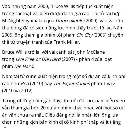
Vào những năm 2000, Bruce Willis tiếp tục xuất hiện
trong các loạt vai diễn được đánh giá cao. Tài tử tái hợp
M. Night Shyamalan qua
Unbreakable
(2000), vào vai cầu
thủ bóng đá có siêu năng lực nhìn thấy trước tội ác. Năm
2005, ông tham gia phim tội phạm
Sin City
(2005) chuyển
thể từ truyện tranh của Frank Miller.
Bruce Willis trở lại với vai cảnh sát John McClane
trong
Live Free or Die Hard
(2007) - phần 4 của loạt
phim
Die Hard
.
Nam tài tử cũng xuất hiện trong một số dự án có kinh phí
cao như
Red
(2010) hay
The Expendables
phần 1 và 2
(2010 và 2012).
Trong những năm gần đây, dù tuổi đã cao, nam diễn viên
vẫn tham gia hơn 20 dự án phim khác nhau với một số dự
án vẫn chưa ra mắt. Điều đáng nói là phần lớn ông lựa
chọn những kịch bản kinh dị có kinh phí thấp và ít tiếng