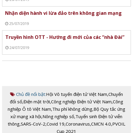
Nhận diện hành vi lừa đảo trên không gian mạng
25/07/2019
Truyền hình OTT - Hướng đi mới của các “nhà Đài”
24/07/2019
Chủ đề nổi bật:
Hội Vô tuyến điện tử Việt Nam
,
Chuyển
đổi số
,
Điện mặt trời
,
Công nghiệp Điện tử Việt Nam
,
Công
nghiệp Ô tô Việt Nam
,
Thu phí không dừng
,
Bộ Quy tắc ứng
xử mạng xã hội
,
Nông nghiệp số
,
Tuyển sinh Điện tử viễn
thông
,
SARS-CoV-2
,
Covid 19
,
Coronavirus
,
CMCN 4.0
,
PVOIL
Cup 2021