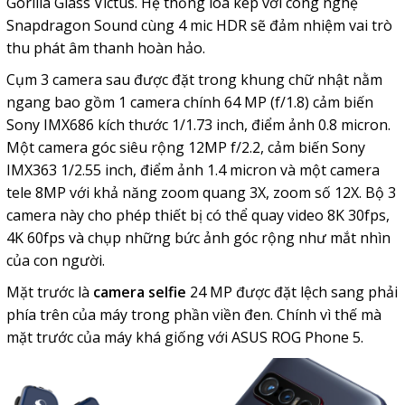
Gorilla Glass Victus. Hệ thống loa kép với công nghệ
Snapdragon Sound cùng 4 mic HDR sẽ đảm nhiệm vai trò
thu phát âm thanh hoàn hảo.
Cụm 3 camera sau được đặt trong khung chữ nhật nằm
ngang bao gồm 1 camera chính 64 MP (f/1.8) cảm biến
Sony IMX686 kích thước 1/1.73 inch, điểm ảnh 0.8 micron.
Một camera góc siêu rộng 12MP f/2.2, cảm biến Sony
IMX363 1/2.55 inch, điểm ảnh 1.4 micron và một camera
tele 8MP với khả năng zoom quang 3X, zoom số 12X. Bộ 3
camera này cho phép thiết bị có thể quay video 8K 30fps,
4K 60fps và chụp những bức ảnh góc rộng như mắt nhìn
của con người.
Mặt trước là
camera selfie
24 MP được đặt lệch sang phải
phía trên của máy trong phần viền đen. Chính vì thế mà
mặt trước của máy khá giống với ASUS ROG Phone 5.