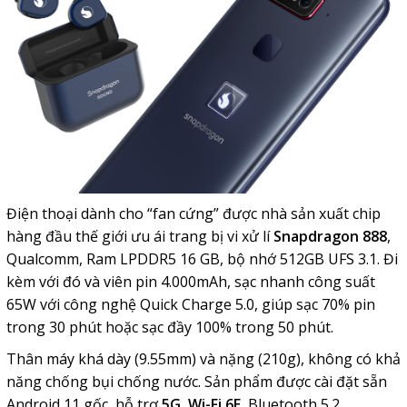
Điện thoại dành cho “fan cứng” được nhà sản xuất chip
hàng đầu thế giới ưu ái trang bị vi xử lí
Snapdragon 888
,
Qualcomm, Ram LPDDR5 16 GB, bộ nhớ 512GB UFS 3.1. Đi
kèm với đó và viên pin 4.000mAh, sạc nhanh công suất
65W với công nghệ Quick Charge 5.0, giúp sạc 70% pin
trong 30 phút hoặc sạc đầy 100% trong 50 phút.
Thân máy khá dày (9.55mm) và nặng (210g), không có khả
năng chống bụi chống nước. Sản phẩm được cài đặt sẵn
Android 11 gốc, hỗ trợ
5G
,
Wi-Fi 6E
, Bluetooth 5.2.