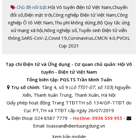
Chủ đề nổi bật:
Hội Vô tuyến điện tử Việt Nam
,
Chuyển
đổi số
,
Điện mặt trời
,
Công nghiệp Điện tử Việt Nam
,
Công
nghiệp Ô tô Việt Nam
,
Thu phí không dừng
,
Bộ Quy tắc ứng
xử mạng xã hội
,
Nông nghiệp số
,
Tuyển sinh Điện tử viễn
thông
,
SARS-CoV-2
,
Covid 19
,
Coronavirus
,
CMCN 4.0
,
PVOIL
Cup 2021
Tạp chí Điện tử và Ứng dụng - Cơ quan chủ quản: Hội Vô
tuyến - Điện tử Việt Nam
Tổng biên tập: PGS.TS Trần Minh Tuấn
Trụ sở chính:
Tầng 4, số 9 (
Lô TT01-07, số 103
) Nguyễn
Xiển, Thanh Xuân Trung, Thanh Xuân, Hà Nội
Giấy phép hoạt động Trang TTĐTTH số: 134/GP-TTĐT do
Cục PT,TH và TTĐT cấp ngày 26/07/2019
Điện thoại:
024 8587 7779 -
Hotline
: 0936 559 955
-
Email:
toasoan@dientuungdung.vn
Xem bản mobile