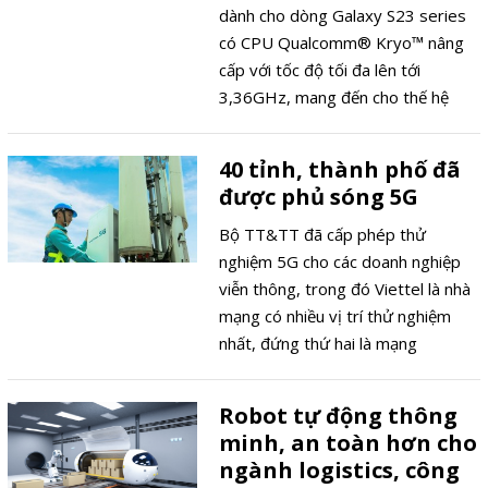
được phát minh sẽ tạo ra nhu cầu
dành cho dòng Galaxy S23 series
lớn hơn nữa về băng thông, kèm
có CPU Qualcomm® Kryo™ nâng
theo đó là nhu cầu về linh kiện bán
cấp với tốc độ tối đa lên tới
dẫn tiên tiến để hỗ trợ các công
3,36GHz, mang đến cho thế hệ
nghệ mới này. Các doanh nghiệp
Galaxy S Mới của Samsung hiệu
công nghệ có thể làm gì để đáp
suất vượt trội.
40 tỉnh, thành phố đã
ứng nhu cầu đổi mới trong bối cảnh
được phủ sóng 5G
bất ổn gần đây của chuỗi cung
ứng?
Bộ TT&TT đã cấp phép thử
nghiệm 5G cho các doanh nghiệp
viễn thông, trong đó Viettel là nhà
mạng có nhiều vị trí thử nghiệm
nhất, đứng thứ hai là mạng
VinaPhone.
Robot tự động thông
minh, an toàn hơn cho
ngành logistics, công