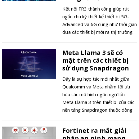
Kết nối FR3 thành công giúp rút
ngắn chu kỳ thiết kế thiết bị 5G-
Advanced và 6G cũng như thời gian
đưa các thiết bị mới ra thị trường.
Meta Llama 3 sẽ có
mặt trên các thiết bị
sử dụng Snapdragon
Đây là sự hợp tác mới nhất giữa
Qualcomm và Meta nhằm tối ưu
hóa các mô hình ngôn ngữ lớn
Meta Llama 3 trên thiết bị của các
nền tảng Snapdragon thuộc dòng
flagship (dòng sản phẩm đỉnh cao,
nổi bật nhất) sắp được ra mắt.
Fortinet ra mắt giải
pháp an ninh mạng