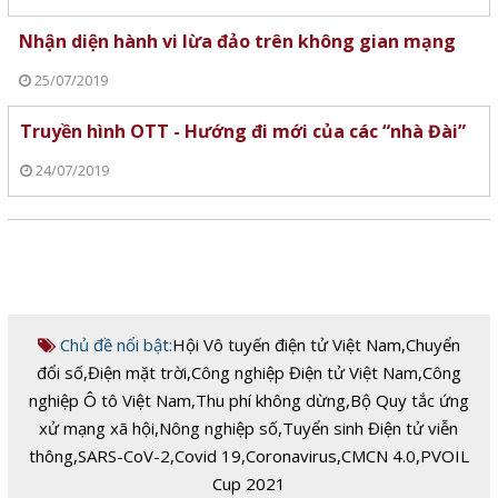
Nhận diện hành vi lừa đảo trên không gian mạng
25/07/2019
Truyền hình OTT - Hướng đi mới của các “nhà Đài”
24/07/2019
Chủ đề nổi bật:
Hội Vô tuyến điện tử Việt Nam
,
Chuyển
đổi số
,
Điện mặt trời
,
Công nghiệp Điện tử Việt Nam
,
Công
nghiệp Ô tô Việt Nam
,
Thu phí không dừng
,
Bộ Quy tắc ứng
xử mạng xã hội
,
Nông nghiệp số
,
Tuyển sinh Điện tử viễn
thông
,
SARS-CoV-2
,
Covid 19
,
Coronavirus
,
CMCN 4.0
,
PVOIL
Cup 2021