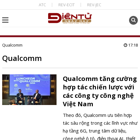
ATC
REV-ECIT
REV-JEC
Qualcomm
17:18
Qualcomm
Qualcomm tăng cường
hợp tác chiến lược với
các công ty công nghệ
Việt Nam
Theo đó, Qualcomm ưu tiên hợp
tác sâu rộng trong các lĩnh vực như
hạ tầng 6G, trung tâm dữ liệu,
công nghệ ô tô, điện thoại AI, thiết