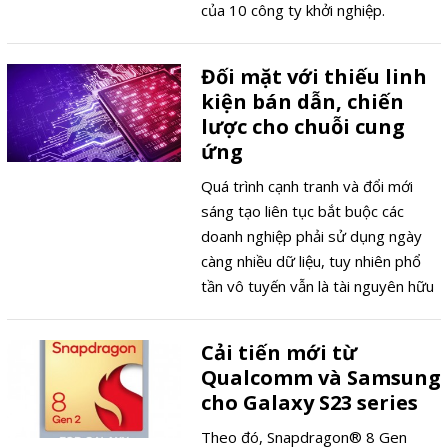
của 10 công ty khởi nghiệp.
Đối mặt với thiếu linh
kiện bán dẫn, chiến
lược cho chuỗi cung
ứng
Quá trình cạnh tranh và đổi mới
sáng tạo liên tục bắt buộc các
doanh nghiệp phải sử dụng ngày
càng nhiều dữ liệu, tuy nhiên phổ
tần vô tuyến vẫn là tài nguyên hữu
hạn. Internet vạn vật, xe tự lái và
quá trình triển khai các mạng 5G
Cải tiến mới từ
hiện nay và 6G sắp tới sẽ tiếp tục
Qualcomm và Samsung
tạo ra nhu cầu khổng lồ về dữ liệu
cho Galaxy S23 series
tốc độ cao. Ngoài ra, trong tương
lai, các ứng dụng mới hiện còn chưa
Theo đó, Snapdragon® 8 Gen