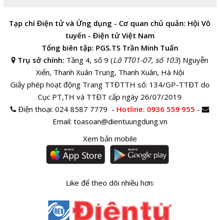
Tạp chí Điện tử và Ứng dụng - Cơ quan chủ quản: Hội Vô
tuyến - Điện tử Việt Nam
Tổng biên tập: PGS.TS Trần Minh Tuấn
Trụ sở chính:
Tầng 4, số 9 (
Lô TT01-07, số 103
) Nguyễn
Xiển, Thanh Xuân Trung, Thanh Xuân, Hà Nội
Giấy phép hoạt động Trang TTĐTTH số: 134/GP-TTĐT do
Cục PT,TH và TTĐT cấp ngày 26/07/2019
Điện thoại:
024 8587 7779 -
Hotline
: 0936 559 955
-
Email:
toasoan@dientuungdung.vn
Xem bản mobile
Like để theo dõi nhiều hơn: