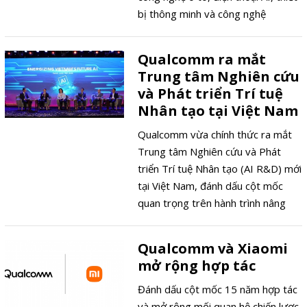
bị thông minh và công nghệ
robot…
Qualcomm ra mắt
Trung tâm Nghiên cứu
và Phát triển Trí tuệ
Nhân tạo tại Việt Nam
Qualcomm vừa chính thức ra mắt
Trung tâm Nghiên cứu và Phát
triển Trí tuệ Nhân tạo (AI R&D) mới
tại Việt Nam, đánh dấu cột mốc
quan trọng trên hành trình nâng
tầm hệ sinh thái công nghệ trong
nước kéo dài gần hai thập kỷ.
Qualcomm và Xiaomi
mở rộng hợp tác
Đánh dấu cột mốc 15 năm hợp tác
và mở rộng mối quan hệ chiến lược,