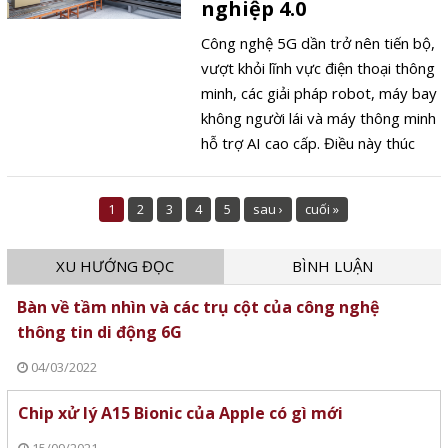
nghiệp 4.0
Công nghệ 5G dần trở nên tiến bộ,
vượt khỏi lĩnh vực điện thoại thông
minh, các giải pháp robot, máy bay
không người lái và máy thông minh
hỗ trợ AI cao cấp. Điều này thúc
đẩy sự phát triển của thế hệ robot
năng suất, thông minh và tiên tiến
1
2
3
4
5
sau ›
cuối »
hơn với hiệu quả làm việc tối đa.
XU HƯỚNG ĐỌC
BÌNH LUẬN
Bàn về tầm nhìn và các trụ cột của công nghệ
thông tin di động 6G
04/03/2022
Chip xử lý A15 Bionic của Apple có gì mới