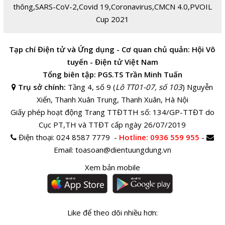
thông
,
SARS-CoV-2
,
Covid 19
,
Coronavirus
,
CMCN 4.0
,
PVOIL
Cup 2021
Tạp chí Điện tử và Ứng dụng - Cơ quan chủ quản: Hội Vô
tuyến - Điện tử Việt Nam
Tổng biên tập: PGS.TS Trần Minh Tuấn
Trụ sở chính:
Tầng 4, số 9 (
Lô TT01-07, số 103
) Nguyễn
Xiển, Thanh Xuân Trung, Thanh Xuân, Hà Nội
Giấy phép hoạt động Trang TTĐTTH số: 134/GP-TTĐT do
Cục PT,TH và TTĐT cấp ngày 26/07/2019
Điện thoại:
024 8587 7779 -
Hotline
: 0936 559 955
-
Email:
toasoan@dientuungdung.vn
Xem bản mobile
Like để theo dõi nhiều hơn: