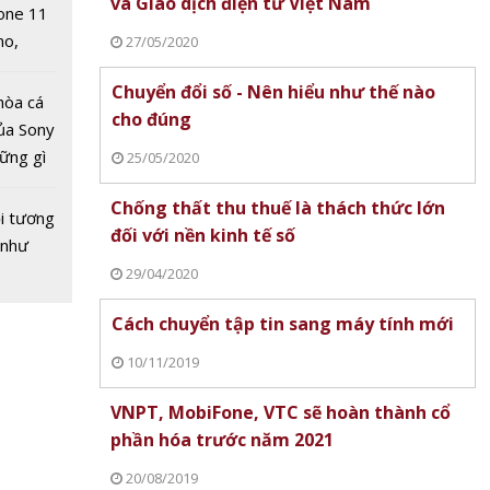
và Giao dịch điện tử Việt Nam
one 11
no,
27/05/2020
 Mỹ
Chuyển đổi số - Nên hiểu như thế nào
hòa cá
cho đúng
ủa Sony
hững gì
25/05/2020
nhất về
 sống
laxy
Chống thất thu thuế là thách thức lớn
ùa hè
à Note
i tương
đối với nền kinh tế số
 sạc
 như
và sạc
29/04/2020
Cách chuyển tập tin sang máy tính mới
10/11/2019
VNPT, MobiFone, VTC sẽ hoàn thành cổ
phần hóa trước năm 2021
20/08/2019