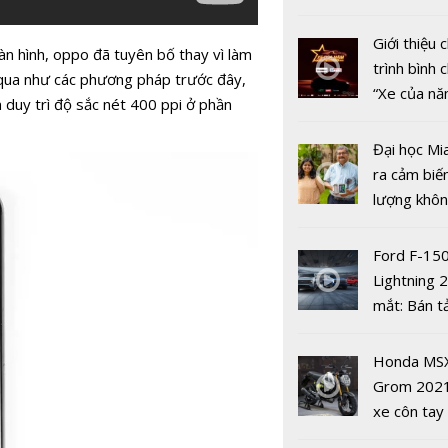
Sơn Tùng 
nhiều xe ô 
năm 2022
Giới thiệu
n hình, oppo đã tuyên bố thay vì làm
trình bình 
 qua như các phương pháp trước đây,
“Xe của n
 duy trì độ sắc nét 400 ppi ở phần
2022"
Đại học Mi
ra cảm biế
lượng khôn
phát hiện 
Trải nghiệ
19
Ford F-15
dùng mới l
Lightning 
cao của thế
mắt: Bán t
Android
điện giá kh
chưa đến 4
Honda MS
USD
Grom 202
xe côn tay
bản đường