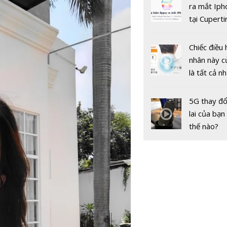
gốc
ra mắt Iph
tại Cuperti
California,
Chiếc điều 
nhân này c
là tất cả n
Rò rỉ mới 
bạn cần để
cặp đôi Ga
sót qua m
Note 10 v
5G thay đổ
nóng nực
10 Plus: có
lai của bạn
không dây 
thế nào?
siêu nhanh