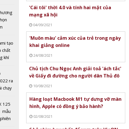
M-TP
tô nhất
'Cái tôi' thời 4.0 và tính hai mặt của
 chương
mạng xã hội
chọn
04/09/2021
ăm
'Muôn màu' cảm xúc của trẻ trong ngày
ami tạo
khai giảng online
n chất
24/08/2021
g khí
Covid-
Chủ tịch Chu Ngọc Anh giải toả 'ách tắc'
m người
0
về Giấy đi đường cho người dân Thủ đô
à đỉnh
2022 ra
 giới
10/08/2021
ải chạy
ởi điểm
Hàng loạt Macbook M1 tự dưng vỡ màn
0 nghìn
X 125
hình, Apple có đồng ý bảo hành?
1 mẫu
02/08/2021
 phiên
 đua