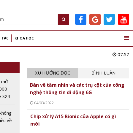
 TÁC
KHOA HỌC
07:57
XU HƯỚNG ĐỌC
BÌNH LUẬN
S mở
Bàn về tầm nhìn và các trụ cột của công
000
nghệ thông tin di động 6G
y S24
04/03/2022
 không
Chip xử lý A15 Bionic của Apple có gì
iều về
mới