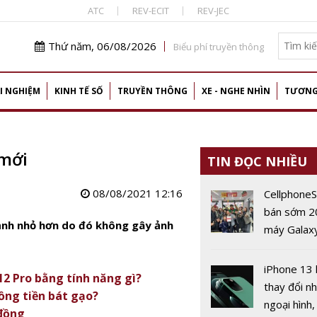
ATC
REV-ECIT
REV-JEC
Thứ năm, 06/08/2026
Biểu phí truyền thông
I NGHIỆM
KINH TẾ SỐ
TRUYỀN THÔNG
XE - NGHE NHÌN
TƯƠNG
 mới
TIN ĐỌC NHIỀU
08/08/2021 12:16
Cellphone
bán sớm 2
nh nhỏ hơn do đó không gây ảnh
máy Galax
series
iPhone 13
12 Pro bằng tính năng gì?
thay đổi nh
ồng tiền bát gạo?
ngoại hình,
 đồng