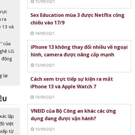
15/09/2021
ợc
mạnh
trực
Sex Education mùa 3 được Netflix công
n ra
chiếu vào 17/9
e 13 và
14/09/2021
ch 7
" của
iPhone 13 không thay đổi nhiều về ngoại
nghệ LG
hình, camera được nâng cấp mạnh
i động
13/09/2021
 lại
Cách xem trực tiếp sự kiện ra mắt
o iPhone
iPhone 13 và Apple Watch 7
10/09/2021
ỀU
o 4 và
VNEID của Bộ Công an khác các ứng
ch
xác lập
dụng đang được vận hành?
t đã
đồ Việt
10/09/2021
" nhờ
xếp từ