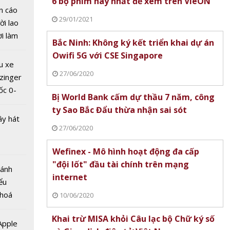
6 bộ phim hay nhất để xem trên VieON
n cáo
29/01/2021
ời lao
nse có
ời làm
Bắc Ninh: Không ký kết triển khai dự án
gle khai
i bán
Owifi 5G với CSE Singapore
el 5
hu dịch
u xe
ịch
27/06/2020
zinger
ốc 0-
Bị World Bank cấm dự thầu 7 năm, công
hưa tới
ty Sao Bắc Đẩu thừa nhận sai sót
ây hát
27/06/2020
Ra mắt
Wefinex - Mô hình hoạt động đa cấp
axy
"đội lốt" đầu tài chính trên mạng
Bánh
30s đột
internet
ểu
từng
 hoá
10/06/2020
 nhiều
Khai trừ MISA khỏi Câu lạc bộ Chữ ký số
về nguồn
 Apple