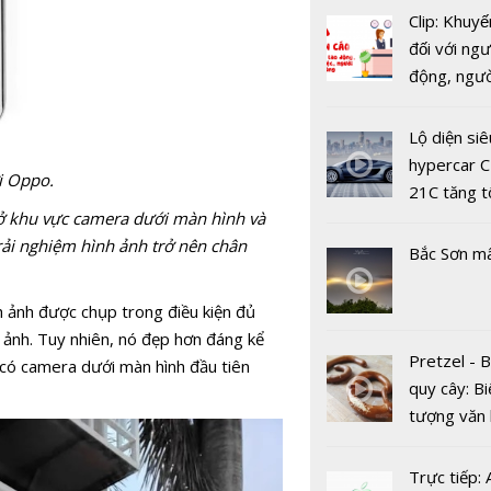
Clip: Khuyế
đối với ngư
Motion Se
động, ngư
thể bị Goo
việc, ngườ
tử trên Pix
hàng tại k
Lộ diện siê
vụ trong d
hypercar C
i Oppo.
Covid-19
21C tăng t
ở
khu vực camera dưới màn hình và
100km/h c
rải nghiệm hình ảnh trở
nên chân
2 giây
Bắc Sơn m
h ảnh được chụp trong điều kiện đủ
Samsung: 
 ảnh. Tuy nhiên, nó đẹp hơn đáng kể
bộ đôi Gal
Pretzel - 
i có camera dưới màn hình đầu tiên
A50s và A
quy cây: Bi
phá trong 
tượng văn
tính năng
châu Âu với
tranh cãi 
Trực tiếp: