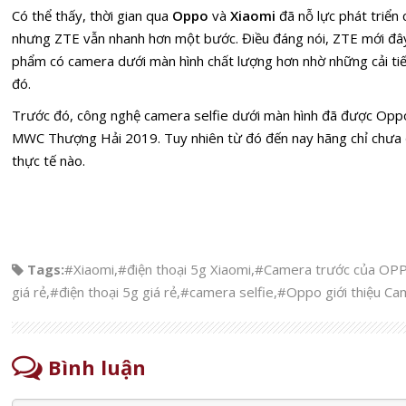
Có thể thấy, thời gian qua
Oppo
và
Xiaomi
đã nỗ lực phát triển
nhưng ZTE vẫn nhanh hơn một bước. Điều đáng nói, ZTE mới đâ
phẩm có camera dưới màn hình chất lượng hơn nhờ những cải tiế
đó.
Trước đó, công nghệ camera selfie dưới màn hình đã được Oppo gi
MWC Thượng Hải 2019. Tuy nhiên từ đó đến nay hãng chỉ chưa
thực tế nào.
Tags:
#Xiaomi
,
#điện thoại 5g Xiaomi
,
#Camera trước của OPP
giá rẻ
,
#điện thoại 5g giá rẻ
,
#camera selfie
,
#Oppo giới thiệu Ca
Bình luận