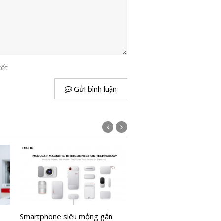
kết
Gửi bình luận
Cú sốc Liên Quân: Nhà vô
SEA Games nhận trận th
Smartphone siêu mỏng gắn
trắng tại vòng bảng