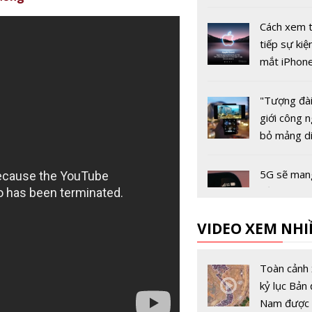
camera đư
nâng cấp 
Cách xem 
tiếp sự kiệ
mắt iPhon
Apple Wat
"Tượng đài
giới công 
bỏ mảng d
vì lý do gì?
5G sẽ mang
điều gì ch
12?
VIDEO XEM NHI
OPPO Ren
OPPO Wat
Toàn cảnh 
chưa ra mắ
kỷ lục Bản 
"gây chú ý
Nam được 