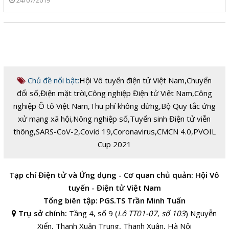
24/07/2019
Chủ đề nổi bật:
Hội Vô tuyến điện tử Việt Nam
,
Chuyển
đổi số
,
Điện mặt trời
,
Công nghiệp Điện tử Việt Nam
,
Công
nghiệp Ô tô Việt Nam
,
Thu phí không dừng
,
Bộ Quy tắc ứng
xử mạng xã hội
,
Nông nghiệp số
,
Tuyển sinh Điện tử viễn
thông
,
SARS-CoV-2
,
Covid 19
,
Coronavirus
,
CMCN 4.0
,
PVOIL
Cup 2021
Tạp chí Điện tử và Ứng dụng - Cơ quan chủ quản: Hội Vô
tuyến - Điện tử Việt Nam
Tổng biên tập: PGS.TS Trần Minh Tuấn
Trụ sở chính:
Tầng 4, số 9 (
Lô TT01-07, số 103
) Nguyễn
Xiển, Thanh Xuân Trung, Thanh Xuân, Hà Nội