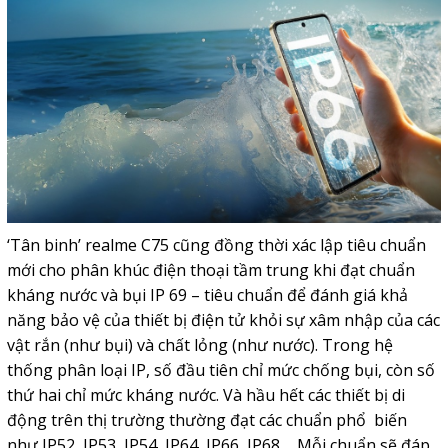
‘Tân binh’ realme C75 cũng đồng thời xác lập tiêu chuẩn
mới cho phân khúc điện thoại tầm trung khi đạt chuẩn
kháng nước và bụi IP 69 – tiêu chuẩn để đánh giá khả
năng bảo vệ của thiết bị điện tử khỏi sự xâm nhập của các
vật rắn (như bụi) và chất lỏng (như nước). Trong hệ
thống phân loại IP, số đầu tiên chỉ mức chống bụi, còn số
thứ hai chỉ mức kháng nước. Và hầu hết các thiết bị di
động trên thị trường thường đạt các chuẩn phổ biến
như IP52, IP53, IP54, IP64, IP66, IP68,... Mỗi chuẩn sẽ đáp