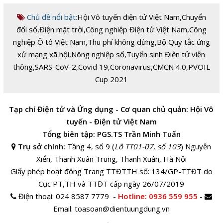
Chủ đề nổi bật:
Hội Vô tuyến điện tử Việt Nam
,
Chuyển
đổi số
,
Điện mặt trời
,
Công nghiệp Điện tử Việt Nam
,
Công
nghiệp Ô tô Việt Nam
,
Thu phí không dừng
,
Bộ Quy tắc ứng
xử mạng xã hội
,
Nông nghiệp số
,
Tuyển sinh Điện tử viễn
thông
,
SARS-CoV-2
,
Covid 19
,
Coronavirus
,
CMCN 4.0
,
PVOIL
Cup 2021
Tạp chí Điện tử và Ứng dụng - Cơ quan chủ quản: Hội Vô
tuyến - Điện tử Việt Nam
Tổng biên tập: PGS.TS Trần Minh Tuấn
Trụ sở chính:
Tầng 4, số 9 (
Lô TT01-07, số 103
) Nguyễn
Xiển, Thanh Xuân Trung, Thanh Xuân, Hà Nội
Giấy phép hoạt động Trang TTĐTTH số: 134/GP-TTĐT do
Cục PT,TH và TTĐT cấp ngày 26/07/2019
Điện thoại:
024 8587 7779 -
Hotline
: 0936 559 955
-
Email:
toasoan@dientuungdung.vn