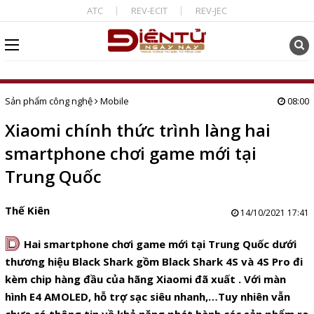
ATC
REV-ECIT
REV-JEC
Sản phẩm công nghệ
Mobile
08:00
Xiaomi chính thức trình làng hai
smartphone chơi game mới tại
Trung Quốc
Thế Kiên
14/10/2021 17:41
D
Hai smartphone chơi game mới tại Trung Quốc dưới
thương hiệu Black Shark gồm Black Shark 4S và 4S Pro đi
kèm chip hàng đầu của hãng Xiaomi đã xuất . Với màn
hình E4 AMOLED, hỗ trợ sạc siêu nhanh,…
Tuy nhiên vẫn