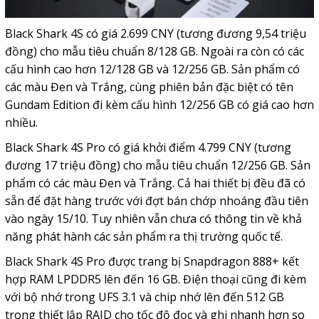
Black Shark 4S có giá 2.699 CNY (tương đương 9,54 triệu
đồng) cho mẫu tiêu chuẩn 8/128 GB. Ngoài ra còn có các
cấu hình cao hơn 12/128 GB và 12/256 GB. Sản phẩm có
các màu Đen và Trắng, cùng phiên bản đặc biệt có tên
Gundam Edition đi kèm cấu hình 12/256 GB có giá cao hơn
nhiều.
Black Shark 4S Pro có giá khởi điểm 4.799 CNY (tương
đương 17 triệu đồng) cho mẫu tiêu chuẩn 12/256 GB. Sản
phẩm có các màu Đen và Trắng. Cả hai thiết bị đều đã có
sẵn để đặt hàng trước với đợt bán chớp nhoáng đầu tiên
vào ngày 15/10. Tuy nhiên vẫn chưa có thông tin về khả
năng phát hành các sản phẩm ra thị trường quốc tế.
Black Shark 4S Pro được trang bị Snapdragon 888+ kết
hợp RAM LPDDR5 lên đến 16 GB. Điện thoại cũng đi kèm
với bộ nhớ trong UFS 3.1 và chip nhớ lên đến 512 GB
trong thiết lập RAID cho tốc độ đọc và ghi nhanh hơn so