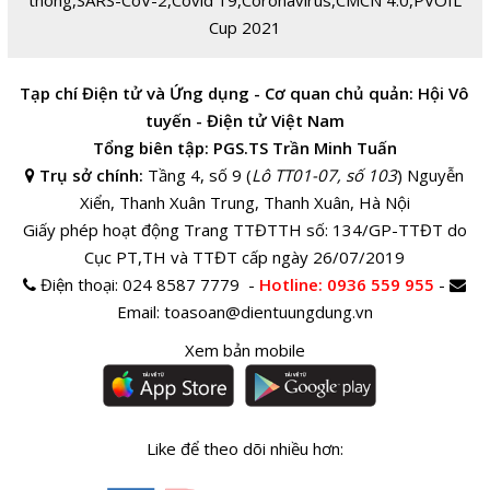
thông
,
SARS-CoV-2
,
Covid 19
,
Coronavirus
,
CMCN 4.0
,
PVOIL
Cup 2021
Tạp chí Điện tử và Ứng dụng - Cơ quan chủ quản: Hội Vô
tuyến - Điện tử Việt Nam
Tổng biên tập: PGS.TS Trần Minh Tuấn
Trụ sở chính:
Tầng 4, số 9 (
Lô TT01-07, số 103
) Nguyễn
Xiển, Thanh Xuân Trung, Thanh Xuân, Hà Nội
Giấy phép hoạt động Trang TTĐTTH số: 134/GP-TTĐT do
Cục PT,TH và TTĐT cấp ngày 26/07/2019
Điện thoại:
024 8587 7779 -
Hotline
: 0936 559 955
-
Email:
toasoan@dientuungdung.vn
Xem bản mobile
Like để theo dõi nhiều hơn: