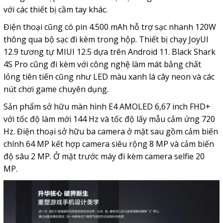
với các thiết bị cầm tay khác.
Điện thoại cũng có pin 4.500 mAh hỗ trợ sạc nhanh 120W
thông qua bộ sạc đi kèm trong hộp. Thiết bị chạy JoyUI
12.9 tương tự MIUI 12.5 dựa trên Android 11. Black Shark
4S Pro cũng đi kèm với công nghệ làm mát bằng chất
lỏng tiên tiến cũng như LED màu xanh lá cây neon và các
nút chơi game chuyên dụng.
Sản phẩm sở hữu màn hình E4 AMOLED 6,67 inch FHD+
với tốc độ làm mới 144 Hz và tốc độ lấy mẫu cảm ứng 720
Hz. Điện thoại sở hữu ba camera ở mặt sau gồm cảm biến
chính 64 MP kết hợp camera siêu rộng 8 MP và cảm biến
độ sâu 2 MP. Ở mặt trước máy đi kèm camera selfie 20
MP.