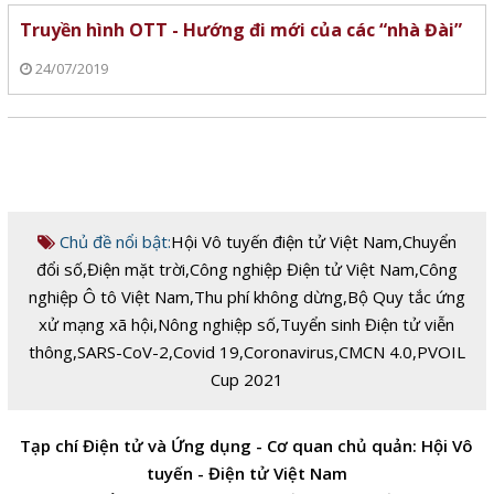
Truyền hình OTT - Hướng đi mới của các “nhà Đài”
24/07/2019
Chủ đề nổi bật:
Hội Vô tuyến điện tử Việt Nam
,
Chuyển
đổi số
,
Điện mặt trời
,
Công nghiệp Điện tử Việt Nam
,
Công
nghiệp Ô tô Việt Nam
,
Thu phí không dừng
,
Bộ Quy tắc ứng
xử mạng xã hội
,
Nông nghiệp số
,
Tuyển sinh Điện tử viễn
thông
,
SARS-CoV-2
,
Covid 19
,
Coronavirus
,
CMCN 4.0
,
PVOIL
Cup 2021
Tạp chí Điện tử và Ứng dụng - Cơ quan chủ quản: Hội Vô
tuyến - Điện tử Việt Nam