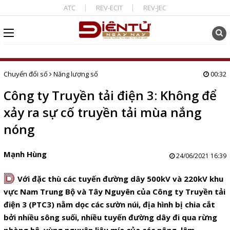
ATC
REV-ECIT
REV-JEC
Chuyển đổi số
Năng lượng số
00:32
Công ty Truyền tải điện 3: Không để
xảy ra sự cố truyền tải mùa nắng
nóng
Mạnh Hùng
24/06/2021 16:39
D
Với đặc thù các tuyến đường dây 500kV và 220kV khu
vực Nam Trung Bộ và Tây Nguyên của Công ty Truyền tải
điện 3 (PTC3) nằm dọc các sườn núi, địa hình bị chia cắt
bởi nhiều sông suối, nhiều tuyến đường dây đi qua rừng