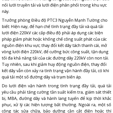
nối lưới truyền tải và lưới điện phân phối trong khu vực
này.
Trưởng phòng Điều độ PTC3 Nguyễn Mạnh Tường cho
biết: Hiện nay, để hạn chế tình trạng đầy tải và quá tải
lưới điện 220kV các cấp điều độ phải áp dụng các biện
pháp giảm phát hoặc khống chế công suất phát của các
nguồn điện khu vực; thay đổi kết dây tách thanh cái, mở
vòng lưới điện 220kV, để cưỡng bức công suất, tận dụng
tối đa khả năng tải của các đường dây 220kV còn non tải.
Tuy nhiên, sau khi giảm huy động nguồn điện, thay đổi
kết dây vẫn còn xảy ra tình trạng vận hành đầy tải, có khi
quá tải một số đường dây và trạm biến áp.
Do lưới điện vận hành trong tình trạng đầy tải, quá tải
yêu cầu phải tăng cường tần suất kiểm tra, giám sát thiết
bị, MBA, đường dây và hành lang tuyến để kịp thời khắc
phục, xử lý các hiện tượng bất thường. Ngoài ra, một số
công tác sửa chữa, bảo dưỡng cần cắt điện hoặc thí