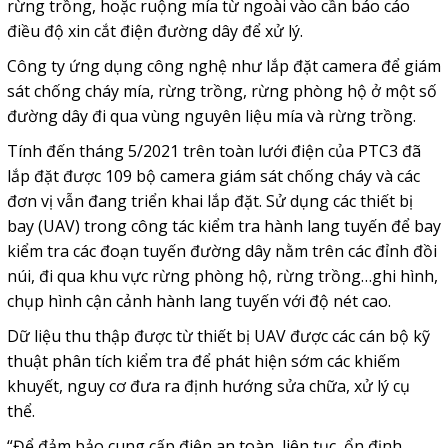
rừng trồng, hoặc ruộng mía từ ngoài vào cần báo cáo
điều độ xin cắt điện đường dây để xử lý.
Công ty ứng dụng công nghệ như lắp đặt camera để giám
sát chống cháy mía, rừng trồng, rừng phòng hộ ở một số
đường dây đi qua vùng nguyên liệu mía và rừng trồng.
Tính đến tháng 5/2021 trên toàn lưới điện của PTC3 đã
lắp đặt được 109 bộ camera giám sát chống cháy và các
đơn vị vẫn đang triển khai lắp đặt. Sử dụng các thiết bị
bay (UAV) trong công tác kiểm tra hành lang tuyến để bay
kiểm tra các đoạn tuyến đường dây nằm trên các đỉnh đồi
núi, đi qua khu vực rừng phòng hộ, rừng trồng…ghi hình,
chụp hình cận cảnh hành lang tuyến với độ nét cao.
Dữ liệu thu thập được từ thiết bị UAV được các cán bộ kỹ
thuật phân tích kiểm tra để phát hiện sớm các khiếm
khuyết, nguy cơ đưa ra định hướng sửa chữa, xử lý cụ
thể.
“Để đảm bảo cung cấp điện an toàn, liên tục, ổn định