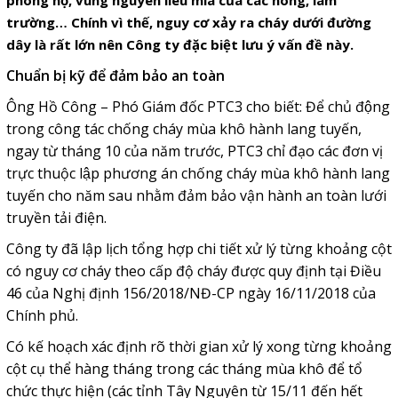
phòng hộ, vùng nguyên liêu mía của các nông, lâm
trường… Chính vì thế, nguy cơ xảy ra cháy dưới đường
dây là rất lớn nên Công ty đặc biệt lưu ý vấn đề này.
Chuẩn bị kỹ để đảm bảo an toàn
Ông Hồ Công – Phó Giám đốc PTC3 cho biết: Để chủ động
trong công tác chống cháy mùa khô hành lang tuyến,
ngay từ tháng 10 của năm trước, PTC3 chỉ đạo các đơn vị
trực thuộc lập phương án chống cháy mùa khô hành lang
tuyến cho năm sau nhằm đảm bảo vận hành an toàn lưới
truyền tải điện.
Công ty đã lập lịch tổng hợp chi tiết xử lý từng khoảng cột
có nguy cơ cháy theo cấp độ cháy được quy định tại Điều
46 của Nghị định 156/2018/NĐ-CP ngày 16/11/2018 của
Chính phủ.
Có kế hoạch xác định rõ thời gian xử lý xong từng khoảng
cột cụ thể hàng tháng trong các tháng mùa khô để tổ
chức thực hiện (các tỉnh Tây Nguyên từ 15/11 đến hết