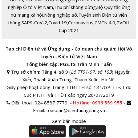
nghiệp Ô tô Việt Nam
,
Thu phí không dừng
,
Bộ Quy tắc ứng
xử mạng xã hội
,
Nông nghiệp số
,
Tuyển sinh Điện tử viễn
thông
,
SARS-CoV-2
,
Covid 19
,
Coronavirus
,
CMCN 4.0
,
PVOIL
Cup 2021
Tạp chí Điện tử và Ứng dụng - Cơ quan chủ quản: Hội Vô
tuyến - Điện tử Việt Nam
Tổng biên tập: PGS.TS Trần Minh Tuấn
Trụ sở chính:
Tầng 4, số 9 (
Lô TT01-07, số 103
) Nguyễn
Xiển, Thanh Xuân Trung, Thanh Xuân, Hà Nội
Giấy phép hoạt động Trang TTĐTTH số: 134/GP-TTĐT do
Cục PT,TH và TTĐT cấp ngày 26/07/2019
Điện thoại:
024 8587 7779 -
Hotline
: 0936 559 955
-
Email:
toasoan@dientuungdung.vn
Xem bản mobile