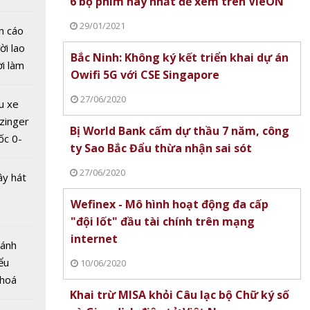
6 bộ phim hay nhất để xem trên VieON
 đua
29/01/2021
n cáo
ời lao
Bắc Ninh: Không ký kết triển khai dự án
ời làm
Owifi 5G với CSE Singapore
i bán
l World
hu dịch
27/06/2020
u xe
nh
ịch
zinger
vọng
Bị World Bank cấm dự thầu 7 năm, công
ốc 0-
 hội mới
ty Sao Bắc Đẩu thừa nhận sai sót
hưa tới
27/06/2020
ây hát
Wefinex - Mô hình hoạt động đa cấp
"đội lốt" đầu tài chính trên mạng
internet
Bánh
ểu
10/06/2020
 hoá
n
Khai trừ MISA khỏi Câu lạc bộ Chữ ký số
 nhiều