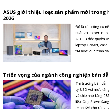
ASUS giới thiệu loạt sản phẩm mới trong hệ
2026
Đó là các công cụ n
suất với ExpertBook
AI USB độc quyền AS
laptop ProArt, card
“AI hóa” quá trình s
Zenbook DUO mới với
3, và Zenbook A16 
Extreme, cho trải n
Triển vọng của ngành công nghiệp bán d
suất cả ngày.
Thị trường bán dẫn
tỷ USD với mức tăng
và chip nhớ tăng 28
liệu. Ông Steve San
(Hoa Kỳ) cho rằng c