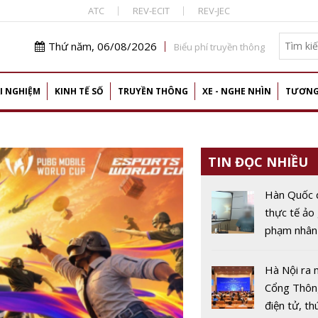
ATC
REV-ECIT
REV-JEC
Thứ năm, 06/08/2026
Biểu phí truyền thông
I NGHIỆM
KINH TẾ SỐ
TRUYỀN THÔNG
XE - NGHE NHÌN
TƯƠNG
TIN ĐỌC NHIỀU
Hàn Quốc 
thực tế ảo
phạm nhân
tội ác từ g
nạn nhân
Hà Nội ra 
Cổng Thông
điện tử, th