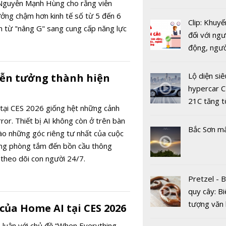
guyễn Mạnh Hùng cho rằng viễn
bản đường
ởng chậm hơn kinh tế số từ 5 đến 6
Clip: Khuyế
ển từ "nâng G" sang cung cấp năng lực
đối với ngư
động, ngư
việc, ngườ
ITU Digita
hàng tại k
Lộ diện siê
viễn tưởng thành hiện
2020: Doa
vụ trong d
hypercar C
nghiệp kỳ 
Covid-19
21C tăng t
vào các cơ
 tại CES 2026 giống hệt những cảnh
100km/h c
ror. Thiết bị AI không còn ở trên bàn
2 giây
Bắc Sơn m
vào những góc riêng tư nhất của cuộc
ng phòng tắm đến bồn cầu thông
 theo dõi con người 24/7.
Pretzel - 
quy cây: Bi
tượng văn
ủa Home AI tại CES 2026
Nikkei Asia
châu Âu với
 luận với chủ đề “When Everything