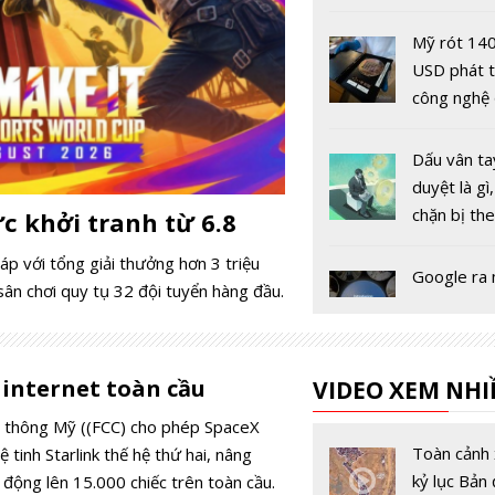
chính quyề
Mỹ rót 140
USD phát t
công nghệ
gói chip tiê
Dấu vân ta
duyệt là gì
chặn bị th
c khởi tranh từ 6.8
khi lướt w
p với tổng giải thưởng hơn 3 triệu
Google ra
sân chơi quy tụ 32 đội tuyển hàng đầu.
Project Ge
tạo thế giớ
theo thời g
 internet toàn cầu
VIDEO XEM NHI
thực
MISA AMIS
Nền tảng A
n thông Mỹ ((FCC) cho phép SpaceX
nhất phổ c
Toàn cảnh 
tinh Starlink thế hệ thứ hai, nâng
tổ chức, d
kỷ lục Bản 
 động lên 15.000 chiếc trên toàn cầu.