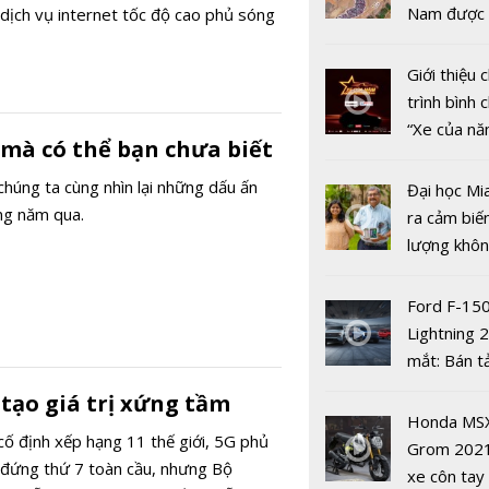
nghiệp và g
Nam được 
dịch vụ internet tốc độ cao phủ sóng
nhiều xe ô 
năm 2022
Giới thiệu
trình bình 
“Xe của n
 mà có thể bạn chưa biết
2022"
chúng ta cùng nhìn lại những dấu ấn
Đại học Mi
ong năm qua.
ra cảm biế
lượng khôn
phát hiện 
Hàng loạt
19
Ford F-15
Macbook M
Lightning 
dưng vỡ mà
mắt: Bán t
Apple có đ
điện giá kh
tạo giá trị xứng tầm
bảo hành?
chưa đến 4
Honda MS
cố định xếp hạng 11 thế giới, 5G phủ
USD
Grom 202
 đứng thứ 7 toàn cầu, nhưng Bộ
xe côn tay