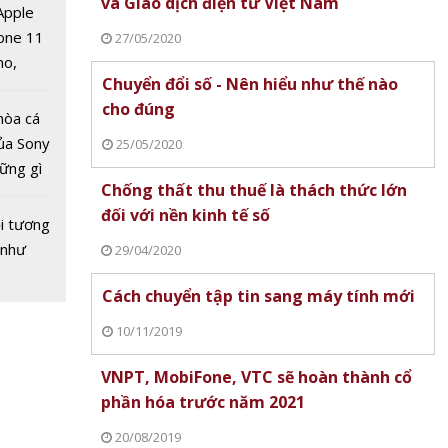
SCM
và Giao dịch điện tử Việt Nam
về nguồn
 Apple
n đặt
one 11
27/05/2020
Huawei
no,
ết xuất
Chuyển đổi số - Nên hiểu như thế nào
 Mỹ
Mỹ
cho đúng
hòa cá
ủa Sony
25/05/2020
hững gì
Chống thất thu thuế là thách thức lớn
 sống
đối với nền kinh tế số
ùa hè
i tương
 như
29/04/2020
Cách chuyển tập tin sang máy tính mới
10/11/2019
ng xã
g công
VNPT, MobiFone, VTC sẽ hoàn thành cổ
cho Nhà
phần hóa trước năm 2021
nội
20/08/2019