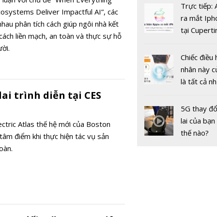
Review: T
tranh cãi 
Trực tiếp:
osystems Deliver Impactful AI”, các
ngừng nhậ
gốc
ra mắt Iph
hau phân tích cách giúp ngôi nhà kết
hàng của 
tại Cuperti
cách liền mạch, an toàn và thực sự hỗ
sau lệnh si
California,
ời.
khẩu của 
Chiếc điều 
nhân này c
là tất cả n
bạn cần để
ai trình diễn tại CES
sót qua m
5G thay đổ
nóng nực
lai của bạn
ectric Atlas thế hệ mới của Boston
thế nào?
tâm điểm khi thực hiện tác vụ sản
oàn.
Lotus - Mạ
hội sử dụn
nghệ nào 
phát triển 
dung