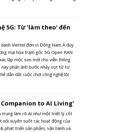
phục hồi mạnh sau khi giải phóng hàng
ô tô và công nghiệp tăng trở lại nhanh,
địa chính trị định hình lại chuỗi cung
ệ 5G: Từ 'làm theo' đến
h thái song song.
h danh Viettel đơn vị Đông Nam Á duy
ương mại hóa trạm gốc 5G Open RAN
ác lập mốc son mới cho viễn thông
 này phản ánh bước nhảy vọt từ tư
thế dẫn dắt cuộc chơi công nghệ lõi
ranh toàn cầu gắt gao. Nỗ lực tự chủ
G trở thành nền tảng vững chắc bảo
 thúc đẩy công cuộc kiến tạo xã hội số
 Companion to AI Living'
 trung làm rõ AI như một triết lý cốt
kết nối xuyên suốt các hoạt động của
 & phát triển sản phẩm, vận hành và