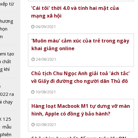
ia đình
xếp từ
'Cái tôi' thời 4.0 và tính hai mặt của
tô nhất
mạng xã hội
 chương
04/09/2021
chọn
ăm
'Muôn màu' cảm xúc của trẻ trong ngày
khai giảng online
ami tạo
24/08/2021
n chất
g khí
Chủ tịch Chu Ngọc Anh giải toả 'ách tắc'
Covid-
về Giấy đi đường cho người dân Thủ đô
0
1 tự
10/08/2021
2022 ra
n hình,
ải chạy
Hàng loạt Macbook M1 tự dưng vỡ màn
ồng ý
ởi điểm
hình, Apple có đồng ý bảo hành?
0 nghìn
X 125
02/08/2021
1 mẫu
 phiên