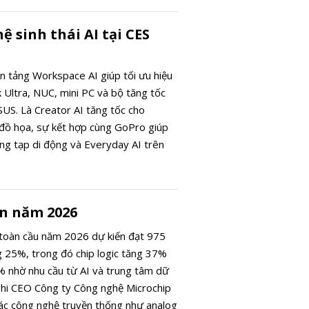
 sinh thái AI tại CES
ền tảng Workspace AI giúp tối ưu hiệu
 Ultra, NUC, mini PC và bộ tăng tốc
US. Là Creator AI tăng tốc cho
 đồ họa, sự kết hợp cùng GoPro giúp
áng tạp di động và Everyday AI trên
 vi xử lý Intel Core Ultra X9 Series
dùng nền tảng Snapdragon X2 Elite
ghiệm di động thông minh và năng
ẫn năm 2026
 toàn cầu năm 2026 dự kiến đạt 975
 25%, trong đó chip logic tăng 37%
% nhờ nhu cầu từ AI và trung tâm dữ
ghi CEO Công ty Công nghệ Microchip
ác công nghệ truyền thống như analog