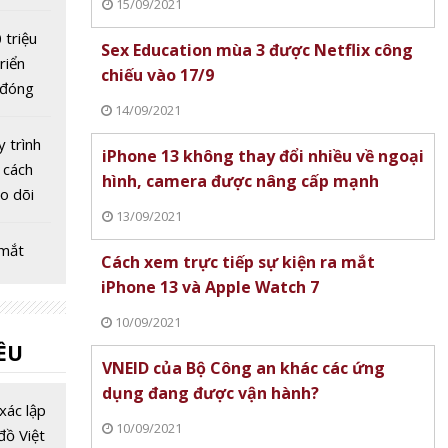
15/09/2021
n số
 triệu
Sex Education mùa 3 được Netflix công
riển
chiếu vào 17/9
 đóng
14/09/2021
n tiến
y trình
iPhone 13 không thay đổi nhiều về ngoại
, cách
hình, camera được nâng cấp mạnh
eo dõi
13/09/2021
eb
 mắt
Cách xem trực tiếp sự kiện ra mắt
nie: AI
iPhone 13 và Apple Watch 7
i ảo
10/09/2021
ian
ỀU
 OneAI:
VNEID của Bộ Công an khác các ứng
I hợp
dụng đang được vận hành?
ập cho
xác lập
10/09/2021
oanh
đồ Việt