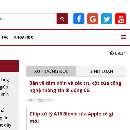
 TÁC
KHOA HỌC
09:31
XU HƯỚNG ĐỌC
BÌNH LUẬN
dùng
Bàn về tầm nhìn và các trụ cột của công
 giúp
nghệ thông tin di động 6G
 nhìn
04/03/2022
óc nhìn
mắt
Chip xử lý A15 Bionic của Apple có gì
 tin
mới
úc đẩy