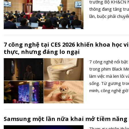
trưởng Bộ KH&CN N
thông đang tăng trư
lần, buộc phải chuy
số.
7 công nghệ tại CES 2026 khiến khoa học 
thực, nhưng đáng lo ngại
7 công nghệ nổi bật
trong phim Black Mir
làm việc mà len lỏi 
sống. Từ gương tro
minh, công nghệ giờ
Samsung một lần nữa khai mở tiềm năng c
Tham gia phiên thảo