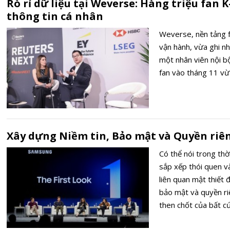
Rò rỉ dữ liệu tại Weverse: Hàng triệu fan 
thông tin cá nhân
Weverse, nền tảng f
vận hành, vừa ghi nh
một nhân viên nội bộ
fan vào tháng 11 vừ
Xây dựng Niềm tin, Bảo mật và Quyền riên
Có thể nói trong thờ
sắp xếp thói quen và
liên quan mật thiết 
bảo mật và quyền ri
then chốt của bất c