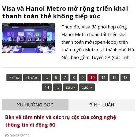
có thể tham gia các dự án AI quốc
Visa và Hanoi Metro mở rộng triển khai
tế với hình thức làm việc từ xa và
thanh toán thẻ không tiếp xúc
thời gian linh hoạt.
Theo đó, Visa đã phối hợp cùng
Hanoi Metro hoàn tất triển khai
thanh toán mở (open-loop) trên
toàn tuyến Metro tại thành phố Hà
Nội, bao gồm Tuyến 2A (Cát Linh –
Hà Đông) và Tuyến 3.1 (Nhổn – Ga
Hà Nội).
« đầu
‹ trước
…
6
7
8
9
10
11
12
13
14
…
sau ›
cuối »
XU HƯỚNG ĐỌC
BÌNH LUẬN
Bàn về tầm nhìn và các trụ cột của công nghệ
thông tin di động 6G
04/03/2022