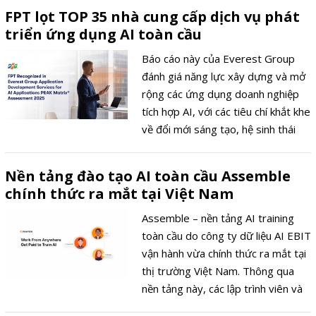
Invitational (MSI) và Chung Kết Thế
FPT lọt TOP 35 nhà cung cấp dịch vụ phát
Giới (CKTG).
triển ứng dụng AI toàn cầu
Báo cáo này của Everest Group
đánh giá năng lực xây dựng và mở
rộng các ứng dụng doanh nghiệp
tích hợp AI, với các tiêu chí khắt khe
về đổi mới sáng tạo, hệ sinh thái
đối tác và mức độ chuẩn bị cho
nguồn nhân lực AI.
Nền tảng đào tạo AI toàn cầu Assemble
chính thức ra mắt tại Việt Nam
Assemble – nền tảng AI training
toàn cầu do công ty dữ liệu AI EBIT
vận hành vừa chính thức ra mắt tại
thị trường Việt Nam. Thông qua
nền tảng này, các lập trình viên và
chuyên gia công nghệ tại Việt Nam