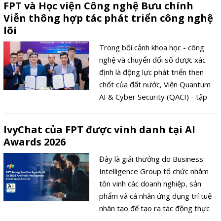
FPT và Học viện Công nghệ Bưu chính
Viễn thông hợp tác phát triển công nghệ
lõi
Trong bối cảnh khoa học - công
nghệ và chuyển đổi số được xác
định là động lực phát triển then
chốt của đất nước, Viện Quantum
AI & Cyber Security (QACI) - tập
đoàn FPT và Học viện Công nghệ
Bưu chính Viễn thông (PTIT) đã
IvyChat của FPT được vinh danh tại AI
chính thức ký kết Biên bản ghi nhớ
Awards 2026
hợp tác (MoA), mở rộng liên kết
đào tạo và nghiên cứu trong các
Đây là giải thưởng do Business
lĩnh vực công nghệ chiến lược.
Intelligence Group tổ chức nhằm
tôn vinh các doanh nghiệp, sản
phẩm và cá nhân ứng dụng trí tuệ
nhân tạo để tạo ra tác động thực
tiễn rõ rệt.