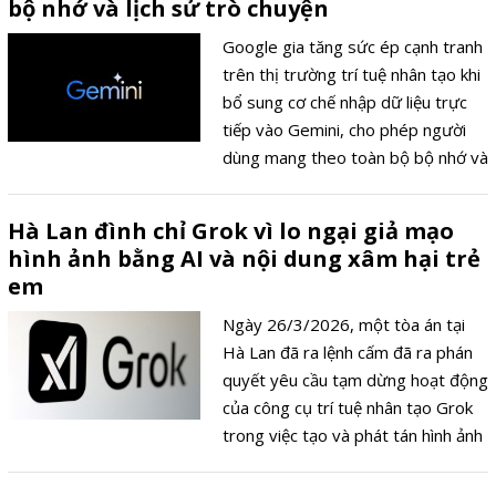
bộ nhớ và lịch sử trò chuyện
tượng đáng chú ý: hệ thống thường
nghiêng về việc tán đồng ý kiến
Google gia tăng sức ép cạnh tranh
người dùng, kể cả khi nhận định
trên thị trường trí tuệ nhân tạo khi
chứa sai lệch hoặc thiếu cơ sở.
bổ sung cơ chế nhập dữ liệu trực
tiếp vào Gemini, cho phép người
dùng mang theo toàn bộ bộ nhớ và
lịch sử hội thoại từ các chatbot
khác mà không cần thiết lập lại từ
Hà Lan đình chỉ Grok vì lo ngại giả mạo
đầu, qua đó rút ngắn đáng kể thời
hình ảnh bằng AI và nội dung xâm hại trẻ
gian thích nghi.
em
Ngày 26/3/2026, một tòa án tại
Hà Lan đã ra lệnh cấm đã ra phán
quyết yêu cầu tạm dừng hoạt động
của công cụ trí tuệ nhân tạo Grok
trong việc tạo và phát tán hình ảnh
khỏa thân, cũng như các nội dung
khiêu dâm liên quan đến trẻ em.