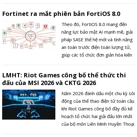
bước chuyển từ công cụ thử
nghiệm sang nền tảng hỗ trợ sáng
Fortinet ra mắt phiên bản FortiOS 8.0
tác có cấu trúc, đưa AI tiến gần quy
trình sản xuất âm nhạc thực tế.
Theo đó, FortiOS 8.0 mang đến
năng lực bảo mật AI mạnh mẽ, giải
pháp SASE thế hệ mới và tính năng
an toàn trước điện toán lượng tử,
giúp các tổ chức đơn giản hóa kiến
trúc bảo mật, đồng thời đảm bảo
hiệu suất và mức độ bảo vệ nhất
LMHT: Riot Games công bố thể thức thi
quán trên toàn bộ hạ tầng số.
đấu của MSI 2026 và CKTG 2026
Năm 2026 đánh dấu một chu kỳ sôi
động của thể thao điện tử toàn cầu
khi Riot Games công bố đầy đủ kế
hoạch tổ chức hai giải đấu lớn nhất
của bộ môn Liên Minh Huyền Thoại
(LMHT), gồm Mid-Season