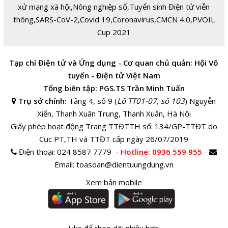
xử mạng xã hội
,
Nông nghiệp số
,
Tuyển sinh Điện tử viễn
thông
,
SARS-CoV-2
,
Covid 19
,
Coronavirus
,
CMCN 4.0
,
PVOIL
Cup 2021
Tạp chí Điện tử và Ứng dụng - Cơ quan chủ quản: Hội Vô
tuyến - Điện tử Việt Nam
Tổng biên tập: PGS.TS Trần Minh Tuấn
Trụ sở chính:
Tầng 4, số 9 (
Lô TT01-07, số 103
) Nguyễn
Xiển, Thanh Xuân Trung, Thanh Xuân, Hà Nội
Giấy phép hoạt động Trang TTĐTTH số: 134/GP-TTĐT do
Cục PT,TH và TTĐT cấp ngày 26/07/2019
Điện thoại:
024 8587 7779 -
Hotline
: 0936 559 955
-
Email:
toasoan@dientuungdung.vn
Xem bản mobile
Like để theo dõi nhiều hơn: