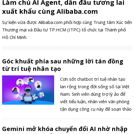
Làm chủ AI Agent, dẫn đầu tương lai
xuất khẩu cùng Alibaba.com
Sự kiện vừa được Alibaba.com phối hợp cùng Trung tâm Xúc tiến
Thương mại và Đầu tư TP.HCM (ITPC) tổ chức tại Thành phố
Hồ Chí Minh.
Góc khuất phía sau những lời tán đồng
từ trí tuệ nhân tạo
Cơn sốt chatbot trí tuệ nhân tạo
lan rộng trong đời sống số tại Việt
Nam. Sinh viên dùng trợ lý ảo để
viết tiểu luận, nhân viên văn phòng
tận dụng công cụ này để soạn thảo
văn bản, trả lời email. Vai trò hỗ trợ
ngày càng rõ nét. Tuy nhiên, quá
Gemini mở khóa chuyển đổi AI nhờ nhập
trình tương tác lại bộc lộ một hiện