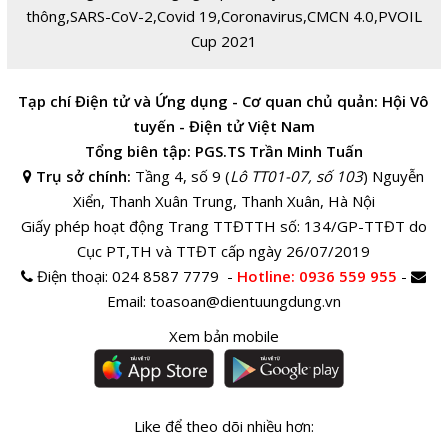
thông
,
SARS-CoV-2
,
Covid 19
,
Coronavirus
,
CMCN 4.0
,
PVOIL
Cup 2021
Tạp chí Điện tử và Ứng dụng - Cơ quan chủ quản: Hội Vô
tuyến - Điện tử Việt Nam
Tổng biên tập: PGS.TS Trần Minh Tuấn
Trụ sở chính:
Tầng 4, số 9 (
Lô TT01-07, số 103
) Nguyễn
Xiển, Thanh Xuân Trung, Thanh Xuân, Hà Nội
Giấy phép hoạt động Trang TTĐTTH số: 134/GP-TTĐT do
Cục PT,TH và TTĐT cấp ngày 26/07/2019
Điện thoại:
024 8587 7779 -
Hotline
: 0936 559 955
-
Email:
toasoan@dientuungdung.vn
Xem bản mobile
Like để theo dõi nhiều hơn: