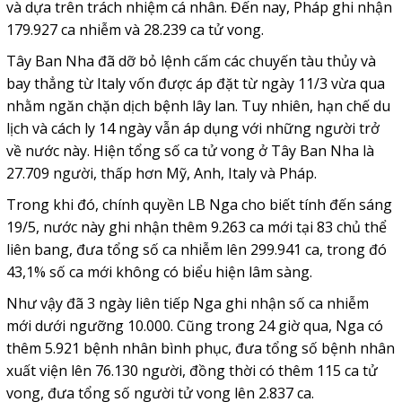
và dựa trên trách nhiệm cá nhân. Đến nay, Pháp ghi nhận
179.927 ca nhiễm và 28.239 ca tử vong.
Tây Ban Nha đã dỡ bỏ lệnh cấm các chuyến tàu thủy và
bay thẳng từ Italy vốn được áp đặt từ ngày 11/3 vừa qua
nhằm ngăn chặn dịch bệnh lây lan. Tuy nhiên, hạn chế du
lịch và cách ly 14 ngày vẫn áp dụng với những người trở
về nước này. Hiện tổng số ca tử vong ở Tây Ban Nha là
27.709 người, thấp hơn Mỹ, Anh, Italy và Pháp.
Trong khi đó, chính quyền LB Nga cho biết tính đến sáng
19/5, nước này ghi nhận thêm 9.263 ca mới tại 83 chủ thể
liên bang, đưa tổng số ca nhiễm lên 299.941 ca, trong đó
43,1% số ca mới không có biểu hiện lâm sàng.
Như vậy đã 3 ngày liên tiếp Nga ghi nhận số ca nhiễm
mới dưới ngưỡng 10.000. Cũng trong 24 giờ qua, Nga có
thêm 5.921 bệnh nhân bình phục, đưa tổng số bệnh nhân
xuất viện lên 76.130 người, đồng thời có thêm 115 ca tử
vong, đưa tổng số người tử vong lên 2.837 ca.