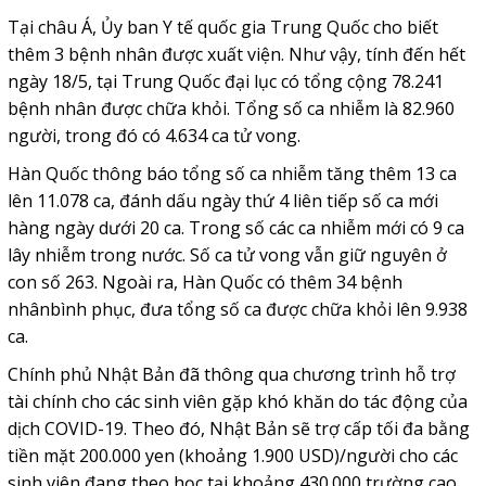
Tại châu Á, Ủy ban Y tế quốc gia Trung Quốc cho biết
thêm 3 bệnh nhân được xuất viện. Như vậy, tính đến hết
ngày 18/5, tại Trung Quốc đại lục có tổng cộng 78.241
bệnh nhân được chữa khỏi. Tổng số ca nhiễm là 82.960
người, trong đó có 4.634 ca tử vong.
Hàn Quốc thông báo tổng số ca nhiễm tăng thêm 13 ca
lên 11.078 ca, đánh dấu ngày thứ 4 liên tiếp số ca mới
hàng ngày dưới 20 ca. Trong số các ca nhiễm mới có 9 ca
lây nhiễm trong nước. Số ca tử vong vẫn giữ nguyên ở
con số 263. Ngoài ra, Hàn Quốc có thêm 34 bệnh
nhânbình phục, đưa tổng số ca được chữa khỏi lên 9.938
ca.
Chính phủ Nhật Bản đã thông qua chương trình hỗ trợ
tài chính cho các sinh viên gặp khó khăn do tác động của
dịch COVID-19. Theo đó, Nhật Bản sẽ trợ cấp tối đa bằng
tiền mặt 200.000 yen (khoảng 1.900 USD)/người cho các
sinh viên đang theo học tại khoảng 430.000 trường cao