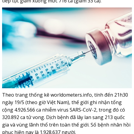
tiếp tục giảm xuống mức 716 ca (giảm 33 ca).
Theo trang thống kê worldometers.info, tính đến 21h30
ngày 19/5 (theo giờ Việt Nam), thế giới ghi nhận tổng
cộng 4.926.566 ca nhiễm virus SARS-CoV-2, trong đó có
320.892 ca tử vong. Dịch bệnh đã lây lan sang 213 quốc
gia và vùng lãnh thổ trên toàn thế giới. Số bệnh nhân hồi
phục hiện nay là 1.928.637 người.