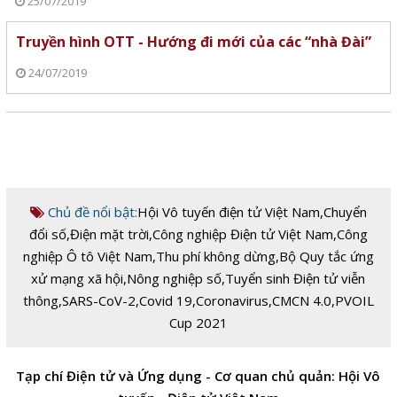
25/07/2019
Truyền hình OTT - Hướng đi mới của các “nhà Đài”
24/07/2019
Chủ đề nổi bật:
Hội Vô tuyến điện tử Việt Nam
,
Chuyển
đổi số
,
Điện mặt trời
,
Công nghiệp Điện tử Việt Nam
,
Công
nghiệp Ô tô Việt Nam
,
Thu phí không dừng
,
Bộ Quy tắc ứng
xử mạng xã hội
,
Nông nghiệp số
,
Tuyển sinh Điện tử viễn
thông
,
SARS-CoV-2
,
Covid 19
,
Coronavirus
,
CMCN 4.0
,
PVOIL
Cup 2021
Tạp chí Điện tử và Ứng dụng - Cơ quan chủ quản: Hội Vô