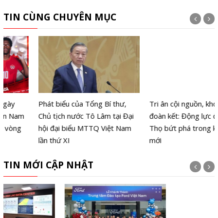
TIN CÙNG CHUYÊN MỤC
Phát biểu của Tổng Bí thư,
Tri ân cội nguồn, khơi dậy đại
Chủ tịch nước Tô Lâm tại Đại
đoàn kết: Động lực đưa Phú
hội đại biểu MTTQ Việt Nam
Thọ bứt phá trong kỷ nguyên
lần thứ XI
mới
TIN MỚI CẬP NHẬT