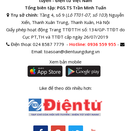
tuyến - Điện tử Việt Nam
Tổng biên tập: PGS.TS Trần Minh Tuấn
Trụ sở chính:
Tầng 4, số 9 (
Lô TT01-07, số 103
) Nguyễn
Xiển, Thanh Xuân Trung, Thanh Xuân, Hà Nội
Giấy phép hoạt động Trang TTĐTTH số: 134/GP-TTĐT do
Cục PT,TH và TTĐT cấp ngày 26/07/2019
Điện thoại:
024 8587 7779 -
Hotline
: 0936 559 955
-
Email:
toasoan@dientuungdung.vn
Xem bản mobile
Like để theo dõi nhiều hơn: