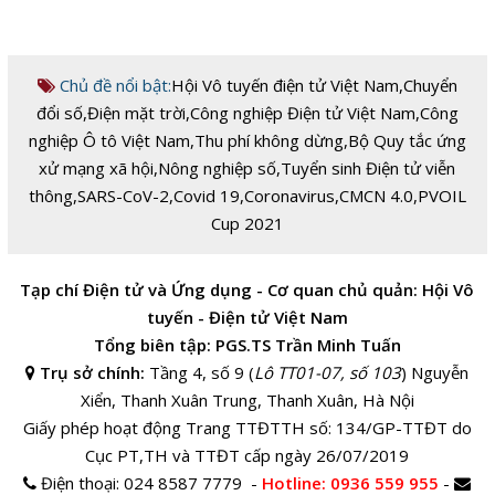
Chủ đề nổi bật:
Hội Vô tuyến điện tử Việt Nam
,
Chuyển
đổi số
,
Điện mặt trời
,
Công nghiệp Điện tử Việt Nam
,
Công
nghiệp Ô tô Việt Nam
,
Thu phí không dừng
,
Bộ Quy tắc ứng
xử mạng xã hội
,
Nông nghiệp số
,
Tuyển sinh Điện tử viễn
thông
,
SARS-CoV-2
,
Covid 19
,
Coronavirus
,
CMCN 4.0
,
PVOIL
Cup 2021
Tạp chí Điện tử và Ứng dụng - Cơ quan chủ quản: Hội Vô
tuyến - Điện tử Việt Nam
Tổng biên tập: PGS.TS Trần Minh Tuấn
Trụ sở chính:
Tầng 4, số 9 (
Lô TT01-07, số 103
) Nguyễn
Xiển, Thanh Xuân Trung, Thanh Xuân, Hà Nội
Giấy phép hoạt động Trang TTĐTTH số: 134/GP-TTĐT do
Cục PT,TH và TTĐT cấp ngày 26/07/2019
Điện thoại:
024 8587 7779 -
Hotline
: 0936 559 955
-