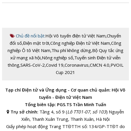
Chủ đề nổi bật:
Hội Vô tuyến điện tử Việt Nam
,
Chuyển
đổi số
,
Điện mặt trời
,
Công nghiệp Điện tử Việt Nam
,
Công
nghiệp Ô tô Việt Nam
,
Thu phí không dừng
,
Bộ Quy tắc ứng
xử mạng xã hội
,
Nông nghiệp số
,
Tuyển sinh Điện tử viễn
thông
,
SARS-CoV-2
,
Covid 19
,
Coronavirus
,
CMCN 4.0
,
PVOIL
Cup 2021
Tạp chí Điện tử và Ứng dụng - Cơ quan chủ quản: Hội Vô
tuyến - Điện tử Việt Nam
Tổng biên tập: PGS.TS Trần Minh Tuấn
Trụ sở chính:
Tầng 4, số 9 (
Lô TT01-07, số 103
) Nguyễn
Xiển, Thanh Xuân Trung, Thanh Xuân, Hà Nội
Giấy phép hoạt động Trang TTĐTTH số: 134/GP-TTĐT do