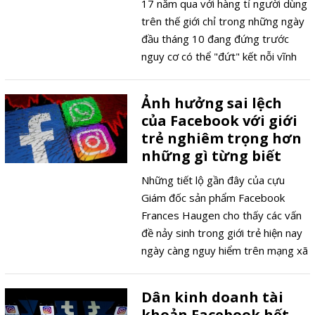
Facebook trên địa bàn Hà Nội có
17 năm qua với hàng tỉ người dùng
các hoạt động quảng cáo và bán
trên thế giới chỉ trong những ngày
hàng qua mạng.
đầu tháng 10 đang đứng trước
nguy cơ có thể "đứt" kết nỗi vĩnh
viễn với những cáo buộc ngày càng
lớn từ giới chức cũng như người
Ảnh hưởng sai lệch
dùng.
của Facebook với giới
trẻ nghiêm trọng hơn
những gì từng biết
Những tiết lộ gần đây của cựu
Giám đốc sản phẩm Facebook
Frances Haugen cho thấy các vấn
đề nảy sinh trong giới trẻ hiện nay
ngày càng nguy hiểm trên mạng xã
hội này cùng với các nền tảng công
nghệ có liên quan
Dân kinh doanh tài
khoản Facebook hết