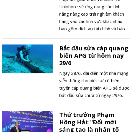
Uniphore sẽ ứng dụng các tính
năng nâng cao trải nghiệm khách
hàng vào các lĩnh vực khác nhau -
bao gồm dịch vụ tài chính và bảo
hiểm, ngân hàng, thị trường
thương mại điện tử và viễn thông -
Bắt đầu sửa cáp quang
nhằm giúp doanh nghiệp nhận ra
biển APG từ hôm nay
giá trị đầy đủ của các cuộc đàm
29/6
thoại và xây dựng mối quan hệ bền
vững, có ý nghĩa với khách hàng
Ngày 28/6, đại diện một nhà mạng
của họ.
viễn thông cho biết sự cố trên
tuyến cáp quang biển APG sẽ được
bắt đầu sửa chữa từ ngày 29/6.
Thứ trưởng Phạm
Hồng Hải: "Đổi mới
sáng tạo là nhân tố