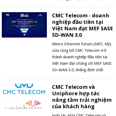
Công nghệ đã ban hành công văn
số 959/BKHCN-CVT ngày
CMC Telecom - doanh
18/4/2025, yêu cầu các doanh
nghiệp đầu tiên tại
nghiệp viễn thông đảm bảo dịch vụ
Việt Nam đạt MEF SASE
thông tin liên lạc thông suốt.
SD-WAN 3.0
Metro Ethernet Forum (MEF, Mỹ)
vừa công bố CMC Telecom trở
thành doanh nghiệp đầu tiên tại
Việt Nam đạt chứng chỉ MEF SASE
SD-WAN 3.0, khẳng định chất
lượng dịch vụ SD-WAN chuẩn quốc
tế trong việc tối ưu kết nối, bảo
CMC Telecom và
mật và tích hợp đa nền tảng.
Uniphore hợp tác
nâng tầm trải nghiệm
của khách hàng
Hợp tác giữa CMC Telecom và