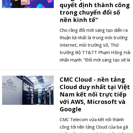
quyết định thành công
trong chuyển đổi số
nền kinh tế"
Cho rằng đổi mới sáng tạo diễn ra
thuận lợi nhất là trong môi trường
Internet, môi trường số, Thứ
trưởng Bộ TT&TT Phạm Hồng Hải
nhấn mạnh: "Đổi mới sáng tạo sẽ là
nhân tố trọng yếu mang tính chiến
lược quyết định sự thành công
CMC Cloud - nền tảng
trong chuyển đổi số nền kinh tế".
Cloud duy nhất tại Việt
Nam kết nối trực tiếp
với AWS, Microsoft và
Google
CMC Telecom vừa kết nối thành
công tới nền tảng Cloud của ba gã