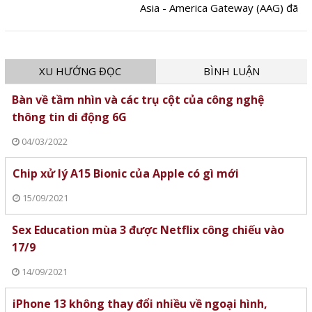
Asia - America Gateway (AAG) đã
gặp sự cố trên nhánh S1H của
tuyến cáp, làm ảnh hưởng chất
lượng kết nối Internet từ Việt Nam
XU HƯỚNG ĐỌC
BÌNH LUẬN
đi quốc tế.
Bàn về tầm nhìn và các trụ cột của công nghệ
thông tin di động 6G
04/03/2022
Chip xử lý A15 Bionic của Apple có gì mới
15/09/2021
Sex Education mùa 3 được Netflix công chiếu vào
17/9
14/09/2021
iPhone 13 không thay đổi nhiều về ngoại hình,