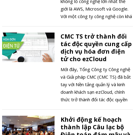
khổng lồ công nghệ lớn nhất thế
giới là AWS, Microsoft và Google.
Với một công ty công nghệ còn khá
non trẻ trên thị trường với 100%
vốn tư nhân.
CMC TS trở thành đối
tác độc quyền cung cấp
dịch vụ hóa đơn điện
tử cho ezCloud
Mới đây, Tổng Công ty Công nghệ
và Giải pháp CMC (CMC TS) đã bắt
tay với Nền tảng quản lý và kinh
doanh khách sạn ezCloud, chính
thức trở thành đối tác độc quyền
cung cấp dịch vụ hóa đơn điện tử
cho ezCloud.
Khởi động kế hoạch
thành lập Câu lạc bộ
Điện toán đám mây và