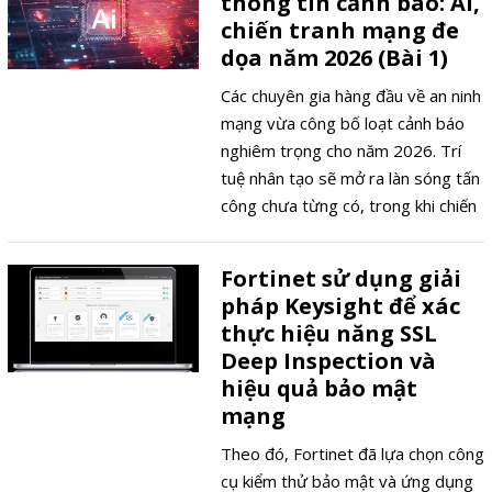
thông tin cảnh báo: AI,
định mới sẽ phạt nặng doanh
chiến tranh mạng đe
nghiệp chậm tuân thủ lên tới 10%
dọa năm 2026 (Bài 1)
doanh thu toàn cầu.
Các chuyên gia hàng đầu về an ninh
mạng vừa công bố loạt cảnh báo
nghiêm trọng cho năm 2026. Trí
tuệ nhân tạo sẽ mở ra làn sóng tấn
công chưa từng có, trong khi chiến
tranh mạng biến thành vũ khí chính
trị toàn cầu. Những dự đoán này
Fortinet sử dụng giải
đến từ Fortinet và cộng đồng CISO
pháp Keysight để xác
Collective, tổ chức các Giám đốc An
thực hiệu năng SSL
ninh Thông tin lớn nhất thế giới.
Deep Inspection và
hiệu quả bảo mật
mạng
Theo đó, Fortinet đã lựa chọn công
cụ kiểm thử bảo mật và ứng dụng