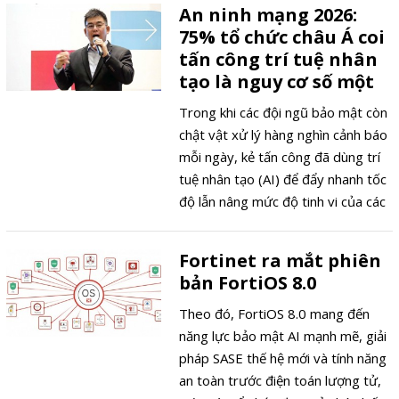
Điện tử và Ứng dụng đã có cuộc
An ninh mạng 2026:
trao đổi với hai Giám đốc cấp cao
75% tổ chức châu Á coi
của Fortinet Đông Nam Á về các
tấn công trí tuệ nhân
thách thức an ninh mạng trong kỷ
tạo là nguy cơ số một
nguyên AI và lý do các tổ chức
đang dần chuyển sang nền tảng
Trong khi các đội ngũ bảo mật còn
bảo mật hợp nhất.
chật vật xử lý hàng nghìn cảnh báo
mỗi ngày, kẻ tấn công đã dùng trí
tuệ nhân tạo (AI) để đẩy nhanh tốc
độ lẫn nâng mức độ tinh vi của các
cuộc xâm nhập. Nghiên cứu mới
nhất do Forrester thực hiện cho
Fortinet ra mắt phiên
Fortinet, khảo sát 585 lãnh đạo
bản FortiOS 8.0
cấp cao tại khu vực châu Á - Thái
Bình Dương, chỉ ra rằng 75% các tổ
Theo đó, FortiOS 8.0 mang đến
chức coi tấn công bằng AI là nguy
năng lực bảo mật AI mạnh mẽ, giải
cơ hàng đầu, trong khi năng lực
pháp SASE thế hệ mới và tính năng
phòng thủ thực tế của phần lớn tổ
an toàn trước điện toán lượng tử,