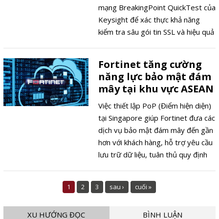
mạng BreakingPoint QuickTest của
Keysight để xác thực khả năng
kiểm tra sâu gói tin SSL và hiệu quả
bảo mật của thiết bị tường lửa thế
hệ mới (NGFW) FortiGate 700G
Fortinet tăng cường
series.
năng lực bảo mật đám
mây tại khu vực ASEAN
Việc thiết lập PoP (Điểm hiện diện)
tại Singapore giúp Fortinet đưa các
dịch vụ bảo mật đám mây đến gần
hơn với khách hàng, hỗ trợ yêu cầu
lưu trữ dữ liệu, tuân thủ quy định
và triển khai các dịch vụ bảo mật
quy mô lớn một cách linh hoạt.
1
2
3
sau ›
cuối »
XU HƯỚNG ĐỌC
BÌNH LUẬN