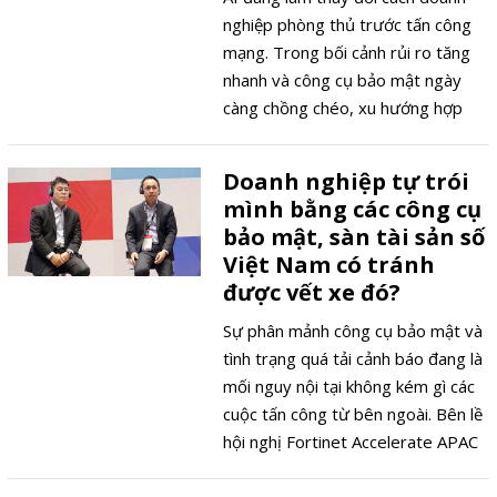
nghiệp phòng thủ trước tấn công
mạng. Trong bối cảnh rủi ro tăng
nhanh và công cụ bảo mật ngày
càng chồng chéo, xu hướng hợp
nhất nền tảng, giảm phân mảnh và
tinh gọn hệ thống đang trở thành
Doanh nghiệp tự trói
lựa chọn rõ nét hơn.
mình bằng các công cụ
bảo mật, sàn tài sản số
Việt Nam có tránh
được vết xe đó?
Sự phân mảnh công cụ bảo mật và
tình trạng quá tải cảnh báo đang là
mối nguy nội tại không kém gì các
cuộc tấn công từ bên ngoài. Bên lề
hội nghị Fortinet Accelerate APAC
2026 tại Hà Nội ngày 19/5, Tạp chí