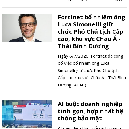
và sản xuất bán dẫn của Intel với
chuyên môn về chip bảo mật
Fortinet bổ nhiệm ông
chuyên dụng của Fortinet, thông
Luca Simonelli giữ
tin được hai tập đoàn công bố
chức Phó Chủ tịch Cấp
trong tháng 7/2026.
cao, khu vực Châu Á -
Thái Bình Dương
Ngày 6/7/2026, Fortinet đã công
bố việc bổ nhiệm ông Luca
Simonelli giữ chức Phó Chủ tịch
Cấp cao khu vực Châu Á - Thái Bình
Dương (APAC).
AI buộc doanh nghiệp
tinh gọn, hợp nhất hệ
thống bảo mật
AI đang làm thay đổi cách doanh