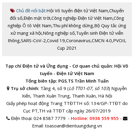
Chủ đề nổi bật:
Hội Vô tuyến điện tử Việt Nam
,
Chuyển
đổi số
,
Điện mặt trời
,
Công nghiệp Điện tử Việt Nam
,
Công
nghiệp Ô tô Việt Nam
,
Thu phí không dừng
,
Bộ Quy tắc ứng
xử mạng xã hội
,
Nông nghiệp số
,
Tuyển sinh Điện tử viễn
thông
,
SARS-CoV-2
,
Covid 19
,
Coronavirus
,
CMCN 4.0
,
PVOIL
Cup 2021
Tạp chí Điện tử và Ứng dụng - Cơ quan chủ quản: Hội Vô
tuyến - Điện tử Việt Nam
Tổng biên tập: PGS.TS Trần Minh Tuấn
Trụ sở chính:
Tầng 4, số 9 (
Lô TT01-07, số 103
) Nguyễn
Xiển, Thanh Xuân Trung, Thanh Xuân, Hà Nội
Giấy phép hoạt động Trang TTĐTTH số: 134/GP-TTĐT do
Cục PT,TH và TTĐT cấp ngày 26/07/2019
Điện thoại:
024 8587 7779 -
Hotline
: 0936 559 955
-
Email:
toasoan@dientuungdung.vn