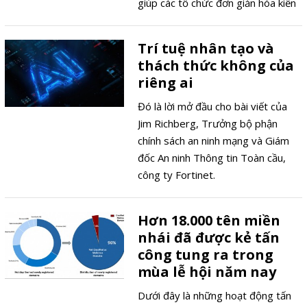
chức vẫn chưa theo kịp mức độ đe
giúp các tổ chức đơn giản hóa kiến
dọa đang leo thang.
trúc bảo mật, đồng thời đảm bảo
hiệu suất và mức độ bảo vệ nhất
Trí tuệ nhân tạo và
quán trên toàn bộ hạ tầng số.
thách thức không của
riêng ai
Đó là lời mở đầu cho bài viết của
Jim Richberg, Trưởng bộ phận
chính sách an ninh mạng và Giám
đốc An ninh Thông tin Toàn cầu,
công ty Fortinet.
Hơn 18.000 tên miền
nhái đã được kẻ tấn
công tung ra trong
mùa lễ hội năm nay
Dưới đây là những hoạt động tấn