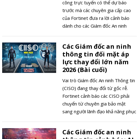
công trực tuyến có thể dự báo
trước mà các chuyên gia cấp cao
của Fortinet đưa ra lời cảnh báo
dành cho các Giám đốc An ninh
Thông tin.
Các Giám đốc an ninh
thông tin đối mặt áp
lực thay đổi lớn năm
2026 (Bài cuối)
Vai trò Giám đốc An ninh Thông tin
(CISO) đang thay đổi từ gốc rễ.
Fortinet cảnh báo các CISO phải
chuyển từ chuyên gia bảo mật
sang người lãnh đạo khả năng phục
hồi doanh nghiệp. Khoảng cách kỹ
năng an ninh mạng vẫn là mối lo
Các Giám đốc an ninh
hàng đầu, trong khi hàng loạt quy